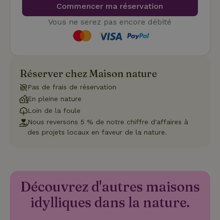
Commencer ma réservation
Vous ne serez pas encore débité
Fonctionnalité
Réserver chez Maison nature
Pas de frais de réservation
En pleine nature
Strictement nécessaires
Performance
Ciblage
Loin de la foule
Fonctionnalité
Nous reversons 5 % de notre chiffre d'affaires à
des projets locaux en faveur de la nature.
Les cookies strictement nécessaires habilitent des
fonctionnalités de base du site Web telles que la connexion
des utilisateurs et la gestion des comptes. Le site Web ne
peut pas être utilisé correctement sans les cookies
strictement nécessaires.
Fournisseur
/
Découvrez d'autres maisons
Nom
Expiration
Description
Domaine
idylliques dans la nature.
CookieScriptConsent
CookieScript
4
Ce cookie e
.maisonnature.fr
semaines
utilisé par l
2 jours
service