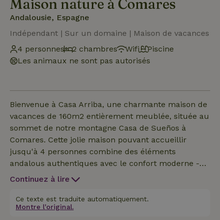
Maison nature à Comares
Andalousie, Espagne
Indépendant | Sur un domaine | Maison de vacances
4 personnes
2 chambres
Wifi
Piscine
Les animaux ne sont pas autorisés
Bienvenue à Casa Arriba, une charmante maison de
vacances de 160m2 entièrement meublée, située au
sommet de notre montagne Casa de Sueños à
Comares. Cette jolie maison pouvant accueillir
jusqu'à 4 personnes combine des éléments
andalous authentiques avec le confort moderne -
tout en offrant l'un des plus beaux panoramas de
Continuez à lire
toute la région. Casa Arriba t'accueille avec une
salle de séjour lumineuse et élégamment décorée
Ce texte est traduite automatiquement.
Montre l'original.
avec des tons naturels chauds, des volets en bois et