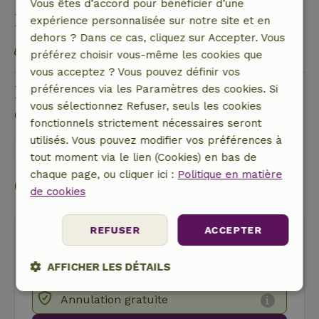
Vous êtes d’accord pour bénéficier d’une
Durabilité
expérience personnalisée sur notre site et en
dehors ? Dans ce cas, cliquez sur Accepter. Vous
Soucieux de l'eau
préférez choisir vous-même les cookies que
vous acceptez ? Vous pouvez définir vos
Poser une question
préférences via les Paramètres des cookies. Si
vous sélectionnez Refuser, seuls les cookies
Contacte le propriétaire de la Maison nature.
fonctionnels strictement nécessaires seront
utilisés. Vous pouvez modifier vos préférences à
Envoyer un message
tout moment via le lien (Cookies) en bas de
chaque page, ou cliquer ici :
Politique en matière
Commencer ma réservation
de cookies
REFUSER
ACCEPTER
AFFICHER LES DÉTAILS
Strictement
Performance
Ciblage
Annulation gratuite
nécessaires