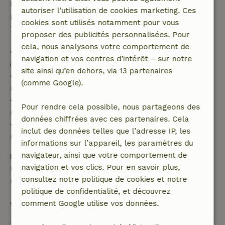
Passé ce délai, tu recevras un remboursement
autoriser l’utilisation de cookies marketing. Ces
partiel du coût du séjour et un remboursement à
cookies sont utilisés notamment pour vous
100 % de l'acompte :
proposer des publicités personnalisées. Pour
cela, nous analysons votre comportement de
• Jusqu'à 42 jours avant l'arrivée : remboursement
navigation et vos centres d’intérêt – sur notre
de 70 %
site ainsi qu’en dehors, via 13 partenaires
• Entre 42 et 28 jours avant l'arrivée :
(comme Google).
remboursement de 40 %
• De 28 jours avant l'arrivée jusqu'au jour même :
Pour rendre cela possible, nous partageons des
remboursement de 10 %
données chiffrées avec ces partenaires. Cela
• Le jour de l'arrivée ou après : aucun
inclut des données telles que l’adresse IP, les
remboursement
informations sur l’appareil, les paramètres du
navigateur, ainsi que votre comportement de
Dépôt de sécurité
navigation et vos clics. Pour en savoir plus,
Une caution de 300,00 € s'applique. Tu seras
consultez notre politique de cookies et notre
remboursé après le départ.
politique de confidentialité, et découvrez
comment Google utilise vos données.
Voir tout