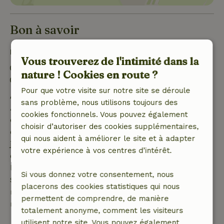
Bon à savoir
Détails du séjour
Vous trouverez de l'intimité dans la
Arrivée: 16:00- 22:00
nature ! Cookies en route ?
Départ: 08:00- 10:00
Pour que votre visite sur notre site se déroule
Annulation gratuite dans les 7 jours
sans problème, nous utilisons toujours des
Annulation gratuite dans les 7 jours suivant la
cookies fonctionnels. Vous pouvez également
confirmation de ta réservation, à condition que la
choisir d’autoriser des cookies supplémentaires,
demande de réservation ait été effectuée plus de 28
qui nous aident à améliorer le site et à adapter
jours avant la date de début. Pour les réservations
votre expérience à vos centres d’intérêt.
dont la date de début est dans les 28 jours,
l'annulation gratuite s'applique dans les 24 heures.
Si vous donnez votre consentement, nous
Si tu annules dans le délai indiqué, tu as droit à un
placerons des cookies statistiques qui nous
remboursement intégral du montant de la
permettent de comprendre, de manière
réservation.
totalement anonyme, comment les visiteurs
utilisent notre site. Vous pouvez également