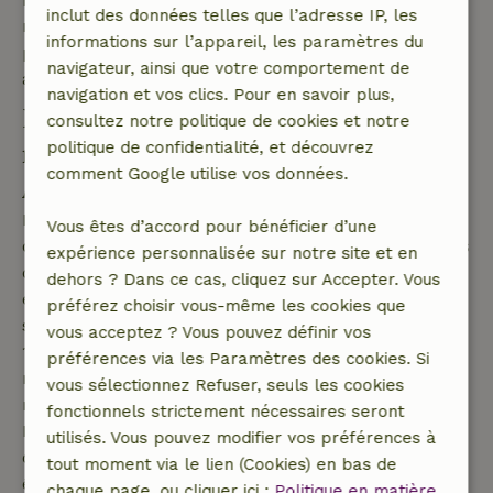
inclut des données telles que l’adresse IP, les
nous allons vous donner l’eau à la bouche en vous
informations sur l’appareil, les paramètres du
présentant les plus beaux paysages qui vous
navigateur, ainsi que votre comportement de
attendent avec votre location vacances Asturies !
navigation et vos clics. Pour en savoir plus,
Lacs de Covadonga, un joyau
consultez notre politique de cookies et notre
politique de confidentialité, et découvrez
naturel de la Principauté des
comment Google utilise vos données.
Asturies
Les lacs de Covadonga sont l'un des joyaux naturels
Vous êtes d’accord pour bénéficier d’une
de la Principauté des Asturies. Dans les profondeurs
expérience personnalisée sur notre site et en
du lac Enol, une statue de la Vierge de Covadonga
dehors ? Dans ce cas, cliquez sur Accepter. Vous
est immergée. Elle est sortie chaque année le 8
préférez choisir vous-même les cookies que
septembre pour être portée en procession. Quelque
vous acceptez ? Vous pouvez définir vos
1 100 mètres plus haut, à une altitude de 1 100
préférences via les Paramètres des cookies. Si
mètres, se trouve aussi le lac Ercina, plus petit. Au
vous sélectionnez Refuser, seuls les cookies
moment du dégel, un troisième lac apparaît, le
fonctionnels strictement nécessaires seront
Bricial, qui n'a de l'eau qu'à partir du printemps. La
utilisés. Vous pouvez modifier vos préférences à
découverte des lacs de Covadonga peut idéalement
tout moment via le lien (Cookies) en bas de
être combinée avec une visite de la Santa Cueva
chaque page, ou cliquer ici :
Politique en matière