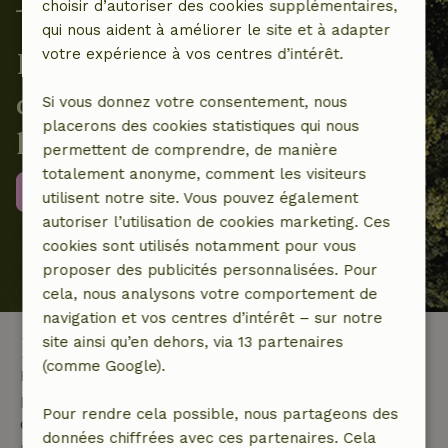
choisir d’autoriser des cookies supplémentaires,
qui nous aident à améliorer le site et à adapter
votre expérience à vos centres d’intérêt.
Ensemble, nous contribuons à
des projets locaux en faveur de
Si vous donnez votre consentement, nous
placerons des cookies statistiques qui nous
la nature
permettent de comprendre, de manière
totalement anonyme, comment les visiteurs
Plus d'informations
utilisent notre site. Vous pouvez également
autoriser l’utilisation de cookies marketing. Ces
cookies sont utilisés notamment pour vous
proposer des publicités personnalisées. Pour
cela, nous analysons votre comportement de
navigation et vos centres d’intérêt – sur notre
Location vacances Asturies
site ainsi qu’en dehors, via 13 partenaires
(comme Google).
La région Asturies en Espagne est un territoire très
prisé des vacanciers qui recherchent avant tout à
Pour rendre cela possible, nous partageons des
découvrir des coins de nature authentiques et
données chiffrées avec ces partenaires. Cela
majestueusement préservés ! Dans ce petit article,