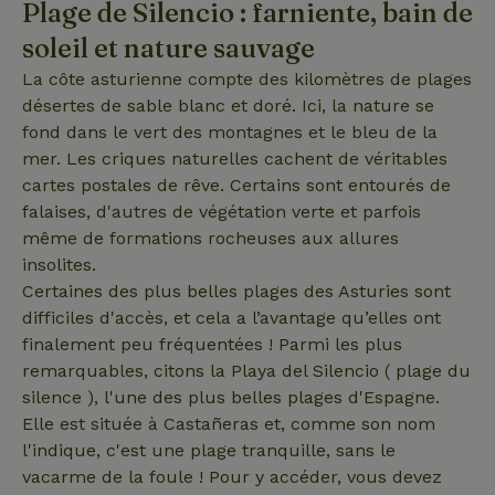
Plage de Silencio : farniente, bain de
Les cookies strictement nécessaires habilitent des
soleil et nature sauvage
fonctionnalités de base du site Web telles que la connexion
des utilisateurs et la gestion des comptes. Le site Web ne
peut pas être utilisé correctement sans les cookies
La côte asturienne compte des kilomètres de plages
strictement nécessaires.
désertes de sable blanc et doré. Ici, la nature se
Fournisseur
/
fond dans le vert des montagnes et le bleu de la
Nom
Expiration
Description
Domaine
mer. Les criques naturelles cachent de véritables
CookieScriptConsent
CookieScript
4
Ce cookie e
cartes postales de rêve. Certains sont entourés de
.maisonnature.fr
semaines
utilisé par l
2 jours
service
falaises, d'autres de végétation verte et parfois
Cookie-
même de formations rocheuses aux allures
Script.com
pour
insolites.
mémoriser
les
Certaines des plus belles plages des Asturies sont
préférence
difficiles d'accès, et cela a l’avantage qu’elles ont
de
consenteme
finalement peu fréquentées ! Parmi les plus
des visiteur
en matière 
remarquables, citons la Playa del Silencio ( plage du
cookies. Il e
nécessaire
silence ), l'une des plus belles plages d'Espagne.
que la
Elle est située à Castañeras et, comme son nom
bannière de
cookies
l'indique, c'est une plage tranquille, sans le
Cookie-
Script.com
vacarme de la foule ! Pour y accéder, vous devez
Politique de confidentialité de Google
fonctionne