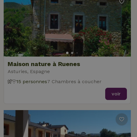
Maison nature à Ruenes
Asturies, Espagne
15 personnes
7 Chambres à coucher
voir