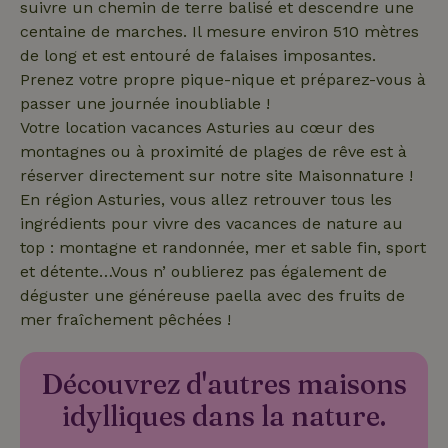
suivre un chemin de terre balisé et descendre une
correctemen
centaine de marches. Il mesure environ 510 mètres
de long et est entouré de falaises imposantes.
Prenez votre propre pique-nique et préparez-vous à
Nom
Fournisseur
/
Domaine
Expirat
passer une journée inoubliable !
Fournisseur
/
Nom
Expiration
Description
Votre location vacances Asturies au cœur des
_nhft_search-geo-json
www.maisonnature.fr
Sessi
Domaine
Fournisseur
/
montagnes ou à proximité de plages de rêve est à
Nom
Expiration
Description
_ga
Google LLC
1 an 1
Ce nom de
Domaine
.maisonnature.fr
mois
cookie est
réserver directement sur notre site Maisonnature !
associé à
_gcl_au
Google LLC
3 mois
Ce cookie
En région Asturies, vous allez retrouver tous les
Google
.maisonnature.fr
est défini
Universal
par
ingrédients pour vivre des vacances de nature au
Analytics -
Doubleclick
qui est une
top : montagne et randonnée, mer et sable fin, sport
et fournit
mise à jour
des
et détente…Vous n’ oublierez pas également de
importante
informations
du service
sur la
déguster une généreuse paella avec des fruits de
d'analyse le
manière
_nhft_translations
www.maisonnature.fr
Sessi
plus
dont
mer fraîchement pêchées !
couramment
l'utilisateur
utilisé de
final utilise
Google. Ce
le site Web
cookie est
et sur toute
Découvrez d'autres maisons
utilisé pour
publicité
distinguer les
que
idylliques dans la nature.
utilisateurs
l'utilisateur
uniques en
final a pu
attribuant un
voir avant