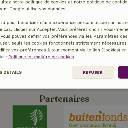
ultez notre politique de cookies et notre politique de confiden
nt Google utilise vos données.
Sauver les ours
d'Europe
rd pour bénéficier d’une expérience personnalisée sur notre 
Les Apennins
e cas, cliquez sur Accepter. Vous préférez choisir vous-même
Projet de visionnage
centraux, Italie
Vous pouvez définir vos préférences via les Paramètres des 
user, seuls les cookies fonctionnels strictement nécessaires s
ifier vos préférences à tout moment via le lien (Cookies) e
ici :
Politique en matière de cookies
S DÉTAILS
REFUSER
nt
Performance
Ciblage
Fo
es
Partenaires