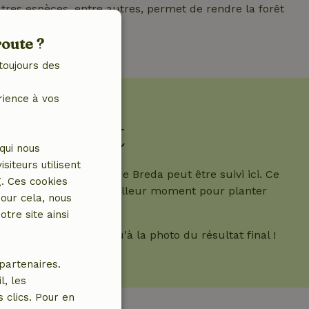
utres espèces, entre autres, permet de rendre la forêt
iée et plus variée.
route ?
toujours des
rience à vos
e projet
qui nous
iteurs utilisent
es forêts de la région de Breda peut être suivi ici. Ce
g. Ces cookies
embre, ce qui est le meilleur moment pour planter
our cela, nous
tre site ainsi
ent les images jusqu'à la photo du résultat final !
partenaires.
l, les
 clics. Pour en