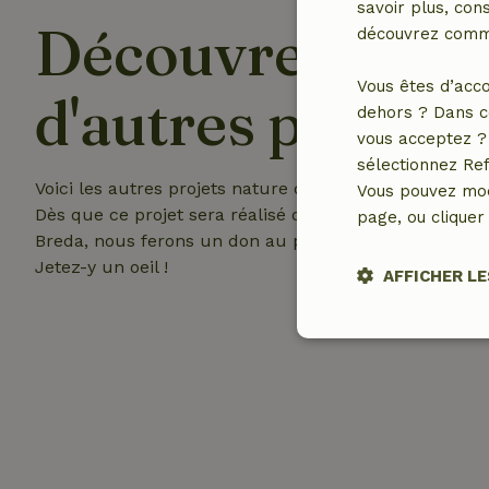
savoir plus, cons
Découvrez
découvrez comme
Vous êtes d’acco
d'autres projets
dehors ? Dans c
vous acceptez ? 
sélectionnez Ref
Voici les autres projets nature que nous soutenons.
Vous pouvez mod
Dès que ce projet sera réalisé dans la région de
page, ou cliquer 
Breda, nous ferons un don au prochain projet.
Jetez-y un oeil !
AFFICHER LE
Stricteme
nécessair