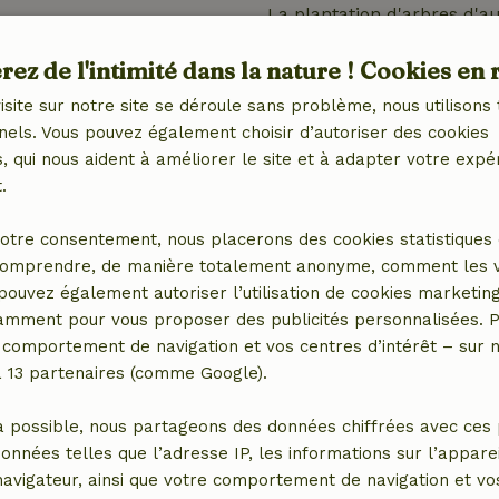
La plantation d'arbres d'a
plus saine, plus biodiversif
ez de l'intimité dans la nature ! Cookies en 
isite sur notre site se déroule sans problème, nous utilisons 
nels. Vous pouvez également choisir d’autoriser des cookies
 qui nous aident à améliorer le site et à adapter votre expé
.
Suivez l
otre consentement, nous placerons des cookies statistiques 
omprendre, de manière totalement anonyme, comment les vis
Le projet de restauration d
 pouvez également autoriser l’utilisation de cookies marketin
projet sera réalisé en nov
tamment pour vous proposer des publicités personnalisées. P
ces arbres.
comportement de navigation et vos centres d’intérêt – sur no
a 13 partenaires (comme Google).
Nous complétons régulièrem
a possible, nous partageons des données chiffrées avec ces 
données telles que l’adresse IP, les informations sur l’apparei
vigateur, ainsi que votre comportement de navigation et vos