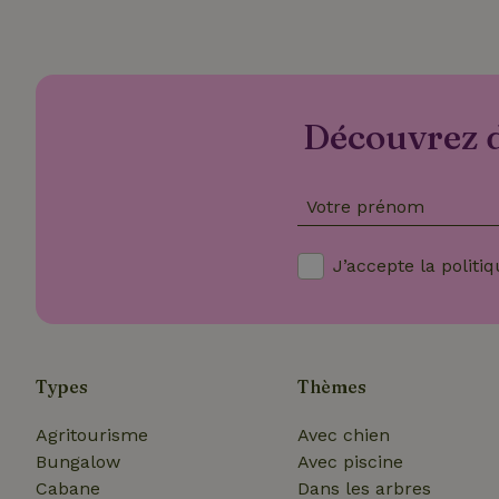
Les cookies stricte
utilisateurs et la 
nécessaires.
Découvrez d
Nom
CookieScriptCons
Votre prénom
J’accepte la
politiq
Nom
Nom
Fou
Nom
_nhft_search-geo
Do
_ga
Types
Thèmes
_gcl_au
Go
.ma
Agritourisme
Avec chien
_nhft_translation
Bungalow
Avec piscine
test_cookie
Go
Cabane
Dans les arbres
.do