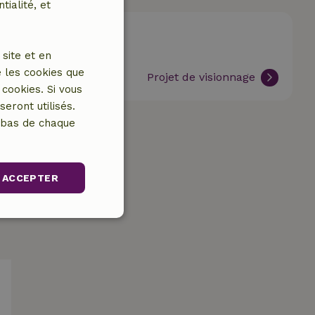
tialité, et
Ensemble pour
la perdrix
site et en
Dans l'Achterhoek,
 les cookies que
Projet de visionnage
aux Pays-Bas
cookies. Si vous
eront utilisés.
n bas de chaque
ACCEPTER
nctionnalité