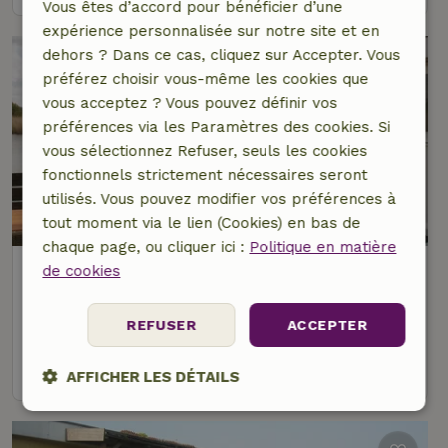
Vous êtes d’accord pour bénéficier d’une
expérience personnalisée sur notre site et en
dehors ? Dans ce cas, cliquez sur Accepter. Vous
préférez choisir vous-même les cookies que
vous acceptez ? Vous pouvez définir vos
préférences via les Paramètres des cookies. Si
vous sélectionnez Refuser, seuls les cookies
fonctionnels strictement nécessaires seront
utilisés. Vous pouvez modifier vos préférences à
8,6/10
tout moment via le lien (Cookies) en bas de
chaque page, ou cliquer ici :
Politique en matière
Maison nature à IJsselmuiden
de cookies
À 15 km distance de Dronten
REFUSER
ACCEPTER
6 personnes
2 Chambres à coucher
voir
AFFICHER LES DÉTAILS
Strictement
Performance
Ciblage
nécessaires