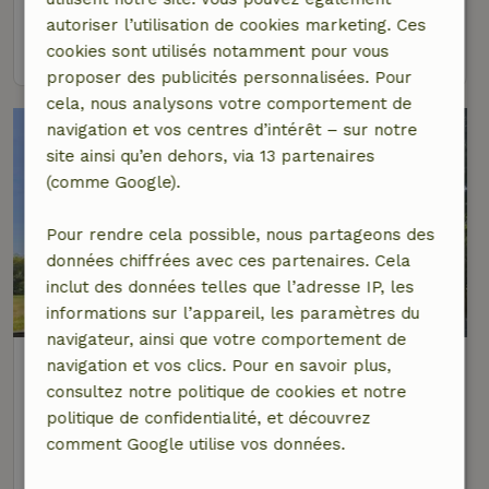
2 personnes
autoriser l’utilisation de cookies marketing. Ces
voir
cookies sont utilisés notamment pour vous
proposer des publicités personnalisées. Pour
cela, nous analysons votre comportement de
navigation et vos centres d’intérêt – sur notre
site ainsi qu’en dehors, via 13 partenaires
(comme Google).
Pour rendre cela possible, nous partageons des
données chiffrées avec ces partenaires. Cela
inclut des données telles que l’adresse IP, les
9,1/10
informations sur l’appareil, les paramètres du
navigateur, ainsi que votre comportement de
Maison nature à Doornspijk
navigation et vos clics. Pour en savoir plus,
À 15 km distance de Dronten
consultez notre politique de cookies et notre
politique de confidentialité, et découvrez
4 personnes
2 Chambres à coucher
comment Google utilise vos données.
voir