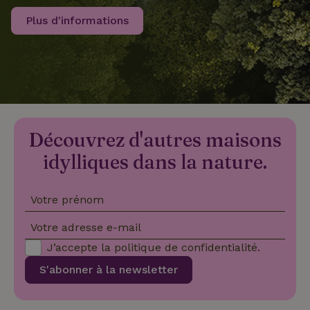
Plus d'informations
recently_viewed_houses
www.maisonnature.fr
Sessi
_nhftconstraint_new-
www.maisonnature.fr
Sessi
calendar
Découvrez d'autres maisons
_nhft_safety-deposit-refund
www.maisonnature.fr
Sessi
idylliques dans la nature.
Votre prénom
Votre adresse e-mail
J’accepte la
politique de confidentialité
.
_nhftconstraint_search-
www.maisonnature.fr
Sessi
S'abonner à la newsletter
geo-json