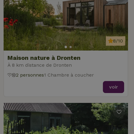
8/10
Maison nature à Dronten
À 8 km distance de Dronten
2 personnes
1 Chambre à coucher
voir