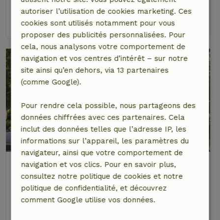
2 personnes
1 Chambre à coucher
autoriser l’utilisation de cookies marketing. Ces
voir
cookies sont utilisés notamment pour vous
proposer des publicités personnalisées. Pour
cela, nous analysons votre comportement de
navigation et vos centres d’intérêt – sur notre
site ainsi qu’en dehors, via 13 partenaires
(comme Google).
Pour rendre cela possible, nous partageons des
données chiffrées avec ces partenaires. Cela
inclut des données telles que l’adresse IP, les
9,2/10
informations sur l’appareil, les paramètres du
navigateur, ainsi que votre comportement de
Maison nature à Oudemirdum
navigation et vos clics. Pour en savoir plus,
À 1 km distance de Oudemirdum
consultez notre politique de cookies et notre
politique de confidentialité, et découvrez
5 personnes
2 Chambres à coucher
comment Google utilise vos données.
voir