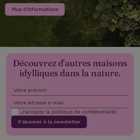
Plus d'informations
recently_viewed_houses
www.maisonnature.fr
Sessi
_nhftconstraint_new-
www.maisonnature.fr
Sessi
calendar
Découvrez d'autres maisons
_nhft_safety-deposit-refund
www.maisonnature.fr
Sessi
idylliques dans la nature.
Votre prénom
Votre adresse e-mail
J’accepte la
politique de confidentialité
.
_nhftconstraint_search-
www.maisonnature.fr
Sessi
S'abonner à la newsletter
geo-json