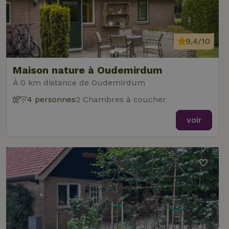
9,4/10
Maison nature à Oudemirdum
À 0 km distance de Oudemirdum
4 personnes
2 Chambres à coucher
voir