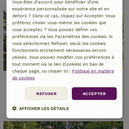
Vous êtes d’accord pour bénéficier d’une
expérience personnalisée sur notre site et en
dehors ? Dans ce cas, cliquez sur Accepter. Vous
préférez choisir vous-même les cookies que
vous acceptez ? Vous pouvez définir vos
préférences via les Paramètres des cookies. Si
vous sélectionnez Refuser, seuls les cookies
fonctionnels strictement nécessaires seront
utilisés. Vous pouvez modifier vos préférences à
8/10
tout moment via le lien (Cookies) en bas de
chaque page, ou cliquer ici :
Politique en matière
Maison nature à Oudemirdum
de cookies
À 1 km distance de Oudemirdum
REFUSER
ACCEPTER
5 personnes
2 Chambres à coucher
voir
AFFICHER LES DÉTAILS
Strictement
Performance
Ciblage
nécessaires