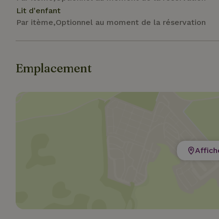
Lit d'enfant
Par itème,Optionnel au moment de la réservation
Les cookies stricte
Emplacement
utilisateurs et la 
nécessaires.
Nom
CookieScriptCons
Affich
Nom
Nom
Fou
Nom
_nhft_search-geo
Do
_ga
_gcl_au
Go
.ma