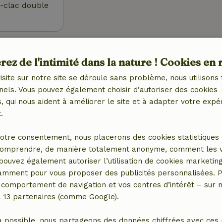
c-clac double
Extérieur
ez de l'intimité dans la nature ! Cookies en 
et (WiFi)
Jardin
Barbecue
isite sur notre site se déroule sans problème, nous utilisons 
tral)
Meubles de jardin
nels. Vous pouvez également choisir d’autoriser des cookies
Terrasse
 qui nous aident à améliorer le site et à adapter votre expé
Débarras
.
otre consentement, nous placerons des cookies statistiques 
Cuisine
omprendre, de manière totalement anonyme, comment les vis
 pouvez également autoriser l’utilisation de cookies marketin
 (2x)
Cuisine
tamment pour vous proposer des publicités personnalisées. P
ébé (2x)
Lave-vaisselle
comportement de navigation et vos centres d’intérêt – sur no
 (1x)
Réfrigérateur avec
a 13 partenaires (comme Google).
compartiment congélateur
Four
a possible, nous partageons des données chiffrées avec ces 