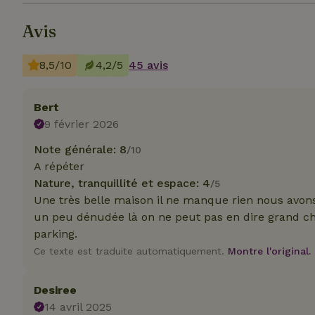
_nhft_translation
Avis
test_cookie
Go
.do
_nhft_privacy-pol
_ga_JRK1QL37RY
8,5/10
4,2/5
45 avis
IDE
Go
.do
_nhftconstraint_p
Bert
policy
9 février 2026
_nhft_new-calend
Note générale: 8
/10
A répéter
Nature, tranquillité et espace: 4
/5
_nhftconstraint_
Une très belle maison il ne manque rien nous avon
onboarding
un peu dénudée là on ne peut pas en dire grand c
_nhftconstraint_t
parking.
search
Ce texte est traduite automatiquement.
Montre l'original.
_cfuvid
Desiree
14 avril 2025