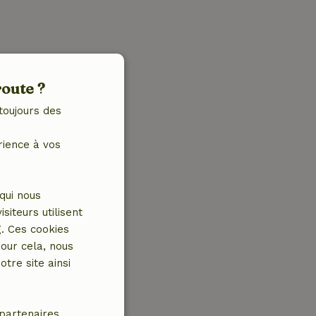
route ?
toujours des
rience à vos
qui nous
iteurs utilisent
g. Ces cookies
our cela, nous
tre site ainsi
partenaires.