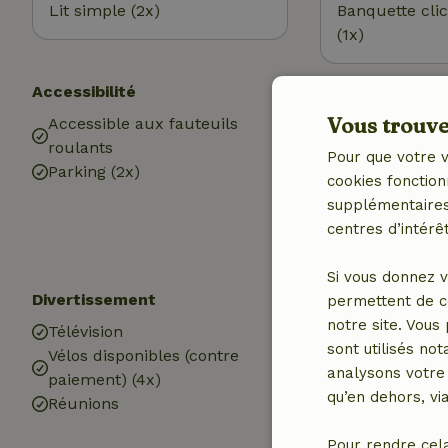
Lit simple (2x)
Banquette cli
(1x)
Accessibilité
Utilitaires
Vous trouver
Accessible aux fauteuils
Accès à Intern
roulants
Internet
Pour que votre v
Parking (2x)
Chauffage (cen
cookies fonction
Eau potable
supplémentaires,
Eau chaude
centres d’intérêt
Electricité
Si vous donnez v
Divertissement
Les enfants
permettent de c
notre site. Vous
Télévision
Lit pour enfant
sont utilisés no
Vélos disponibles (contre
Chaise haute b
analysons votre 
paiement) (4x)
Parc pour bébé
qu’en dehors, vi
Réunions
Plaine de jeux
Pour rendre cel