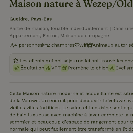
Maison nature à Wezep/Ol
Gueldre, Pays-Bas
Partie de maison, louable individuellement | Dans un
Appartement, Ferme, Maison de campagne
4 personnes
2 chambres
Wifi
Animaux autoris
Les clients qui ont séjourné ici ont trouvé les en
Ḗquitation
VTT
Promène le chien
Cyclis
Cette Maison nature moderne et accueillante est sit
de la Veluwe. Un endroit pour découvrir le Veluwe avec toutes ses forêts, sa nature, ses landes &amp; ses
vieilles villes fortifiées. Le salon et la cuisine sont 
de bain luxueuse avec machine à laver complète la m
sommier et beaucoup d'espace de rangement pour tes
normale qui peut facilement être transformé en lit d