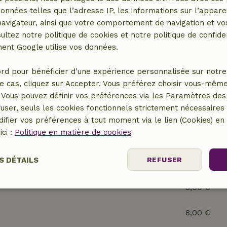
données telles que l’adresse IP, les informations sur l’apparei
vigateur, ainsi que votre comportement de navigation et vos
r
ultez notre politique de cookies et notre politique de confiden
nt Google utilise vos données.
rd pour bénéficier d’une expérience personnalisée sur notre 
e cas, cliquez sur Accepter. Vous préférez choisir vous-même
Vous pouvez définir vos préférences via les Paramètres des 
user, seuls les cookies fonctionnels strictement nécessaires s
ifier vos préférences à tout moment via le lien (Cookies) e
ici :
Politique en matière de cookies
3,50 €
S DÉTAILS
REFUSER
8,00 €
3,00 €
nt
Performance
Ciblage
Fo
es
8,00 €