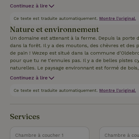
pour la troisième et la quatrième personne. Ceci fai
Continuez à lire
résidentielle uniquement. Autour de la maison, il y a 
autour de la Maison nature, il y a des poneys et des chèvres
Ce texte est traduite automatiquement.
Montre l'original.
maison se trouve un domaine pour les promenades, et
Nature et environnement
Un domaine est attenant à la ferme. Depuis la porte
dans la forêt. Il y a des moutons, des chèvres et des 
de pain ! Wezep est situé dans la commune d'Oldebro
pour que tu ne t'ennuies pas. Il y a de belles pistes c
naturelles. Le paysage environnant est formé de bois,
outre, de nombreux monuments historico-culturels 
Continuez à lire
itinéraire cycliste de ferme historique est disponible 
World Riviera Camping sont également accessibles à vél
Ce texte est traduite automatiquement.
Montre l'original.
mérite également une visite. En outre, les anciennes
sont accessibles à vélo. Le village de Wezep possède 
faire des excursions dans un jardin fruitier tradition
Services
nombreuses possibilités de vie nocturne. Il y a beauc
passeras de merveilleuses vacances !
Chambre à coucher 1
Chambre à cou