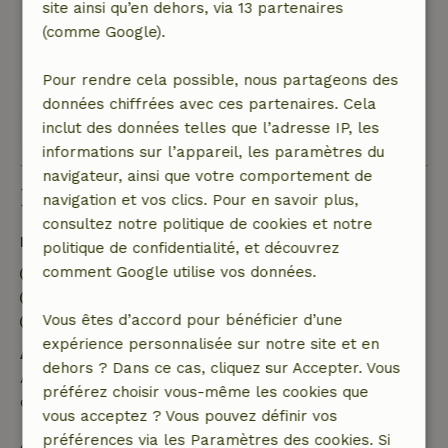
site ainsi qu’en dehors, via 13 partenaires
salon agréable, bons lits, hôte sympathique.
(comme Google).
Ce texte est traduite automatiquement.
Montre l'original.
Pour rendre cela possible, nous partageons des
données chiffrées avec ces partenaires. Cela
inclut des données telles que l’adresse IP, les
Voir les 33 avis
informations sur l’appareil, les paramètres du
navigateur, ainsi que votre comportement de
Bon à savoir
navigation et vos clics. Pour en savoir plus,
consultez notre politique de cookies et notre
Détails du séjour
politique de confidentialité, et découvrez
comment Google utilise vos données.
Arrivée: 15:00- 19:00
Départ: 08:00- 11:00
Vous êtes d’accord pour bénéficier d’une
Séjour sans contact possible
expérience personnalisée sur notre site et en
Annulation gratuite dans les 24 heures
dehors ? Dans ce cas, cliquez sur Accepter. Vous
Annulation gratuite dans les 24 heures suivant la
préférez choisir vous-même les cookies que
confirmation de ta réservation.
vous acceptez ? Vous pouvez définir vos
préférences via les Paramètres des cookies. Si