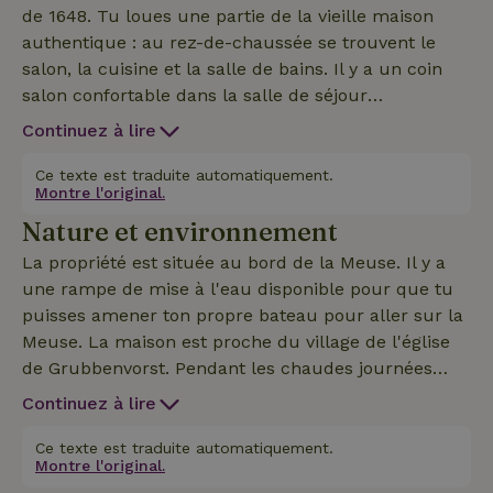
de 1648. Tu loues une partie de la vieille maison
authentique : au rez-de-chaussée se trouvent le
salon, la cuisine et la salle de bains. Il y a un coin
salon confortable dans la salle de séjour
accueillante avec des portes-fenêtres. La cuisine
Continuez à lire
est entièrement équipée avec une plaque à
induction, un réfrigérateur-congélateur, un lave-
Ce texte est traduite automatiquement.
Montre l'original.
vaisselle, un four à micro-ondes et une cafetière. La
Nature et environnement
maison dispose de plusieurs salles de bain avec une
douche et des toilettes. Au premier étage se
La propriété est située au bord de la Meuse. Il y a
trouvent les cinq chambres, chacune avec un lit
une rampe de mise à l'eau disponible pour que tu
double. Les chalets nature 24631 et 24629 se
puisses amener ton propre bateau pour aller sur la
trouvent sur la même propriété. Le propriétaire
Meuse. La maison est proche du village de l'église
parle également bien l'allemand.
de Grubbenvorst. Pendant les chaudes journées
d'été, tu pourras y manger une glace chez l'un des
Continuez à lire
meilleurs glaciers des Pays-Bas. Avis aux amateurs
de golf : la maison se trouve également à côté du
Ce texte est traduite automatiquement.
Montre l'original.
terrain de golf 9 trous (par 3-5 / green fee 15€)