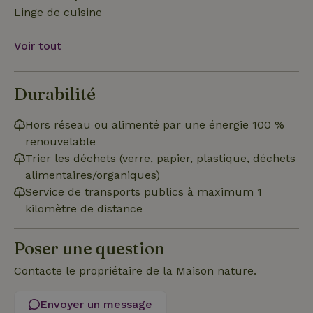
Linge de cuisine
Voir tout
Strictement nécessaires
Performance
Ciblage
Fonctionnalité
Durabilité
Les cookies strictement nécessaires habilitent des
fonctionnalités de base du site Web telles que la connexion
des utilisateurs et la gestion des comptes. Le site Web ne
Hors réseau ou alimenté par une énergie 100 %
peut pas être utilisé correctement sans les cookies
strictement nécessaires.
renouvelable
Trier les déchets (verre, papier, plastique, déchets
Fournisseur
/
Nom
Expiration
Description
Domaine
alimentaires/organiques)
Service de transports publics à maximum 1
CookieScriptConsent
CookieScript
4
Ce cookie e
.maisonnature.fr
semaines
utilisé par l
kilomètre de distance
2 jours
service
Cookie-
Script.com
pour
Poser une question
mémoriser
les
Contacte le propriétaire de la Maison nature.
préférence
de
consenteme
des visiteur
Envoyer un message
en matière 