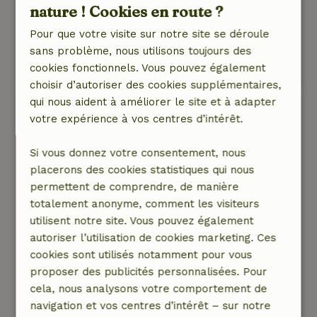
Nature, tranquillité et espace: 5
/5
nature ! Cookies en route ?
Un endroit fantastique au bord de la Meuse.
Pour que votre visite sur notre site se déroule
Paix, espace, vues
sans problème, nous utilisons toujours des
Ce texte est traduite automatiquement.
cookies fonctionnels. Vous pouvez également
Montre l'original.
choisir d’autoriser des cookies supplémentaires,
qui nous aident à améliorer le site et à adapter
Pascale
votre expérience à vos centres d’intérêt.
8 août 2025
Si vous donnez votre consentement, nous
Note générale: 9
/10
placerons des cookies statistiques qui nous
Absolument génial ! La seule chose qui nous
permettent de comprendre, de manière
manquait, c'était un parasol pour prendre le
totalement anonyme, comment les visiteurs
petit déjeuner à l'extérieur, à l'abri du soleil le
utilisent notre site. Vous pouvez également
matin.
autoriser l’utilisation de cookies marketing. Ces
Nature, tranquillité et espace: 5
/5
cookies sont utilisés notamment pour vous
Très vert, beaux arbres et ruisseau babillant,
proposer des publicités personnalisées. Pour
vue fantastique sur la Meuse et agréable de
cela, nous analysons votre comportement de
voir passer les bateaux. Belle forêt à proximité,
navigation et vos centres d’intérêt – sur notre
belles chambres reposantes, espace repas et