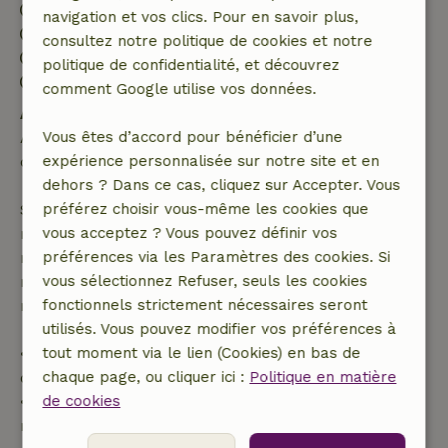
Arrivée: 15:00- 21:00
navigation et vos clics. Pour en savoir plus,
Départ: 08:00- 11:00
consultez notre politique de cookies et notre
Séjour sans contact possible
politique de confidentialité, et découvrez
Environnement sans feux d’artifice
comment Google utilise vos données.
Annulation gratuite dans les 24 heures
Annulation gratuite dans les 24 heures suivant la
Vous êtes d’accord pour bénéficier d’une
confirmation de ta réservation.
expérience personnalisée sur notre site et en
dehors ? Dans ce cas, cliquez sur Accepter. Vous
Si tu annules dans le délai indiqué, tu as droit à un
préférez choisir vous-même les cookies que
remboursement intégral du montant de la
vous acceptez ? Vous pouvez définir vos
réservation. Passé ce délai, tu recevras un
préférences via les Paramètres des cookies. Si
remboursement partiel du coût du voyage et un
vous sélectionnez Refuser, seuls les cookies
remboursement à 100 % de l'acompte :
fonctionnels strictement nécessaires seront
utilisés. Vous pouvez modifier vos préférences à
• jusqu'à 42 jours avant l'arrivée : remboursement
tout moment via le lien (Cookies) en bas de
de 70 %
chaque page, ou cliquer ici :
Politique en matière
• entre 42 et 28 jours avant l'arrivée :
de cookies
remboursement de 40 %