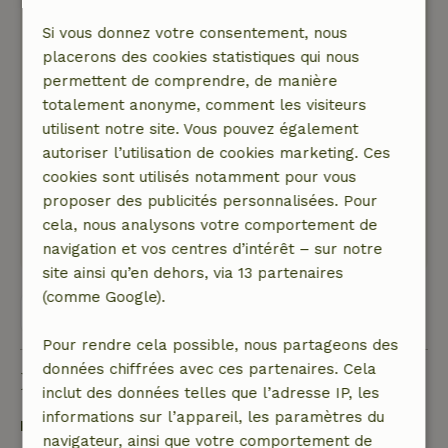
Nature, tranquillité et espace: 5
/5
Joli jardin, avec quelques possibilités de
Si vous donnez votre consentement, nous
s'asseoir ; un bel endroit au soleil ou à l'ombre
placerons des cookies statistiques qui nous
à trouver à n'importe quelle heure de la
permettent de comprendre, de manière
journée. Très nombreux bruits d'oiseaux
totalement anonyme, comment les visiteurs
entendus ; presque aucun bruit entendu des
utilisent notre site. Vous pouvez également
autres dans le petit parc. Il y a un très beau
autoriser l’utilisation de cookies marketing. Ces
champ (qui fait partie du sentier de la Drenthe)
cookies sont utilisés notamment pour vous
à moins de 200 mètres.
proposer des publicités personnalisées. Pour
Ce texte est traduite automatiquement.
cela, nous analysons votre comportement de
Montre l'original.
navigation et vos centres d’intérêt – sur notre
site ainsi qu’en dehors, via 13 partenaires
(comme Google).
Voir les 117 avis
Pour rendre cela possible, nous partageons des
données chiffrées avec ces partenaires. Cela
Bon à savoir
inclut des données telles que l’adresse IP, les
informations sur l’appareil, les paramètres du
Détails du séjour
navigateur, ainsi que votre comportement de