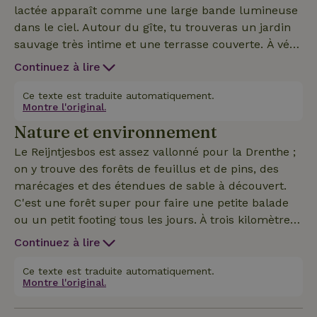
lactée apparaît comme une large bande lumineuse
dans le ciel. Autour du gîte, tu trouveras un jardin
sauvage très intime et une terrasse couverte. À vélo
ou à pied, tu peux partir dans toutes les directions
Continuez à lire
et tu ne t'en lasseras pas de sitôt. Un brasero est à
ta disposition pour que tu puisses aussi t'asseoir
Ce texte est traduite automatiquement.
Montre l'original.
dehors le soir, près de ton petit feu. La maison
Nature et environnement
nature est séparée des maisons voisines par une
large bande de verdure. Et côté jardin (au sud), c’est
Le Reijntjesbos est assez vallonné pour la Drenthe ;
la forêt qui te sert de voisin. Tu peux commander
on y trouve des forêts de feuillus et de pins, des
sur place du linge de lit et de toilette ainsi que du
marécages et des étendues de sable à découvert.
bois supplémentaire si besoin. En cas de départ le
C'est une forêt super pour faire une petite balade
dimanche (après un séjour de week-end), l'heure de
ou un petit footing tous les jours. À trois kilomètres
départ n'est pas 11 h mais 16 h.
de là, tu trouveras le centre de Westerbork, avec
Continuez à lire
ses nombreux magasins et restaurants, et à deux
kilomètres, en traversant le Reijntjesveld, tu
Ce texte est traduite automatiquement.
Montre l'original.
découvriras le village-musée d'Orvelte. Dans toutes
les directions, il y a de belles pistes cyclables, par