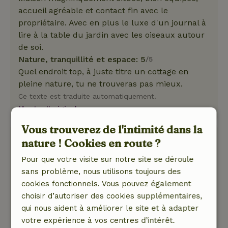
accueil agréable et contact fin avec le
propriétaire. Avec en plus le luxe d'un journal à
lire à la table du jardin avec les oiseaux autour
de soi.
Nature, tranquillité et espace: 5
/5
Quel endroit top, à juste titre un cottage en
pleine nature, tu ne trouveras pas mieux.
Ce texte est traduite automatiquement.
Montre l'original.
Vous trouverez de l'intimité dans la
Margreet
nature ! Cookies en route ?
11 juillet 2025
Pour que votre visite sur notre site se déroule
Note générale: 9
/10
sans problème, nous utilisons toujours des
Confortablement meublés, une réserve de base
cookies fonctionnels. Vous pouvez également
de nourriture, de coups de soleil, de ruban
choisir d’autoriser des cookies supplémentaires,
adhésif ou de tout ce dont tu pourrais avoir
qui nous aident à améliorer le site et à adapter
besoin. De bons lits aussi.
votre expérience à vos centres d’intérêt.