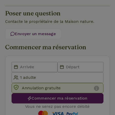
strictement nécessaires.
Poser une question
Fournisseur
/
Nom
Expiration
Description
Domaine
Contacte le propriétaire de la Maison nature.
CookieScriptConsent
CookieScript
4
Ce cookie e
.maisonnature.fr
semaines
utilisé par l
2 jours
service
Envoyer un message
Cookie-
Script.com
pour
mémoriser
Commencer ma réservation
les
préférence
de
consenteme
des visiteur
en matière 
cookies. Il e
nécessaire
que la
bannière de
cookies
Annulation gratuite
Cookie-
Script.com
Politique de confidentialité de Google
fonctionne
Commencer ma réservation
correctemen
Vous ne serez pas encore débité