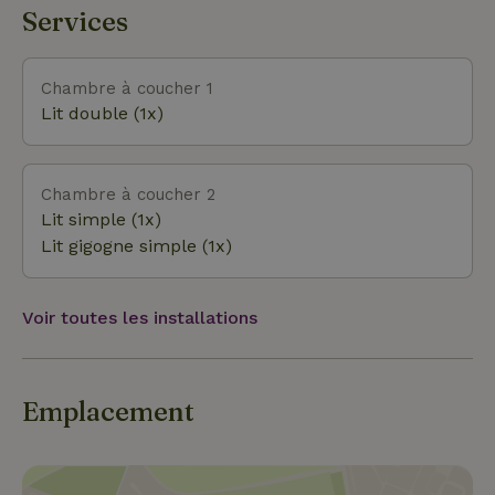
Drenthe a à offrir. Il y a plusieurs itinéraires de VTT
Services
exigeants au départ de Diever, Appelscha et
Dwingeloo. Le Drenthepad passe par Diever et longe
notamment le magnifique Aekingerzand, où l’on
Chambre à coucher 1
peut entendre chanter les alouettes des champs en
Lit double (1x)
été. Le musée de la prison à Veenhuizen et le
musée De Koloniehof (Société de bienfaisance) à
Frederiksoord sont à ne pas manquer. Un peu plus
Chambre à coucher 2
loin, mais ça vaut le détour : la ville de Groningue,
Lit simple (1x)
Assen (Musée de la Drenthe), Giethoorn ou le jardin
Lit gigogne simple (1x)
de sculptures de Gees.
Voir toutes les installations
Emplacement