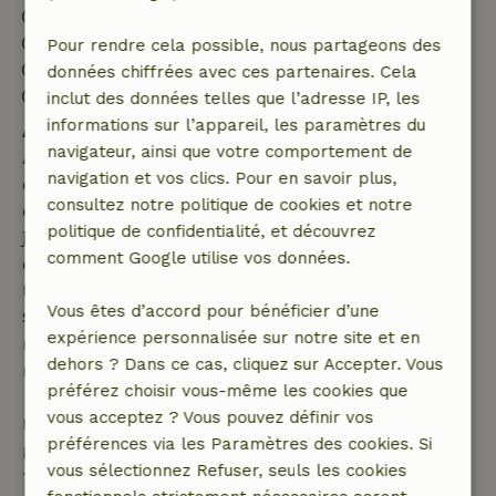
Arrivée: 16:00- 21:00
Départ: 10:00
Pour rendre cela possible, nous partageons des
Séjour sans contact possible
données chiffrées avec ces partenaires. Cela
Environnement sans feux d’artifice
inclut des données telles que l’adresse IP, les
informations sur l’appareil, les paramètres du
Annulation gratuite dans les 7 jours
navigateur, ainsi que votre comportement de
Annulation gratuite dans les 7 jours suivant la
navigation et vos clics. Pour en savoir plus,
confirmation de ta réservation, à condition que la
consultez notre politique de cookies et notre
demande de réservation ait été effectuée plus de 28
politique de confidentialité, et découvrez
jours avant la date de début. Pour les réservations
comment Google utilise vos données.
dont la date de début est dans les 28 jours,
l'annulation gratuite s'applique dans les 24 heures.
Vous êtes d’accord pour bénéficier d’une
Si tu annules dans le délai indiqué, tu as droit à un
expérience personnalisée sur notre site et en
remboursement intégral du montant de la
dehors ? Dans ce cas, cliquez sur Accepter. Vous
réservation.
préférez choisir vous-même les cookies que
vous acceptez ? Vous pouvez définir vos
Passé ce délai, tu recevras un remboursement
préférences via les Paramètres des cookies. Si
partiel du coût du séjour et un remboursement à
vous sélectionnez Refuser, seuls les cookies
100 % de l'acompte :