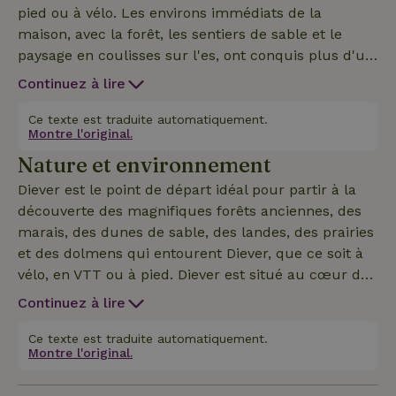
pied ou à vélo. Les environs immédiats de la
maison, avec la forêt, les sentiers de sable et le
paysage en coulisses sur l'es, ont conquis plus d'un
cœur. La maison dispose d'une grande terrasse
Continuez à lire
entourée d'un jardin privé, d'une pièce avec cuisine
ouverte et cheminée, d'une petite salle de bain
Ce texte est traduite automatiquement.
Montre l'original.
fonctionnelle avec WC, ainsi que de deux chambres.
Nature et environnement
Une chambre dispose d’un lit double de 160, l’autre
de deux lits simples et d’un lavabo. La porte
Diever est le point de départ idéal pour partir à la
d’entrée est accessible par une dizaine de marches.
découverte des magnifiques forêts anciennes, des
Au printemps, depuis la terrasse, tu pourras
marais, des dunes de sable, des landes, des prairies
profiter des activités des oiseaux et de leur chant.
et des dolmens qui entourent Diever, que ce soit à
Diever est connu pour ses pièces de Shakespeare,
vélo, en VTT ou à pied. Diever est situé au cœur des
qui sont jouées chaque été depuis 1946 au théâtre
parcs nationaux du Drents-Friese Wold et du
Continuez à lire
en plein air et au Globe Theatre.
Dwingelerveld, mais vers Vledder, Uffelte, Havelte,
Ruinen ou le Fochteloërveen (grues cendrées), c'est
Ce texte est traduite automatiquement.
Montre l'original.
aussi un vrai plaisir de faire du vélo sur les
nombreuses pistes cyclables que le sud-ouest de la