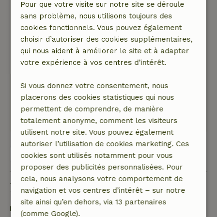
Pour que votre visite sur notre site se déroule
Gerrit-Jan
sans problème, nous utilisons toujours des
5 septembre 2022
cookies fonctionnels. Vous pouvez également
Note générale: 9
/10
choisir d’autoriser des cookies supplémentaires,
Comfortabel en gezellig ingericht. Mooi in het
qui nous aident à améliorer le site et à adapter
groen gelegen.
votre expérience à vos centres d’intérêt.
Nature, tranquillité et espace: 5
/5
Bungalow prachtig in het groen gelegen, vrije
Si vous donnez votre consentement, nous
tuin. Omgeving ook mooi voor fietstochten in
placerons des cookies statistiques qui nous
gevarieerd landschap. Bosrijk of meer open.
permettent de comprendre, de manière
Traduisez en Français.
totalement anonyme, comment les visiteurs
utilisent notre site. Vous pouvez également
autoriser l’utilisation de cookies marketing. Ces
Voir les 56 avis
cookies sont utilisés notamment pour vous
proposer des publicités personnalisées. Pour
cela, nous analysons votre comportement de
Bon à savoir
navigation et vos centres d’intérêt – sur notre
site ainsi qu’en dehors, via 13 partenaires
Détails du séjour
(comme Google).