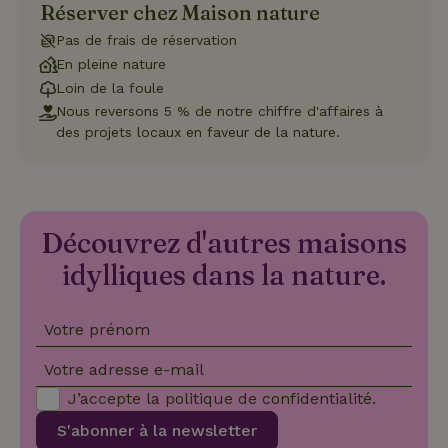
Réserver chez Maison nature
bannière de
cookies
Cookie-
Pas de frais de réservation
Script.com
En pleine nature
Politique de confidentialité de Google
fonctionne
correctemen
Loin de la foule
Nous reversons 5 % de notre chiffre d'affaires à
des projets locaux en faveur de la nature.
Nom
Fournisseur
/
Domaine
Expirat
Fournisseur
/
Nom
Expiration
Description
_nhft_search-geo-json
www.maisonnature.fr
Sessi
Domaine
Fournisseur
/
Nom
Expiration
Description
Découvrez d'autres maisons
_ga
Google LLC
1 an 1
Ce nom de
Domaine
.maisonnature.fr
mois
cookie est
associé à
idylliques dans la nature.
_gcl_au
Google LLC
3 mois
Ce cookie
Google
.maisonnature.fr
est défini
Universal
par
Analytics -
Doubleclick
qui est une
et fournit
Votre prénom
mise à jour
des
importante
informations
du service
sur la
Votre adresse e-mail
d'analyse le
manière
_nhft_translations
www.maisonnature.fr
Sessi
plus
dont
J’accepte la
politique de confidentialité
.
couramment
l'utilisateur
utilisé de
final utilise
S'abonner à la newsletter
Google. Ce
le site Web
cookie est
et sur toute