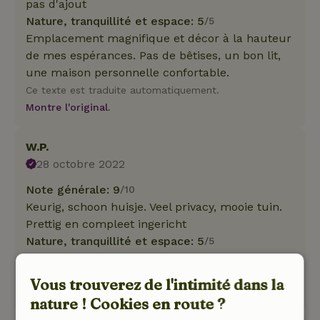
pas d'ajout
Nature, tranquillité et espace: 5
/5
Emplacement magnifique et décor à la hauteur
de mes espérances. Pas de bêtises, un bon lit,
une maison personnelle confortable.
Ce texte est traduite automatiquement.
Montre l'original.
W.P.
28 octobre 2022
Note générale: 9
/10
Keurig, schoon huisje. Veel privacy, mooie tuin.
Prettig en compleet ingericht
Nature, tranquillité et espace: 5
/5
Heerlijk rustig gelegen. Veel wandel- en
fietsmogelijkheden in de buurt.
Vous trouverez de l'intimité dans la
Traduisez en Français.
nature ! Cookies en route ?