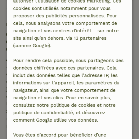
autoriser l’utilisation de cookies marketing. Ces
cookies sont utilisés notamment pour vous
Bon à savoir
proposer des publicités personnalisées. Pour
cela, nous analysons votre comportement de
Détails du séjour
navigation et vos centres d’intérêt – sur notre
Arrivée: 15:00- 21:00
site ainsi qu’en dehors, via 13 partenaires
Départ: 08:00- 10:00
(comme Google).
Séjour sans contact possible
Annulation gratuite dans les 7 jours
Pour rendre cela possible, nous partageons des
Annulation gratuite dans les 7 jours suivant la
données chiffrées avec ces partenaires. Cela
confirmation de ta réservation, à condition que la
inclut des données telles que l’adresse IP, les
demande de réservation ait été effectuée plus de 28
informations sur l’appareil, les paramètres du
jours avant la date de début. Pour les réservations
navigateur, ainsi que votre comportement de
dont la date de début est dans les 28 jours,
navigation et vos clics. Pour en savoir plus,
l'annulation gratuite s'applique dans les 24 heures.
consultez notre politique de cookies et notre
Si tu annules dans le délai indiqué, tu as droit à un
politique de confidentialité, et découvrez
remboursement intégral du montant de la
comment Google utilise vos données.
réservation.
Vous êtes d’accord pour bénéficier d’une