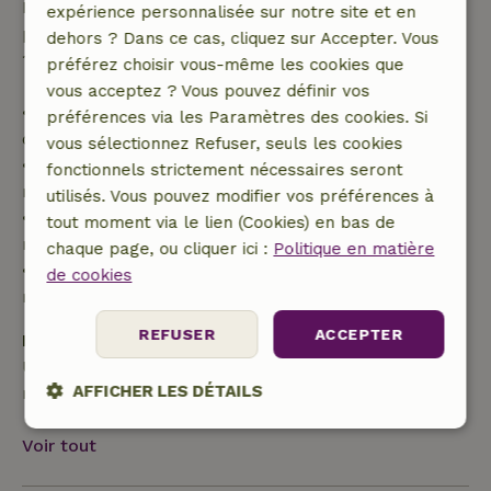
Passé ce délai, tu recevras un remboursement
expérience personnalisée sur notre site et en
partiel du coût du séjour et un remboursement à
dehors ? Dans ce cas, cliquez sur Accepter. Vous
100 % de l'acompte :
préférez choisir vous-même les cookies que
vous acceptez ? Vous pouvez définir vos
• Jusqu'à 42 jours avant l'arrivée : remboursement
préférences via les Paramètres des cookies. Si
de 70 %
vous sélectionnez Refuser, seuls les cookies
• Entre 42 et 28 jours avant l'arrivée :
fonctionnels strictement nécessaires seront
remboursement de 40 %
utilisés. Vous pouvez modifier vos préférences à
• De 28 jours avant l'arrivée jusqu'au jour même :
tout moment via le lien (Cookies) en bas de
remboursement de 10 %
chaque page, ou cliquer ici :
Politique en matière
• Le jour de l'arrivée ou après : aucun
de cookies
remboursement
REFUSER
ACCEPTER
Dépôt de sécurité
Une caution de 100,00 € s'applique. Tu seras
AFFICHER LES DÉTAILS
remboursé après le départ.
Strictement
Performance
Ciblage
Voir tout
nécessaires