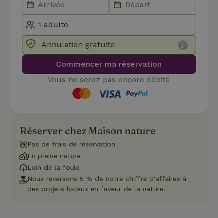
pour
mémoriser
les
préférence
de
consenteme
Annulation gratuite
des visiteur
en matière 
cookies. Il e
Commencer ma réservation
nécessaire
que la
Vous ne serez pas encore débité
bannière de
cookies
Cookie-
Script.com
Politique de confidentialité de Google
fonctionne
correctemen
Réserver chez Maison nature
Pas de frais de réservation
En pleine nature
Nom
Fournisseur
/
Domaine
Expirat
Fournisseur
/
Loin de la foule
Nom
Expiration
Description
_nhft_search-geo-json
www.maisonnature.fr
Sessi
Domaine
Nous reversons 5 % de notre chiffre d'affaires à
Fournisseur
/
Nom
Expiration
Description
des projets locaux en faveur de la nature.
_ga
Google LLC
1 an 1
Ce nom de
Domaine
.maisonnature.fr
mois
cookie est
associé à
_gcl_au
Google LLC
3 mois
Ce cookie
Google
.maisonnature.fr
est défini
Universal
par