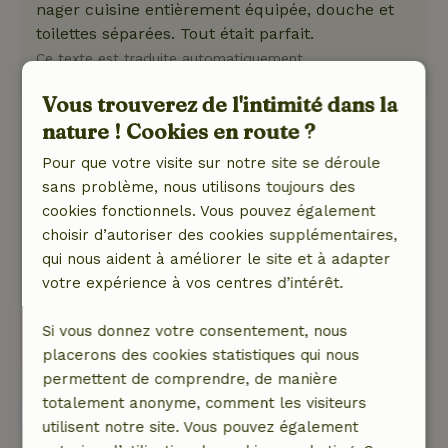
nager cuisine entièrement équipée, douche et
toilettes séparées. Tout était parfait.
Ce texte est traduite automatiquement.
Montre l'original.
Vous trouverez de l'intimité dans la
nature ! Cookies en route ?
JH
26 mai 2025
Pour que votre visite sur notre site se déroule
sans problème, nous utilisons toujours des
Note générale: 6
/10
cookies fonctionnels. Vous pouvez également
Entretien incroyablement en retard, pas de
choisir d’autoriser des cookies supplémentaires,
soleil car les arbres ne sont pas taillésj.
qui nous aident à améliorer le site et à adapter
Nature, tranquillité et espace: 4
/5
votre expérience à vos centres d’intérêt.
Très calme, beaucoup d'espace et de nature
Ce texte est traduite automatiquement.
Si vous donnez votre consentement, nous
Montre l'original.
placerons des cookies statistiques qui nous
permettent de comprendre, de manière
totalement anonyme, comment les visiteurs
Voir les 63 avis
utilisent notre site. Vous pouvez également