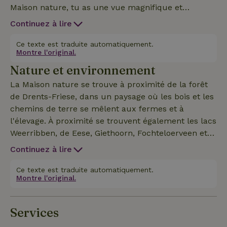
Maison nature, tu as une vue magnifique et
dégagée sur la forêt et la prairie, et tu peux voir des
Continuez à lire
groupes de cerfs le matin et le soir ! La Maison
nature a sa propre place de parking, son entrée et
Ce texte est traduite automatiquement.
Montre l'original.
son jardin clos avec beaucoup d'intimité et une
Nature et environnement
connexion internet fixe et rapide par fibre optique !
En été, le chalet est agréable et frais et en hiver, il
La Maison nature se trouve à proximité de la forêt
est confortablement chaud !
de Drents-Friese, dans un paysage où les bois et les
chemins de terre se mêlent aux fermes et à
l'élevage. À proximité se trouvent également les lacs
Weerribben, de Eese, Giethoorn, Fochteloerveen et
les lacs frisons. Une belle région de promenades et
Continuez à lire
de cyclisme avec aussi des eaux de baignade
naturelles, comme le lac Canada et le lac Bleu à
Ce texte est traduite automatiquement.
Montre l'original.
l'eau azurée ! !!.
Services