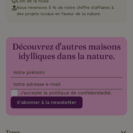
Loin de la foule
les
Nous reversons 5 % de notre chiffre d'affaires à
préférence
de
des projets locaux en faveur de la nature.
consenteme
des visiteur
en matière 
cookies. Il e
nécessaire
que la
bannière de
Découvrez d'autres maisons
cookies
Cookie-
idylliques dans la nature.
Script.com
Politique de confidentialité de Google
fonctionne
correctemen
Votre prénom
Votre adresse e-mail
Nom
Fournisseur
/
Domaine
Expirat
J’accepte la
politique de confidentialité
.
Fournisseur
/
Nom
Expiration
Description
_nhft_search-geo-json
www.maisonnature.fr
Sessi
Domaine
S'abonner à la newsletter
Fournisseur
/
Nom
Expiration
Description
_ga
Google LLC
1 an 1
Ce nom de
Domaine
.maisonnature.fr
mois
cookie est
associé à
_gcl_au
Google LLC
3 mois
Ce cookie
Google
.maisonnature.fr
est défini
Universal
par
Analytics -
Doubleclick
Types
qui est une