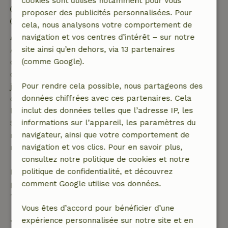
cookies sont utilisés notamment pour vous
Départ: 09:00- 10:00
proposer des publicités personnalisées. Pour
Séjour sans contact possible
cela, nous analysons votre comportement de
navigation et vos centres d’intérêt – sur notre
Annulation gratuite dans les 7 jours
site ainsi qu’en dehors, via 13 partenaires
Annulation gratuite dans les 7 jours suivant la
(comme Google).
confirmation de ta réservation, à condition que la
demande de réservation ait été effectuée plus de 28
Pour rendre cela possible, nous partageons des
jours avant la date de début. Pour les réservations
données chiffrées avec ces partenaires. Cela
dont la date de début est dans les 28 jours,
inclut des données telles que l’adresse IP, les
l'annulation gratuite s'applique dans les 24 heures.
informations sur l’appareil, les paramètres du
Si tu annules dans le délai indiqué, tu as droit à un
navigateur, ainsi que votre comportement de
remboursement intégral du montant de la
navigation et vos clics. Pour en savoir plus,
réservation.
consultez notre politique de cookies et notre
politique de confidentialité, et découvrez
Passé ce délai, tu recevras un remboursement
comment Google utilise vos données.
partiel du coût du séjour et un remboursement à
100 % de l'acompte :
Vous êtes d’accord pour bénéficier d’une
expérience personnalisée sur notre site et en
• Jusqu'à 42 jours avant l'arrivée : remboursement