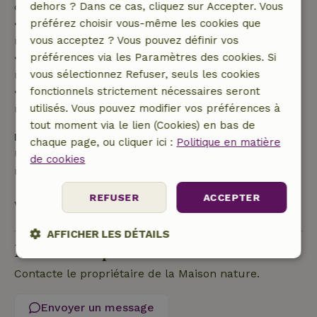
dehors ? Dans ce cas, cliquez sur Accepter. Vous
de 70 %
préférez choisir vous-même les cookies que
• Entre 42 et 28 jours avant l'arrivée :
vous acceptez ? Vous pouvez définir vos
remboursement de 40 %
préférences via les Paramètres des cookies. Si
• De 28 jours avant l'arrivée jusqu'au jour même :
vous sélectionnez Refuser, seuls les cookies
remboursement de 10 %
fonctionnels strictement nécessaires seront
• Le jour de l'arrivée ou après : aucun
utilisés. Vous pouvez modifier vos préférences à
remboursement
tout moment via le lien (Cookies) en bas de
Dépôt de sécurité
chaque page, ou cliquer ici :
Politique en matière
Une caution de 200,00 € s'applique. Tu seras
de cookies
remboursé après le départ.
REFUSER
ACCEPTER
Voir tout
AFFICHER LES DÉTAILS
Poser une question
Strictement
Performance
Ciblage
Contacte le propriétaire de la Maison nature.
nécessaires
Envoyer un message