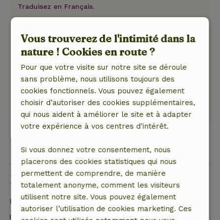
Traduisez en Français.
Matteo
Vous trouverez de l'intimité dans la
9 juillet 2021
nature ! Cookies en route ?
Note générale: 10
/10
Pour que votre visite sur notre site se déroule
Perfect!!
sans problème, nous utilisons toujours des
Nature, tranquillité et espace: 5
/5
cookies fonctionnels. Vous pouvez également
Wonderful place, amazing nature
choisir d’autoriser des cookies supplémentaires,
Traduisez en Français.
qui nous aident à améliorer le site et à adapter
votre expérience à vos centres d’intérêt.
Voir les 6 avis
Si vous donnez votre consentement, nous
placerons des cookies statistiques qui nous
permettent de comprendre, de manière
Bon à savoir
totalement anonyme, comment les visiteurs
utilisent notre site. Vous pouvez également
Détails du séjour
autoriser l’utilisation de cookies marketing. Ces
Arrivée: 16:00- 18:00