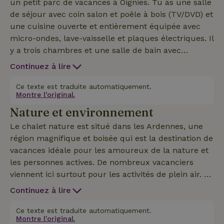
un petit parc de vacances à Oignies. Tu as une salle
de séjour avec coin salon et poêle à bois (TV/DVD) et
une cuisine ouverte et entièrement équipée avec
micro-ondes, lave-vaisselle et plaques électriques. Il
y a trois chambres et une salle de bain avec
hydromassage, douche et WC séparé. Terrasse avec
Continuez à lire
mobilier de jardin et barbecue. Chauffage électrique.
Ce texte est traduite automatiquement.
Montre l'original.
Nature et environnement
Le chalet nature est situé dans les Ardennes, une
région magnifique et boisée qui est la destination de
vacances idéale pour les amoureux de la nature et
les personnes actives. De nombreux vacanciers
viennent ici surtout pour les activités de plein air. Le
paysage s'y prête parfaitement ! Les Ardennes se
Continuez à lire
caractérisent par leurs forêts vertes et leur paysage
vallonné. Les forêts denses de la région en font un
Ce texte est traduite automatiquement.
Montre l'original.
bon habitat pour un certain nombre d'animaux