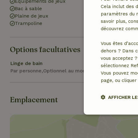
Équipements de jeux
compartiment 
Cela inclut des 
Bac à sable
paramètres du na
Plaine de jeux
savoir plus, cons
Trampoline
découvrez comme
Vous êtes d’acco
Options facultatives
dehors ? Dans c
vous acceptez ? 
Linge de bain
sélectionnez Ref
Par personne,Optionnel au moment de la réservation
Vous pouvez mod
page, ou cliquer 
AFFICHER LE
Emplacement
Stricteme
nécessair