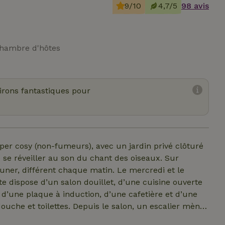
9/10
4,7/5
98 avis
Chambre d'hôtes
virons fantastiques pour
per cosy (non-fumeurs), avec un jardin privé clôturé
 se réveiller au son du chant des oiseaux. Sur
uner, différent chaque matin. Le mercredi et le
e dispose d’un salon douillet, d’une cuisine ouverte
, d’une plaque à induction, d’une cafetière et d’une
douche et toilettes. Depuis le salon, un escalier mène
ommier à lattes réglable. Il y a le chauffage central,