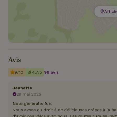
Affich
Les cookies stricte
utilisateurs et la 
nécessaires.
Nom
Avis
CookieScriptCons
9/10
4,7/5
98 avis
Jeanette
29 mai 2026
Nom
Nom
Fou
Nom
_nhft_search-geo
Do
Note générale: 9
/10
_ga
Nous avons eu droit à de délicieuses crêpes à la b
_gcl_au
Go
.ma
d'avoir nos vélos avec nous. Les routes rurales invi