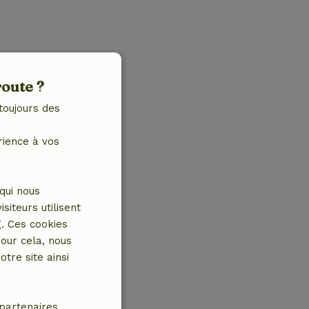
route ?
toujours des
rience à vos
qui nous
iteurs utilisent
g. Ces cookies
our cela, nous
tre site ainsi
partenaires.