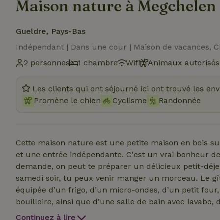
Maison nature à Megchelen
Gueldre, Pays-Bas
Indépendant | Dans une cour | Maison de vacances, 
2 personnes
1 chambre
Wifi
Animaux autorisés
Les clients qui ont séjourné ici ont trouvé les en
Promène le chien
Cyclisme
Randonnée
Cette maison nature est une petite maison en bois su
et une entrée indépendante. C'est un vrai bonheur de
demande, on peut te préparer un délicieux petit-déje
samedi soir, tu peux venir manger un morceau. Le gît
équipée d’un frigo, d’un micro-ondes, d’un petit four
bouilloire, ainsi que d’une salle de bain avec lavabo, 
à la mezzanine où se trouve un grand lit double avec s
Continuez à lire