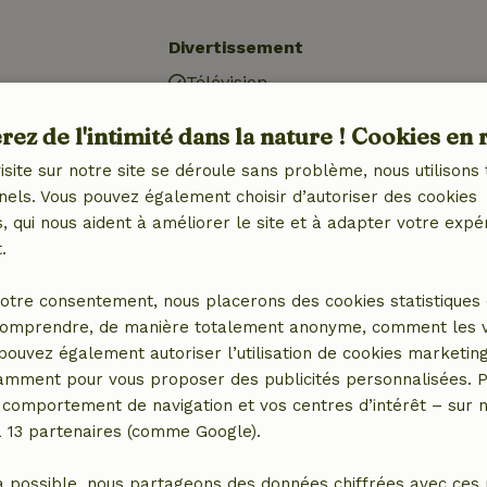
Divertissement
Télévision
)
ez de l'intimité dans la nature ! Cookies en 
din
isite sur notre site se déroule sans problème, nous utilisons 
nels. Vous pouvez également choisir d’autoriser des cookies
 qui nous aident à améliorer le site et à adapter votre expé
.
otre consentement, nous placerons des cookies statistiques 
omprendre, de manière totalement anonyme, comment les vis
 pouvez également autoriser l’utilisation de cookies marketin
tamment pour vous proposer des publicités personnalisées. P
Salle de bains
comportement de navigation et vos centres d’intérêt – sur no
a 13 partenaires (comme Google).
Equipements sanitaires
avec
Salle de bain (1x)
a possible, nous partageons des données chiffrées avec ces 