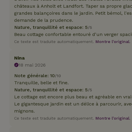
_nhft_translation
châteaux à Anholt et Landfort. Taper sa propre glac
grandes balançoires dans le jardin. Petit bémol, l'es
test_cookie
Go
.do
demande de la prudence.
_nhft_privacy-pol
_ga_JRK1QL37RY
Nature, tranquillité et espace: 5
/5
IDE
Go
Beau cottage confortable entouré d'un verger spac
.do
Ce texte est traduite automatiquement.
Montre l'original.
_nhftconstraint_p
policy
Nina
_nhft_new-calend
18 mai 2026
Note générale: 10
/10
_nhftconstraint_
Tranquille, belle et fine.
onboarding
Nature, tranquillité et espace: 5
/5
_nhftconstraint_t
Le cottage est encore plus beau et agréable en vrai
search
Le gigantesque jardin est un délice à parcourir, a
mignons.
_cfuvid
Ce texte est traduite automatiquement.
Montre l'original.