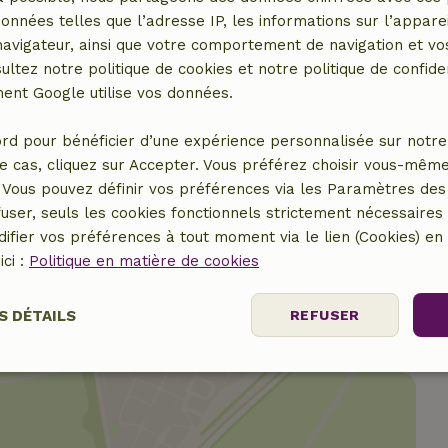
congélateur
Douche
données telles que l’adresse IP, les informations sur l’apparei
Toilettes
vigateur, ainsi que votre comportement de navigation et vos
ultez notre politique de cookies et notre politique de confiden
nt Google utilise vos données.
rd pour bénéficier d’une expérience personnalisée sur notre 
e cas, cliquez sur Accepter. Vous préférez choisir vous-même
Vous pouvez définir vos préférences via les Paramètres des 
8,00 €
user, seuls les cookies fonctionnels strictement nécessaires s
ifier vos préférences à tout moment via le lien (Cookies) e
ici :
Politique en matière de cookies
S DÉTAILS
REFUSER
nt
Performance
Ciblage
Fo
es