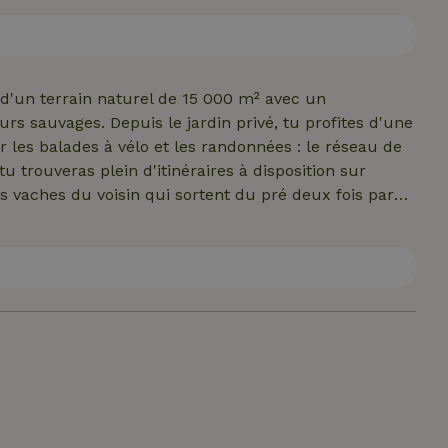
ermant à clé et équipé d’une prise électrique permet
'un terrain naturel de 15 000 m² avec un
urs sauvages. Depuis le jardin privé, tu profites d'une
r les balades à vélo et les randonnées : le réseau de
u trouveras plein d'itinéraires à disposition sur
es vaches du voisin qui sortent du pré deux fois par
 chouette chevêche ou observe au loin les chevreuils
et ? Jette aussi un œil au gîte portant le numéro
i...