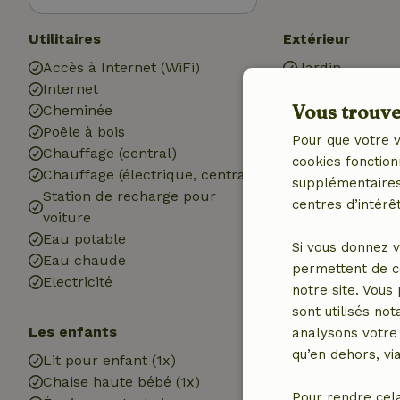
Utilitaires
Extérieur
Accès à Internet (WiFi)
Jardin
Internet
Jardin (clôturé
Vous trouver
Cheminée
Barbecue
Poêle à bois
Meubles de jar
Pour que votre v
Chauffage (central)
Terrasse
cookies fonction
Chauffage (électrique, central)
Débarras
supplémentaires,
Station de recharge pour
centres d’intérêt
voiture
Eau potable
Si vous donnez v
Eau chaude
permettent de c
Electricité
notre site. Vous
sont utilisés no
Les enfants
Cuisine
analysons votre 
qu’en dehors, vi
Lit pour enfant (1x)
Cuisine
Chaise haute bébé (1x)
Réfrigérateur 
Pour rendre cel