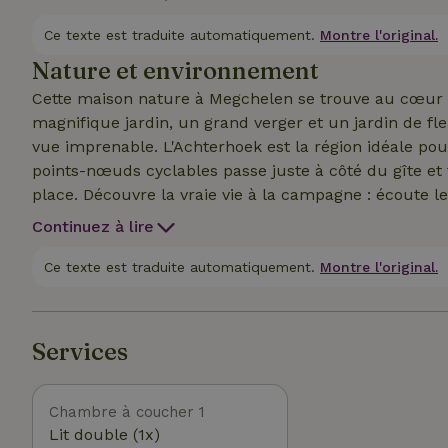
un poêle à bois, une télévision et le Wi-Fi. Un abri f
de ranger les vélos. Les chiens sont les bienvenus.
Ce texte est traduite automatiquement.
Montre l'original.
Nature et environnement
Cette maison nature à Megchelen se trouve au cœur d
magnifique jardin, un grand verger et un jardin de fle
vue imprenable. L'Achterhoek est la région idéale pou
points-nœuds cyclables passe juste à côté du gîte et t
place. Découvre la vraie vie à la campagne : écoute l
jour pour être traites, endors-toi au son du cri de la
Continuez à lire
qui parcourent la campagne. Notre B&amp;B est compl
52842. On a en effet encore une petite surprise pour to
Ce texte est traduite automatiquement.
Montre l'original.
Services
Chambre à coucher 1
Lit double (1x)