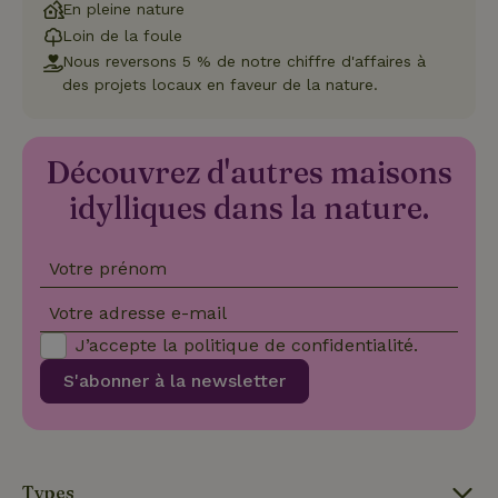
des utilisateurs et la gestion des comptes. Le site Web ne
En pleine nature
peut pas être utilisé correctement sans les cookies
Loin de la foule
strictement nécessaires.
Nous reversons 5 % de notre chiffre d'affaires à
Fournisseur
/
des projets locaux en faveur de la nature.
Nom
Expiration
Description
Domaine
CookieScriptConsent
CookieScript
4
Ce cookie e
.maisonnature.fr
semaines
utilisé par l
2 jours
service
Découvrez d'autres maisons
Cookie-
Script.com
idylliques dans la nature.
pour
mémoriser
les
préférence
de
Votre prénom
consenteme
des visiteur
Votre adresse e-mail
en matière 
cookies. Il e
J’accepte la
politique de confidentialité
.
nécessaire
que la
bannière de
S'abonner à la newsletter
cookies
Cookie-
Script.com
Politique de confidentialité de Google
fonctionne
correctemen
Types