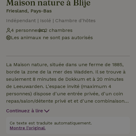
Maison nature à Blije
Friesland, Pays-Bas
Indépendant | Isolé | Chambre d'hôtes
4 personnes
2 chambres
Les animaux ne sont pas autorisés
La Maison nature, située dans une ferme de 1885,
borde la zone de la mer des Wadden. Il se trouve à
seulement 8 minutes de Dokkum et à 20 minutes
de Leeuwarden. L'espace invité (maximum 4
personnes) dispose d'une entrée privée, d'un coin
repas/salon/détente privé et et d'une combinaison
salle de bain/toilette privée. Le stationnement est
Continuez à lire
gratuit dans un parking privé. Le petit déjeuner est
compris dans le prix. Utile à savoir cependant, les
Ce texte est traduite automatiquement.
Montre l'original.
hôtes servent un petit déjeuner végétalien