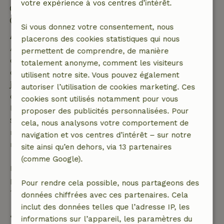
votre expérience à vos centres d’intérêt.
Arrivée: 16:00- 20:00
Départ: 09:00- 11:00
Si vous donnez votre consentement, nous
Annulation gratuite dans les 7 jours
placerons des cookies statistiques qui nous
Annulation gratuite dans les 7 jours suivant la
permettent de comprendre, de manière
confirmation de ta réservation, à condition que la
totalement anonyme, comment les visiteurs
demande de réservation ait été effectuée plus de 28
utilisent notre site. Vous pouvez également
jours avant la date de début. Pour les réservations
autoriser l’utilisation de cookies marketing. Ces
dont la date de début est dans les 28 jours,
cookies sont utilisés notamment pour vous
l'annulation gratuite s'applique dans les 24 heures.
proposer des publicités personnalisées. Pour
Si tu annules dans le délai indiqué, tu as droit à un
cela, nous analysons votre comportement de
remboursement intégral du montant de la
navigation et vos centres d’intérêt – sur notre
réservation.
site ainsi qu’en dehors, via 13 partenaires
(comme Google).
Passé ce délai, tu recevras un remboursement
partiel du coût du séjour et un remboursement à
Pour rendre cela possible, nous partageons des
100 % de l'acompte :
données chiffrées avec ces partenaires. Cela
inclut des données telles que l’adresse IP, les
• Jusqu'à 42 jours avant l'arrivée : remboursement
informations sur l’appareil, les paramètres du