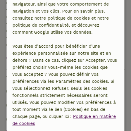
de 70 %
navigateur, ainsi que votre comportement de
• Entre 42 et 28 jours avant l'arrivée :
navigation et vos clics. Pour en savoir plus,
remboursement de 40 %
consultez notre politique de cookies et notre
• De 28 jours avant l'arrivée jusqu'au jour même :
politique de confidentialité, et découvrez
remboursement de 10 %
comment Google utilise vos données.
• Le jour de l'arrivée ou après : aucun
remboursement
Vous êtes d’accord pour bénéficier d’une
expérience personnalisée sur notre site et en
Voir tout
dehors ? Dans ce cas, cliquez sur Accepter. Vous
préférez choisir vous-même les cookies que
vous acceptez ? Vous pouvez définir vos
Durabilité
préférences via les Paramètres des cookies. Si
vous sélectionnez Refuser, seuls les cookies
Hors réseau ou alimenté par une énergie 100 %
fonctionnels strictement nécessaires seront
renouvelable
utilisés. Vous pouvez modifier vos préférences à
Les déchets alimentaires sont réduits au
tout moment via le lien (Cookies) en bas de
minimum
chaque page, ou cliquer ici :
Politique en matière
Inventaire durable
de cookies