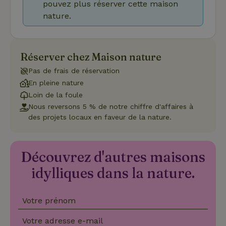
pouvez plus réserver cette maison
CookieScriptConsent
CookieScript
4
Ce cookie e
nature.
.maisonnature.fr
semaines
utilisé par l
2 jours
service
Cookie-
Script.com
pour
Réserver chez Maison nature
mémoriser
les
préférence
Pas de frais de réservation
de
En pleine nature
consenteme
des visiteur
Loin de la foule
en matière 
cookies. Il e
Nous reversons 5 % de notre chiffre d'affaires à
nécessaire
des projets locaux en faveur de la nature.
que la
bannière de
cookies
Cookie-
Script.com
Découvrez d'autres maisons
Politique de confidentialité de Google
fonctionne
correctemen
idylliques dans la nature.
Votre prénom
Nom
Fournisseur
/
Domaine
Expirat
Fournisseur
/
Votre adresse e-mail
Nom
Expiration
Description
_nhft_search-geo-json
www.maisonnature.fr
Sessi
Domaine