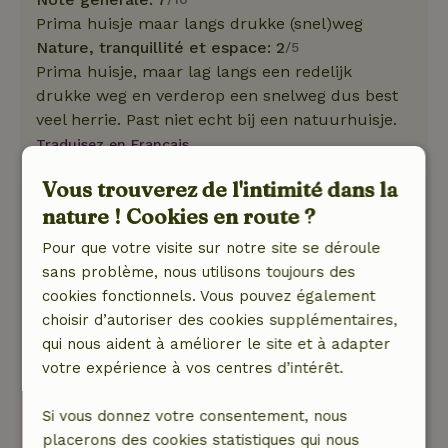
Prima huisje maar langs drukke (snel)weg
Nature, tranquillité et espace: 2
/5
Prima huisje, maar lag langs een redelijk
drukke weg en verderop een snelweg dus best
veel herrie. Past niet echt bij een natuurhuisje.
Traduisez en Français.
Vous trouverez de l'intimité dans la
Maurice
nature ! Cookies en route ?
10 août 2020
Pour que votre visite sur notre site se déroule
Note générale: 8
/10
sans problème, nous utilisons toujours des
Het huisje was op zich prima .Nou hadden wij
cookies fonctionnels. Vous pouvez également
een hittegolf week en stond het huisje heel de
choisir d’autoriser des cookies supplémentaires,
dag in de zon.Om het een beetje draaglijk te
qui nous aident à améliorer le site et à adapter
maken een ventilator gekocht .Ramen en
votre expérience à vos centres d’intérêt.
deuren op elkaar open gezet,maar er waren
geen horren.Dus veel last gehad van muggen.
Si vous donnez votre consentement, nous
Nature, tranquillité et espace: 4
/5
placerons des cookies statistiques qui nous