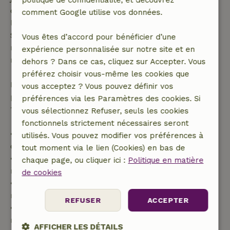
politique de confidentialité, et découvrez
dont la date de début est dans les 28 jours,
comment Google utilise vos données.
l'annulation gratuite s'applique dans les 24 heures.
Si tu annules dans le délai indiqué, tu as droit à un
Vous êtes d’accord pour bénéficier d’une
remboursement intégral du montant de la
expérience personnalisée sur notre site et en
réservation.
dehors ? Dans ce cas, cliquez sur Accepter. Vous
préférez choisir vous-même les cookies que
Passé ce délai, tu recevras un remboursement
vous acceptez ? Vous pouvez définir vos
partiel du coût du séjour et un remboursement à
préférences via les Paramètres des cookies. Si
100 % de l'acompte :
vous sélectionnez Refuser, seuls les cookies
fonctionnels strictement nécessaires seront
• Jusqu'à 42 jours avant l'arrivée : remboursement
utilisés. Vous pouvez modifier vos préférences à
de 70 %
tout moment via le lien (Cookies) en bas de
• Entre 42 et 28 jours avant l'arrivée :
chaque page, ou cliquer ici :
Politique en matière
remboursement de 40 %
de cookies
• De 28 jours avant l'arrivée jusqu'au jour même :
remboursement de 10 %
REFUSER
ACCEPTER
• Le jour de l'arrivée ou après : aucun
remboursement
AFFICHER LES DÉTAILS