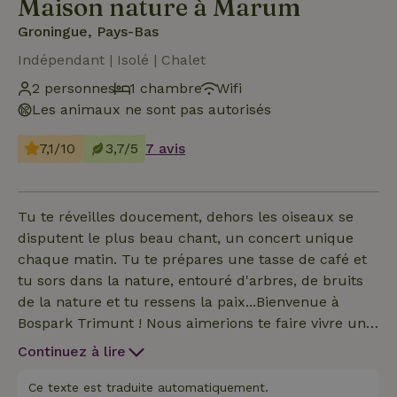
Maison nature à Marum
Groningue, Pays-Bas
Indépendant | Isolé | Chalet
2 personnes
1 chambre
Wifi
Les animaux ne sont pas autorisés
7,1/10
3,7/5
7 avis
Tu te réveilles doucement, dehors les oiseaux se
disputent le plus beau chant, un concert unique
chaque matin. Tu te prépares une tasse de café et
tu sors dans la nature, entouré d'arbres, de bruits
de la nature et tu ressens la paix...Bienvenue à
Bospark Trimunt ! Nous aimerions te faire vivre une
merveilleuse expérience de détente et de
Continuez à lire
tranquillité dans l'un de nos magnifiques chalets.La
Maison nature convient à 2 personnes et est située
Ce texte est traduite automatiquement.