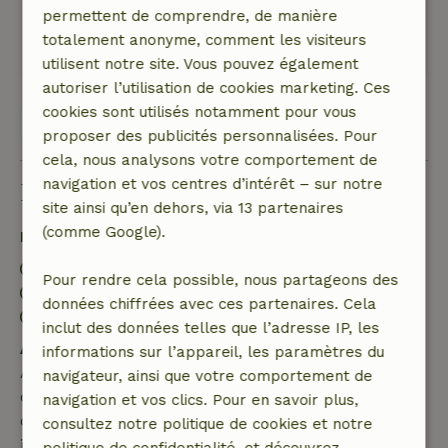
De natuur was prachtig mooie bos en
permettent de comprendre, de manière
wandelpaden direct achter het huisje
totalement anonyme, comment les visiteurs
Traduisez en Français.
utilisent notre site. Vous pouvez également
autoriser l’utilisation de cookies marketing. Ces
cookies sont utilisés notamment pour vous
Voir les 7 avis
proposer des publicités personnalisées. Pour
cela, nous analysons votre comportement de
navigation et vos centres d’intérêt – sur notre
Bon à savoir
site ainsi qu’en dehors, via 13 partenaires
(comme Google).
Détails du séjour
Arrivée: 15:00- 18:00
Pour rendre cela possible, nous partageons des
Départ: 10:00- 10:30
données chiffrées avec ces partenaires. Cela
Séjour sans contact possible
inclut des données telles que l’adresse IP, les
Annulation gratuite dans les 7 jours
informations sur l’appareil, les paramètres du
Annulation gratuite dans les 7 jours suivant la
navigateur, ainsi que votre comportement de
confirmation de ta réservation, à condition que la
navigation et vos clics. Pour en savoir plus,
demande de réservation ait été effectuée plus de 28
consultez notre politique de cookies et notre
jours avant la date de début. Pour les réservations