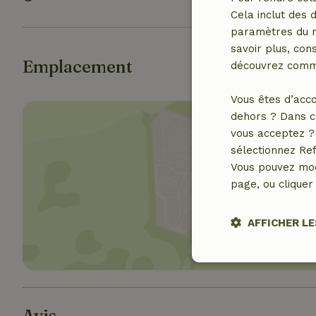
Cela inclut des 
paramètres du na
savoir plus, cons
Emplacement
découvrez comme
Vous êtes d’acco
dehors ? Dans c
vous acceptez ? 
sélectionnez Ref
Vous pouvez mod
page, ou cliquer 
Affich
AFFICHER LE
Stricteme
nécessair
Avis