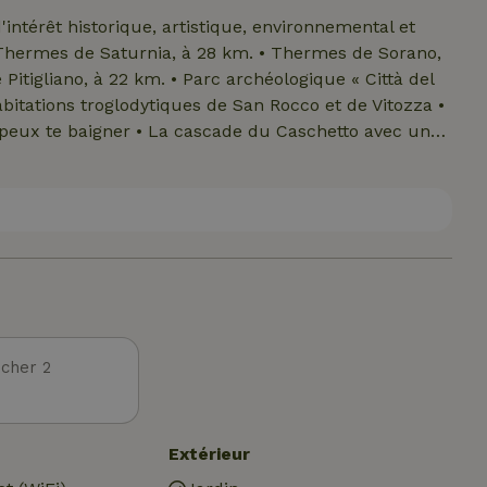
d'intérêt historique, artistique, environnemental et
 • Thermes de Saturnia, à 28 km. • Thermes de Sorano,
 Pitigliano, à 22 km. • Parc archéologique « Città del
habitations troglodytiques de San Rocco et de Vitozza •
peux te baigner • La cascade du Caschetto avec un
vière Olpeta • Ermitage et retraite de Poggio Conte •
de Mezzano • Le centre équestre Belvedere, activités
environnemental et historico-architectural • Mont
ia, plage de la Feniglia • Parc de l’Uccellina • Punta
sciano dei Bagni • Thermes de San Filippo • Thermes
• Lac de Bolsena • Orvieto
cher 2
Extérieur