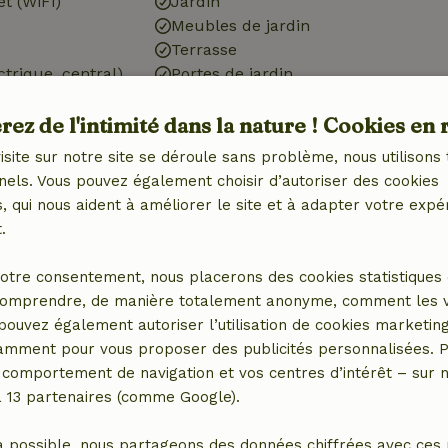
et (WiFi)
Jardin
Meubles de jardin
Terrasse
ctrique, central)
Portes de jardin
ez de l'intimité dans la nature ! Cookies en 
isite sur notre site se déroule sans problème, nous utilisons 
nels. Vous pouvez également choisir d’autoriser des cookies
Cuisine
 qui nous aident à améliorer le site et à adapter votre expé
.
Cuisine
Lave-vaisselle
otre consentement, nous placerons des cookies statistiques 
Réfrigérateur avec
omprendre, de manière totalement anonyme, comment les vis
compartiment congélateur
 pouvez également autoriser l’utilisation de cookies marketin
Four
tamment pour vous proposer des publicités personnalisées. P
comportement de navigation et vos centres d’intérêt – sur no
a 13 partenaires (comme Google).
r
a possible, nous partageons des données chiffrées avec ces 