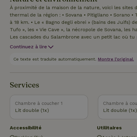
À proximité de la maison de la nature, voici les sites 
thermal de la région : • Sovana • Pitigliano • Sorano
à 18 km. • Le « Bagno degli ebrei » (bains des Juifs) de
Tufo », les « Vie Cave », la nécropole de Sovana, les 
Les cascades du Salambrone avec un petit lac où tu 
petit lac où tu peux te baigner • Les cascades de la ri
Continuez à lire
La rivière Fiora avec des zones de baignade • Le lac 
équestres, à 20 km – 1 jour Lieux d’intérêt thermal, 
Ce texte est traduite automatiquement.
Montre l'original.
Argentario : Porto Ercole, Porto Santo Stefano, Ansedon
Ala • Mont Labro • Mont Amiata • Thermes de San Ca
de Vulci • Thermes des Papes (Viterbe) • Île du Giglio 
Services
Chambre à coucher 1
Chambre à cou
Lit double (1x)
Lit double (1x)
Accessibilité
Utilitaires