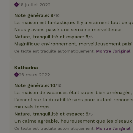
_nhft_translation
16 juillet 2022
test_cookie
Go
Note générale: 9
/10
.do
La maison est fantastique. Il y a vraiment tout ce q
_nhft_privacy-pol
_ga_JRK1QL37RY
Nous y avons passé une semaine merveilleuse.
IDE
Go
.do
Nature, tranquillité et espace: 5
/5
_nhftconstraint_p
Magnifique environnement, merveilleusement paisibl
policy
Ce texte est traduite automatiquement.
Montre l'original.
_nhft_new-calend
Katharina
26 mars 2022
_nhftconstraint_
onboarding
Note générale: 10
/10
La maison de vacances était super bien aménagée, a
_nhftconstraint_t
l'accent sur la durabilité sans pour autant renonce
search
mauvais temps.
Nature, tranquillité et espace: 5
_cfuvid
/5
Un calme agréable, heureusement que les oiseaux g
Ce texte est traduite automatiquement.
Montre l'original.