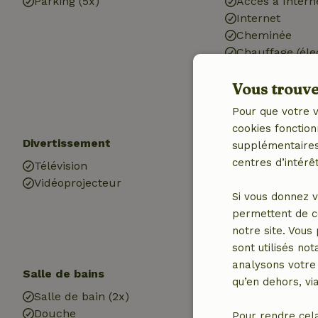
Parking (5x)
Accès à Intern
Internet
Cheminée
Chauffage (éle
Eau potable
Vous trouver
Eau chaude
Electricité
Pour que votre v
cookies fonction
Divertissement
Les enfants
supplémentaires,
centres d’intérêt
Télévision
Plaine de jeux
Vidéoprojecteur
Si vous donnez v
permettent de c
notre site. Vous
sont utilisés no
analysons votre 
Salle de bains
Blanchisserie
qu’en dehors, vi
Salle de bain (2x)
Machine à lave
Douche
Pour rendre cel