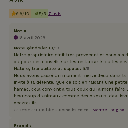
9,9/10
5/5
7 avis
Natio
Les cookies stricte
18 avril 2026
utilisateurs et la 
nécessaires.
Note générale: 10
/10
Notre propriétaire était très prévenant et nous a a
Nom
ou pour des conseils sur les restaurants ou les env
CookieScriptCons
Nature, tranquillité et espace: 5
/5
Nous avons passé un moment merveilleux dans la ma
invite à la détente. Que ce soit en faisant une pet
hamac, cela convient à tous ceux qui aiment faire
beaucoup d'animaux comme des oiseaux, des lièvre
chevreuils.
Nom
Nom
Fou
Ce texte est traduite automatiquement.
Montre l'original.
Nom
_nhft_search-geo
Do
_ga
_gcl_au
Go
.ma
Francis