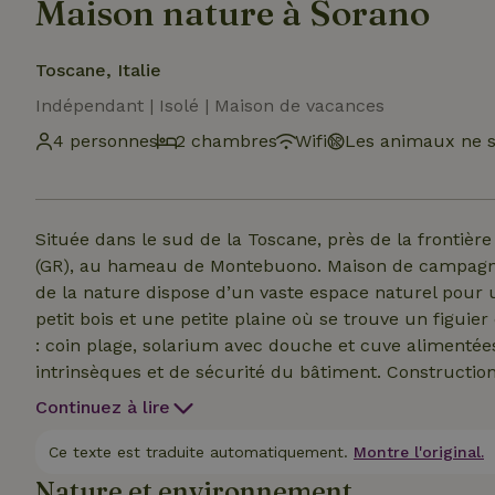
Maison nature à Sorano
Toscane, Italie
Indépendant | Isolé | Maison de vacances
4 personnes
2 chambres
Wifi
Les animaux ne s
Située dans le sud de la Toscane, près de la fronti
(GR), au hameau de Montebuono. Maison de campagn
de la nature dispose d’un vaste espace naturel pour 
petit bois et une petite plaine où se trouve un figuie
: coin plage, solarium avec douche et cuve alimentée
intrinsèques et de sécurité du bâtiment. Construction
Façades en pierre locale. Rénovation selon les norme
Continuez à lire
des coups de foudre. Installation électrique conform
Climatisation en été, présente et désactivable. Pas de
Ce texte est traduite automatiquement.
Montre l'original.
de bois sur châssis et chambre à air.
Nature et environnement