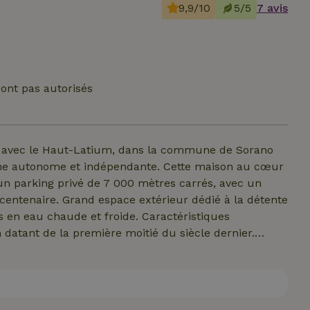
9,9/10
5/5
7 avis
ont pas autorisés
ère avec le Haut-Latium, dans la commune de Sorano
e autonome et indépendante. Cette maison au cœur
un parking privé de 7 000 mètres carrés, avec un
r centenaire. Grand espace extérieur dédié à la détente
s en eau chaude et froide. Caractéristiques
 datant de la première moitié du siècle dernier.
s antisismiques. Cage de Faraday pour te protéger
e aux normes, équipée d’une mise à la terre.
 gaz naturel, de fioul ni de GPL. Plancher en planches