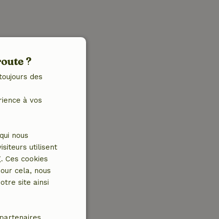
route ?
toujours des
rience à vos
qui nous
iteurs utilisent
g. Ces cookies
our cela, nous
tre site ainsi
partenaires.