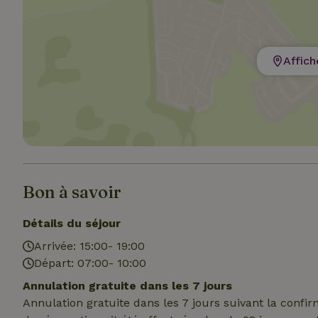
Affich
Les cookies stricte
utilisateurs et la 
nécessaires.
Nom
CookieScriptCons
Bon à savoir
Détails du séjour
Arrivée: 15:00- 19:00
Nom
Départ: 07:00- 10:00
Nom
Fou
Nom
_nhft_search-geo
Do
Annulation gratuite dans les 7 jours
_ga
_gcl_au
Go
Annulation gratuite dans les 7 jours suivant la confi
.ma