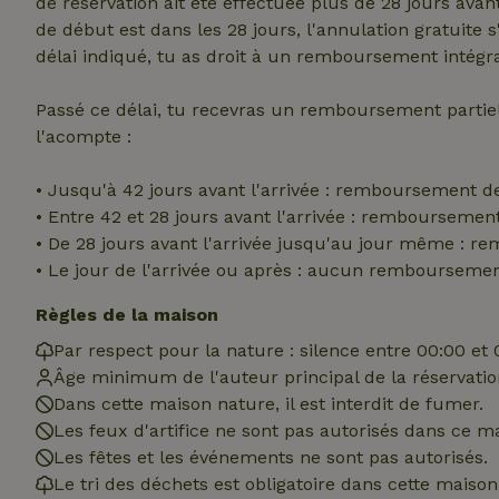
de réservation ait été effectuée plus de 28 jours avan
_nhft_translation
de début est dans les 28 jours, l'annulation gratuite 
test_cookie
Go
délai indiqué, tu as droit à un remboursement intégra
.do
_nhft_privacy-pol
_ga_JRK1QL37RY
Passé ce délai, tu recevras un remboursement parti
IDE
Go
.do
l'acompte :
_nhftconstraint_p
policy
• Jusqu'à 42 jours avant l'arrivée : remboursement d
• Entre 42 et 28 jours avant l'arrivée : rembourseme
_nhft_new-calend
• De 28 jours avant l'arrivée jusqu'au jour même : 
• Le jour de l'arrivée ou après : aucun rembourseme
_nhftconstraint_
Règles de la maison
onboarding
Par respect pour la nature : silence entre 00:00 et 
_nhftconstraint_t
Âge minimum de l'auteur principal de la réservation
search
Dans cette maison nature, il est interdit de fumer.
_cfuvid
Les feux d'artifice ne sont pas autorisés dans ce m
Les fêtes et les événements ne sont pas autorisés.
Le tri des déchets est obligatoire dans cette maison