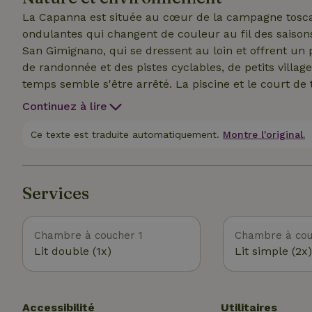
La Capanna est située au cœur de la campagne toscane
ondulantes qui changent de couleur au fil des saisons
San Gimignano, qui se dressent au loin et offrent un
de randonnée et des pistes cyclables, de petits villa
temps semble s'être arrêté. La piscine et le court de
complètent un séjour de détente et de bien-être. C'est
Continuez à lire
lumière change toutes les heures et où la campagne 
Ce texte est traduite automatiquement.
Montre l'original.
Services
Chambre à coucher 1
Chambre à cou
Lit double (1x)
Lit simple (2x)
Accessibilité
Utilitaires