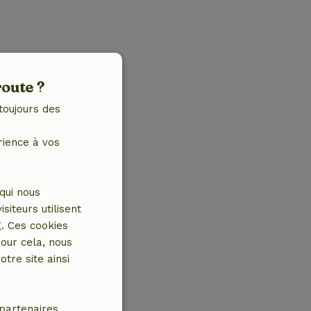
route ?
toujours des
rience à vos
qui nous
iteurs utilisent
g. Ces cookies
our cela, nous
tre site ainsi
partenaires.