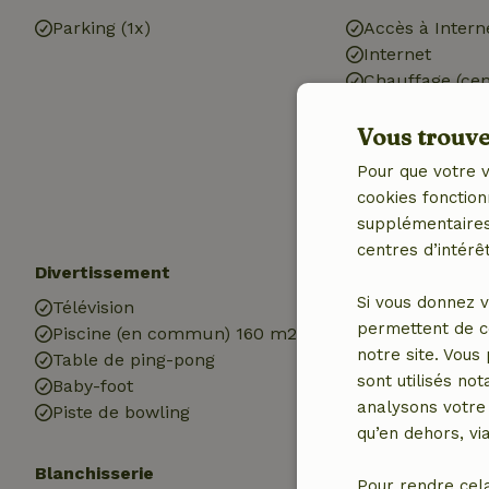
Parking (1x)
Accès à Intern
Internet
Chauffage (cen
Chauffage (éle
Vous trouver
Eau potable
Eau chaude
Pour que votre v
Electricité
cookies fonction
supplémentaires,
centres d’intérêt
Divertissement
Les enfants
Si vous donnez v
Télévision
Lit pour enfant
permettent de c
Piscine (en commun) 160 m2
Chaise haute b
notre site. Vous
Table de ping-pong
Équipements d
sont utilisés no
Baby-foot
Plaine de jeux
analysons votre 
Piste de bowling
qu’en dehors, vi
Blanchisserie
Pour rendre cel