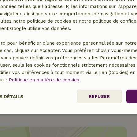
données telles que l’adresse IP, les informations sur l’apparei
vigateur, ainsi que votre comportement de navigation et vos
ultez notre politique de cookies et notre politique de confiden
nt Google utilise vos données.
rd pour bénéficier d’une expérience personnalisée sur notre 
15,00 €
e cas, cliquez sur Accepter. Vous préférez choisir vous-même
ervation
Vous pouvez définir vos préférences via les Paramètres des 
5,00 €
user, seuls les cookies fonctionnels strictement nécessaires s
ifier vos préférences à tout moment via le lien (Cookies) e
5,00 €
ici :
Politique en matière de cookies
S DÉTAILS
REFUSER
nt
Performance
Ciblage
Fo
es