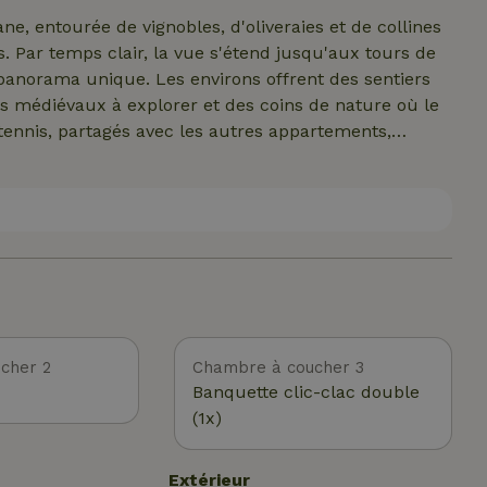
, entourée de vignobles, d'oliveraies et de collines
. Par temps clair, la vue s'étend jusqu'aux tours de
 panorama unique. Les environs offrent des sentiers
ges médiévaux à explorer et des coins de nature où le
 tennis, partagés avec les autres appartements,
 un endroit où le silence a de la valeur, où la
toscane se révèle dans toute son harmonie.
cher 2
Chambre à coucher 3
Banquette clic-clac double
(1x)
Extérieur