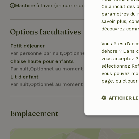
Machine à laver (en commun)
Cela inclut des 
paramètres du na
savoir plus, cons
découvrez comme
Options facultatives
Vous êtes d’acco
Petit déjeuner
dehors ? Dans c
Par personne par nuit,Optionnel au moment de la rés
vous acceptez ? 
Chaise haute pour enfants
sélectionnez Ref
Par nuit,Optionnel au moment de la réservation
Vous pouvez mod
Lit d'enfant
page, ou cliquer 
Par nuit,Optionnel au moment de la réservation
AFFICHER LE
Emplacement
Stricteme
nécessair