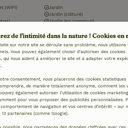
et (WiFi)
Jardin
Jardin (clôturé)
tral)
Jardin (en commun)
ctrique)
Barbecue
ez de l'intimité dans la nature ! Cookies en 
Meubles de jardin
Terrasse (en commun)
isite sur notre site se déroule sans problème, nous utilisons 
Terrasse (couverte)
nels. Vous pouvez également choisir d’autoriser des cookies
Portes de jardin
 qui nous aident à améliorer le site et à adapter votre expé
.
Cuisine
otre consentement, nous placerons des cookies statistiques 
 (5x)
Cuisine
omprendre, de manière totalement anonyme, comment les vis
ébé (5x)
Lave-vaisselle
 pouvez également autoriser l’utilisation de cookies marketin
e jeux
Réfrigérateur avec
tamment pour vous proposer des publicités personnalisées. P
compartiment congélateur
comportement de navigation et vos centres d’intérêt – sur no
Four
a 13 partenaires (comme Google).
a possible, nous partageons des données chiffrées avec ces 