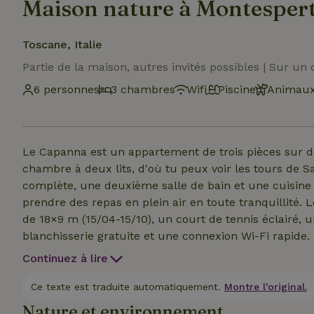
Maison nature à Montespert
Toscane, Italie
Partie de la maison, autres invités possibles | Sur un 
6 personnes
3 chambres
Wifi
Piscine
Animaux
Le Capanna est un appartement de trois pièces sur 
chambre à deux lits, d'où tu peux voir les tours de 
complète, une deuxième salle de bain et une cuisine
prendre des repas en plein air en toute tranquillité
de 18×9 m (15/04-15/10), un court de tennis éclairé, 
blanchisserie gratuite et une connexion Wi-Fi rapide.
réservation. Taxe de séjour 2 €/nuit. Chauffage 4,50 
Continuez à lire
Ce texte est traduite automatiquement.
Montre l'original.
Nature et environnement