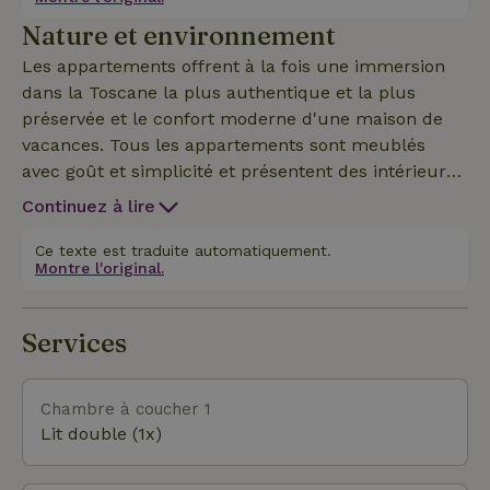
blanchisserie gratuite et Wi-Fi à haut débit. Service
Nature et environnement
de rafraîchissement disponible sur accord
préalable. Frais 2 €/nuit. Chauffage 4,50 €/m³.
Les appartements offrent à la fois une immersion
dans la Toscane la plus authentique et la plus
préservée et le confort moderne d'une maison de
vacances. Tous les appartements sont meublés
avec goût et simplicité et présentent des intérieurs
chaleureux, de style rustique, ainsi qu'un espace
Continuez à lire
extérieur où tu pourras dîner al fresco, partager
des moments de convivialité et te détendre dans le
Ce texte est traduite automatiquement.
Montre l'original.
calme du soir des couchers de soleil inoubliables.
Nous prendrons le plus grand soin à te
recommander l'appartement le mieux adapté à tes
Services
besoins, afin que tu puisses vivre l'expérience qui
correspond à tes attentes.
Chambre à coucher 1
Lit double (1x)