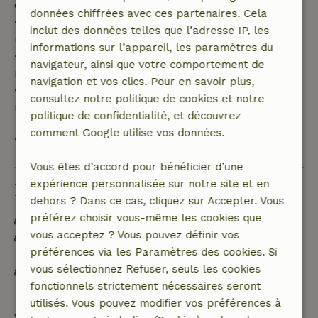
de 70 %
données chiffrées avec ces partenaires. Cela
• Entre 42 et 28 jours avant l'arrivée :
inclut des données telles que l’adresse IP, les
remboursement de 40 %
informations sur l’appareil, les paramètres du
• De 28 jours avant l'arrivée jusqu'au jour même :
navigateur, ainsi que votre comportement de
remboursement de 10 %
navigation et vos clics. Pour en savoir plus,
• Le jour de l'arrivée ou après : aucun
consultez notre politique de cookies et notre
remboursement
politique de confidentialité, et découvrez
comment Google utilise vos données.
Voir tout
Vous êtes d’accord pour bénéficier d’une
expérience personnalisée sur notre site et en
Durabilité
dehors ? Dans ce cas, cliquez sur Accepter. Vous
préférez choisir vous-même les cookies que
Étiquette énergétique : Exclus
vous acceptez ? Vous pouvez définir vos
Les déchets alimentaires sont réduits au
préférences via les Paramètres des cookies. Si
minimum
vous sélectionnez Refuser, seuls les cookies
Trier les déchets (verre, papier, plastique, déchets
fonctionnels strictement nécessaires seront
alimentaires/organiques)
utilisés. Vous pouvez modifier vos préférences à
Voir tout