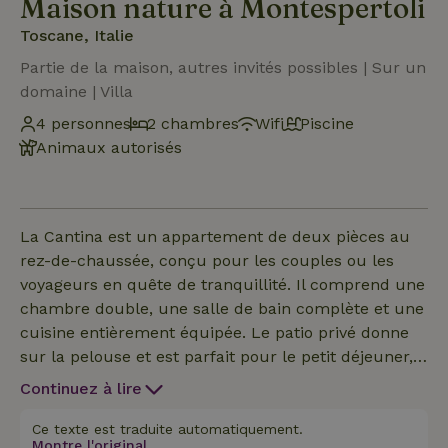
Maison nature à Montespertoli
Toscane, Italie
Partie de la maison, autres invités possibles | Sur un
domaine | Villa
4 personnes
2 chambres
Wifi
Piscine
Animaux autorisés
La Cantina est un appartement de deux pièces au
rez-de-chaussée, conçu pour les couples ou les
voyageurs en quête de tranquillité. Il comprend une
chambre double, une salle de bain complète et une
cuisine entièrement équipée. Le patio privé donne
sur la pelouse et est parfait pour le petit déjeuner,
les apéritifs ou les repas en plein air. Installations
Continuez à lire
communes : piscine de 18×9 m (15/04-15/10), court
de tennis, aire de jeux, parking couvert,
Ce texte est traduite automatiquement.
Montre l'original.