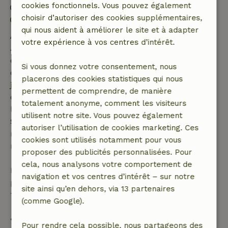
cookies fonctionnels. Vous pouvez également
Arrivée: 15:00- 19:00
choisir d’autoriser des cookies supplémentaires,
Départ: 07:00- 10:00
qui nous aident à améliorer le site et à adapter
Annulation gratuite dans les 7 jours
votre expérience à vos centres d’intérêt.
Annulation gratuite dans les 7 jours suivant la
confirmation de ta réservation, à condition que la
Si vous donnez votre consentement, nous
demande de réservation ait été effectuée plus de 28
placerons des cookies statistiques qui nous
jours avant la date de début. Pour les réservations
permettent de comprendre, de manière
dont la date de début est dans les 28 jours,
totalement anonyme, comment les visiteurs
l'annulation gratuite s'applique dans les 24 heures.
utilisent notre site. Vous pouvez également
Si tu annules dans le délai indiqué, tu as droit à un
autoriser l’utilisation de cookies marketing. Ces
remboursement intégral du montant de la
cookies sont utilisés notamment pour vous
réservation.
proposer des publicités personnalisées. Pour
cela, nous analysons votre comportement de
Passé ce délai, tu recevras un remboursement
navigation et vos centres d’intérêt – sur notre
partiel du coût du séjour et un remboursement à
site ainsi qu’en dehors, via 13 partenaires
100 % de l'acompte :
(comme Google).
• Jusqu'à 42 jours avant l'arrivée : remboursement
Pour rendre cela possible, nous partageons des