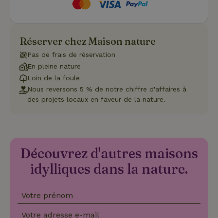
Fonctionnalité
Les cookies strictement nécessaires habilitent des
fonctionnalités de base du site Web telles que la connexion
Réserver chez Maison nature
des utilisateurs et la gestion des comptes. Le site Web ne
peut pas être utilisé correctement sans les cookies
Pas de frais de réservation
strictement nécessaires.
En pleine nature
Fournisseur
/
Nom
Expiration
Description
Loin de la foule
Domaine
Nous reversons 5 % de notre chiffre d'affaires à
CookieScriptConsent
CookieScript
4
Ce cookie e
.maisonnature.fr
semaines
utilisé par l
des projets locaux en faveur de la nature.
2 jours
service
Cookie-
Script.com
pour
mémoriser
les
préférence
Découvrez d'autres maisons
de
consenteme
idylliques dans la nature.
des visiteur
en matière 
cookies. Il e
nécessaire
que la
Votre prénom
bannière de
cookies
Votre adresse e-mail
Cookie-