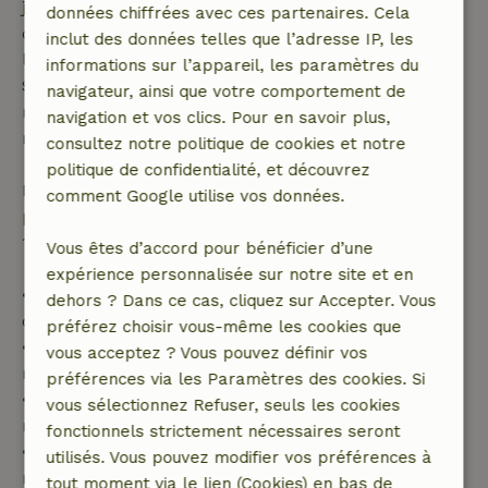
jours avant la date de début. Pour les réservations
données chiffrées avec ces partenaires. Cela
dont la date de début est dans les 28 jours,
inclut des données telles que l’adresse IP, les
l'annulation gratuite s'applique dans les 24 heures.
informations sur l’appareil, les paramètres du
Si tu annules dans le délai indiqué, tu as droit à un
navigateur, ainsi que votre comportement de
remboursement intégral du montant de la
navigation et vos clics. Pour en savoir plus,
réservation.
consultez notre politique de cookies et notre
politique de confidentialité, et découvrez
Passé ce délai, tu recevras un remboursement
comment Google utilise vos données.
partiel du coût du séjour et un remboursement à
100 % de l'acompte :
Vous êtes d’accord pour bénéficier d’une
expérience personnalisée sur notre site et en
• Jusqu'à 42 jours avant l'arrivée : remboursement
dehors ? Dans ce cas, cliquez sur Accepter. Vous
de 70 %
préférez choisir vous-même les cookies que
• Entre 42 et 28 jours avant l'arrivée :
vous acceptez ? Vous pouvez définir vos
remboursement de 40 %
préférences via les Paramètres des cookies. Si
• De 28 jours avant l'arrivée jusqu'au jour même :
vous sélectionnez Refuser, seuls les cookies
remboursement de 10 %
fonctionnels strictement nécessaires seront
• Le jour de l'arrivée ou après : aucun
utilisés. Vous pouvez modifier vos préférences à
remboursement
tout moment via le lien (Cookies) en bas de