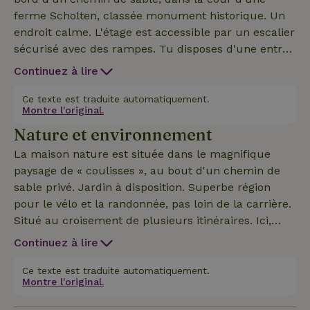
ferme Scholten, classée monument historique. Un
endroit calme. L'étage est accessible par un escalier
sécurisé avec des rampes. Tu disposes d'une entrée
privée, d'une terrasse et d'une pelouse. Il y a le Wi-
Continuez à lire
Fi, la télévision (fibre optique), le chauffage central,
un lave-vaisselle, une cuisine entièrement équipée,
Ce texte est traduite automatiquement.
Montre l'original.
avec notamment une machine Nespresso et une
Nature et environnement
cafetière, un micro-ondes et un petit four. Salle de
bain. Peut accueillir 2 personnes. Le linge de
La maison nature est située dans le magnifique
cuisine, de lit et de toilette est fourni. Il y a 2 vélos à
paysage de « coulisses », au bout d'un chemin de
disposition. Merci de ne pas fumer.
sable privé. Jardin à disposition. Superbe région
pour le vélo et la randonnée, pas loin de la carrière.
Situé au croisement de plusieurs itinéraires. Ici,
c'est encore calme et la nuit, il fait noir. Des
Continuez à lire
chevreuils paissent près de la maison et la nuit, on
entend le hululement des chouettes. À environ 6
Ce texte est traduite automatiquement.
Montre l'original.
kilomètres du village de Winterswijk.