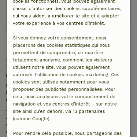
cookies fonctionnels. Vous pouvez également
un peu sombre.
choisir d’autoriser des cookies supplémentaires,
Ce texte est traduite automatiquement.
qui nous aident à améliorer le site et à adapter
Montre l'original.
votre expérience à vos centres d’intérêt.
Si vous donnez votre consentement, nous
Voir les 169 avis
placerons des cookies statistiques qui nous
permettent de comprendre, de manière
totalement anonyme, comment les visiteurs
Bon à savoir
utilisent notre site. Vous pouvez également
autoriser l’utilisation de cookies marketing. Ces
Détails du séjour
cookies sont utilisés notamment pour vous
Arrivée: 15:00- 20:00
proposer des publicités personnalisées. Pour
Départ: 07:00- 11:00
cela, nous analysons votre comportement de
Séjour sans contact possible
navigation et vos centres d’intérêt – sur notre
Annulation gratuite dans les 7 jours
site ainsi qu’en dehors, via 13 partenaires
Annulation gratuite dans les 7 jours suivant la
(comme Google).
confirmation de ta réservation, à condition que la
demande de réservation ait été effectuée plus de 28
Pour rendre cela possible, nous partageons des