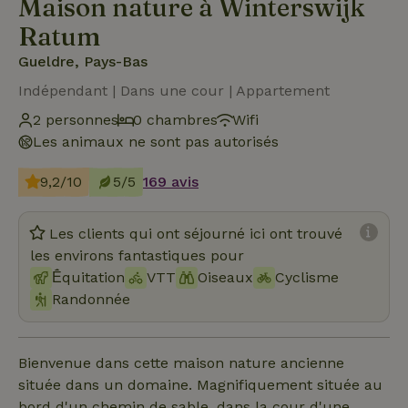
Maison nature à Winterswijk
Ratum
Gueldre, Pays-Bas
Indépendant | Dans une cour | Appartement
2 personnes
0 chambres
Wifi
Les animaux ne sont pas autorisés
9,2/10
5/5
169 avis
Les clients qui ont séjourné ici ont trouvé
les environs fantastiques pour
Ḗquitation
VTT
Oiseaux
Cyclisme
Randonnée
Bienvenue dans cette maison nature ancienne
située dans un domaine. Magnifiquement située au
bord d'un chemin de sable, dans la cour d'une