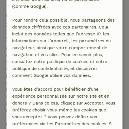
Bon à savoir
(comme Google).
Détails du séjour
Pour rendre cela possible, nous partageons des
Arrivée: 15:00- 22:00
données chiffrées avec ces partenaires. Cela
Départ: 07:00- 11:00
inclut des données telles que l’adresse IP, les
Séjour sans contact possible
informations sur l’appareil, les paramètres du
Annulation gratuite dans les 7 jours
navigateur, ainsi que votre comportement de
Annulation gratuite dans les 7 jours suivant la
navigation et vos clics. Pour en savoir plus,
confirmation de ta réservation, à condition que la
consultez notre politique de cookies et notre
demande de réservation ait été effectuée plus de 28
politique de confidentialité, et découvrez
jours avant la date de début. Pour les réservations
comment Google utilise vos données.
dont la date de début est dans les 28 jours,
l'annulation gratuite s'applique dans les 24 heures.
Vous êtes d’accord pour bénéficier d’une
Si tu annules dans le délai indiqué, tu as droit à un
expérience personnalisée sur notre site et en
remboursement intégral du montant de la
dehors ? Dans ce cas, cliquez sur Accepter. Vous
réservation.
préférez choisir vous-même les cookies que
vous acceptez ? Vous pouvez définir vos
Passé ce délai, tu recevras un remboursement
préférences via les Paramètres des cookies. Si