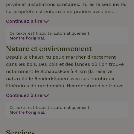
privée et installations sanitaires. Tu es le seul invité.
La propriété est entourée de prairies avec des
vaches et des chevaux qui veillent sur la tranquillité
Continuez à lire
de cet endroit particulier. Directement devant le
chalet nature coule un beau petit spren avec un
Ce texte est traduite automatiquement.
Montre l'original.
petit pont qui donne à l'ensemble une image de
Nature et environnement
conte de fées.
Depuis le chalet, tu peux marcher directement
dans les bois. Des bois et des landes où l'on trouve
notamment le Schaapskooi à 4 km (la réserve
naturelle le Renderklippen avec ses nombreux
itinéraires de randonnée). Heerderstrand se trouve
également à 15 minutes de marche. Le long de la
Continuez à lire
rivière IJssel, tu pourras t'amuser et prendre un
ferry pour visiter Olst et Wijhe. À proximité, tu peux
Ce texte est traduite automatiquement.
Montre l'original.
visiter des villes hanséatiques telles que Zwolle,
Kampen, Deventer, Hattem et Zutphen.
Services