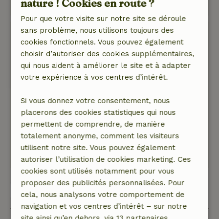
nature ! Cookies en route ?
Montre l'original.
Pour que votre visite sur notre site se déroule
sans problème, nous utilisons toujours des
Marco
cookies fonctionnels. Vous pouvez également
25 décembre 2025
choisir d’autoriser des cookies supplémentaires,
Note générale: 9
/10
qui nous aident à améliorer le site et à adapter
Voir ci-dessus :-)
votre expérience à vos centres d’intérêt.
Nature, tranquillité et espace: 5
/5
Chalet divisé très confortable et douillet, bien
Si vous donnez votre consentement, nous
dormi et réveillé bien reposé, hôtesse
placerons des cookies statistiques qui nous
sympathique et nous reviendrons certainement
permettent de comprendre, de manière
dans ce B&amp;B.
totalement anonyme, comment les visiteurs
Ce texte est traduite automatiquement.
utilisent notre site. Vous pouvez également
Montre l'original.
autoriser l’utilisation de cookies marketing. Ces
cookies sont utilisés notamment pour vous
proposer des publicités personnalisées. Pour
Voir les 62 avis
cela, nous analysons votre comportement de
navigation et vos centres d’intérêt – sur notre
site ainsi qu’en dehors, via 13 partenaires