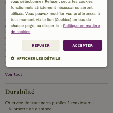
partiel du coût du séjour et un remboursement à
vous sélectionnez Refuser, seuls les cookies
100 % de l'acompte :
fonctionnels strictement nécessaires seront
utilisés. Vous pouvez modifier vos préférences à
• Jusqu'à 42 jours avant l'arrivée : remboursement
tout moment via le lien (Cookies) en bas de
de 70 %
chaque page, ou cliquer ici :
Politique en matière
• Entre 42 et 28 jours avant l'arrivée :
de cookies
remboursement de 40 %
• De 28 jours avant l'arrivée jusqu'au jour même :
REFUSER
ACCEPTER
remboursement de 10 %
• Le jour de l'arrivée ou après : aucun
AFFICHER LES DÉTAILS
remboursement
Strictement
Performance
Ciblage
nécessaires
Voir tout
Durabilité
Fonctionnalité
Service de transports publics à maximum 1
kilomètre de distance