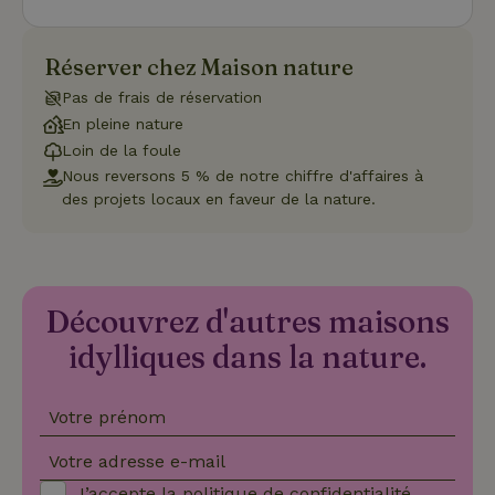
nécessaire
que la
bannière de
cookies
Réserver chez Maison nature
Cookie-
Script.com
Pas de frais de réservation
Politique de confidentialité de Google
fonctionne
correctemen
En pleine nature
Loin de la foule
Nous reversons 5 % de notre chiffre d'affaires à
des projets locaux en faveur de la nature.
Nom
Fournisseur
/
Domaine
Expirat
Fournisseur
/
Nom
Expiration
Description
_nhft_search-geo-json
www.maisonnature.fr
Sessi
Domaine
Fournisseur
/
Nom
Expiration
Description
_ga
Google LLC
1 an 1
Ce nom de
Domaine
.maisonnature.fr
mois
cookie est
Découvrez d'autres maisons
associé à
_gcl_au
Google LLC
3 mois
Ce cookie
Google
.maisonnature.fr
est défini
idylliques dans la nature.
Universal
par
Analytics -
Doubleclick
qui est une
et fournit
mise à jour
des
Votre prénom
importante
informations
du service
sur la
d'analyse le
manière
_nhft_translations
www.maisonnature.fr
Sessi
Votre adresse e-mail
plus
dont
couramment
l'utilisateur
J’accepte la
politique de confidentialité
.
utilisé de