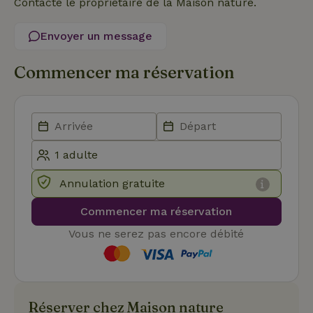
Contacte le propriétaire de la Maison nature.
en matière 
cookies. Il e
nécessaire
Envoyer un message
que la
bannière de
cookies
Commencer ma réservation
Cookie-
Script.com
Politique de confidentialité de Google
fonctionne
correctemen
Nom
Fournisseur
/
Domaine
Expirat
Fournisseur
/
Nom
Expiration
Description
Annulation gratuite
_nhft_search-geo-json
www.maisonnature.fr
Sessi
Domaine
Fournisseur
/
Nom
Expiration
Description
_ga
Google LLC
1 an 1
Ce nom de
Domaine
Commencer ma réservation
.maisonnature.fr
mois
cookie est
associé à
_gcl_au
Google LLC
3 mois
Ce cookie
Vous ne serez pas encore débité
Google
.maisonnature.fr
est défini
Universal
par
Analytics -
Doubleclick
qui est une
et fournit
mise à jour
des
importante
informations
du service
sur la
d'analyse le
Réserver chez Maison nature
manière
_nhft_translations
www.maisonnature.fr
Sessi
plus