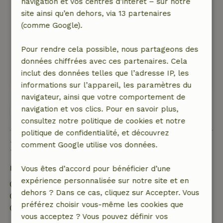
navigation et vos centres d’intérêt – sur notre
bruit de la rue. Si tu viens avec un chien, tu
site ainsi qu’en dehors, via 13 partenaires
peux sortir pour te promener. Le Drents Friese
(comme Google).
Wold est à 15 min en voiture et tu peux y faire
de belles promenades. C'est aussi très
Pour rendre cela possible, nous partageons des
recommandé en hiver.
données chiffrées avec ces partenaires. Cela
Ce texte est traduite automatiquement.
inclut des données telles que l’adresse IP, les
Montre l'original.
informations sur l’appareil, les paramètres du
navigateur, ainsi que votre comportement de
navigation et vos clics. Pour en savoir plus,
Voir les 35 avis
consultez notre politique de cookies et notre
politique de confidentialité, et découvrez
Bon à savoir
comment Google utilise vos données.
Détails du séjour
Vous êtes d’accord pour bénéficier d’une
expérience personnalisée sur notre site et en
Arrivée: 16:00- 22:00
dehors ? Dans ce cas, cliquez sur Accepter. Vous
Départ: 08:00- 11:00
préférez choisir vous-même les cookies que
Séjour sans contact possible
vous acceptez ? Vous pouvez définir vos