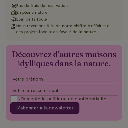
dont
couramment
l'utilisateur
Pas de frais de réservation
utilisé de
final utilise
Google. Ce
En pleine nature
le site Web
cookie est
et sur toute
Loin de la foule
utilisé pour
publicité
distinguer les
que
Nous reversons 5 % de notre chiffre d'affaires à
utilisateurs
l'utilisateur
des projets locaux en faveur de la nature.
uniques en
final a pu
attribuant un
voir avant
numéro
de visiter
généré
ledit site
aléatoirement
Web.
_nhft_privacy-policy
www.maisonnature.fr
Sessi
Découvrez d'autres maisons
comme
identifiant
test_cookie
Google LLC
15
Ce cookie
client. Il est
idylliques dans la nature.
.doubleclick.net
minutes
est défini
inclus dans
par
chaque
DoubleClick
demande de
(qui
page d'un site
appartient à
Votre prénom
et utilisé pour
Google)
_nhftconstraint_privacy-
www.maisonnature.fr
Sessi
calculer les
pour
policy
données de
déterminer
Votre adresse e-mail
visiteur, de
si le
session et de
navigateur
J’accepte la
politique de confidentialité
.
campagne
du visiteur
pour les
du site Web
S'abonner à la newsletter
rapports
prend en
d'analyse du
charge les
_nhft_new-calendar
www.maisonnature.fr
site.
Sessi
cookies.
_ga_JRK1QL37RY
.maisonnature.fr
1 an 1
Ce cookie est
IDE
Google LLC
1 an
Ce cookie
mois
utilisé par