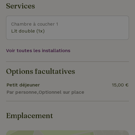
cette maison nature. Les dolmens de Drenthe ne
Services
sont pas loin non plus, tout comme les « Colonies
de Bienfaisance », classées au patrimoine culturel
mondial de l’Unesco. Pour la randonnée et le vélo,
Chambre à coucher 1
les possibilités sont pratiquement illimitées : un
Lit double (1x)
véritable eldorado pour les amateurs de nature, de
calme et d’histoire culturelle.
Voir toutes les installations
Options facultatives
Petit déjeuner
15,00 €
Par personne,Optionnel sur place
Emplacement