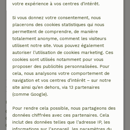
votre expérience à vos centres d’intérêt.
oppassen dat je je hoofd niet stoot bij de trap.
Nature, tranquillité et espace: 5
/5
Si vous donnez votre consentement, nous
Prachtig huisje, redelijk dichtbij andere huisjes,
placerons des cookies statistiques qui nous
maar door de ligging zie je vanuit de grote
permettent de comprendre, de manière
ramen alleen het weiland wat om de huisjes
totalement anonyme, comment les visiteurs
ligt. Inclusief 3 koeien.
utilisent notre site. Vous pouvez également
Traduisez en Français.
autoriser l’utilisation de cookies marketing. Ces
cookies sont utilisés notamment pour vous
proposer des publicités personnalisées. Pour
Voir les 14 avis
cela, nous analysons votre comportement de
navigation et vos centres d’intérêt – sur notre
site ainsi qu’en dehors, via 13 partenaires
Bon à savoir
(comme Google).
Détails du séjour
Pour rendre cela possible, nous partageons des
Arrivée: 16:00- 20:00
données chiffrées avec ces partenaires. Cela
Départ: 08:00- 10:00
inclut des données telles que l’adresse IP, les
Séjour sans contact possible
informations sur l’appareil, les paramètres du