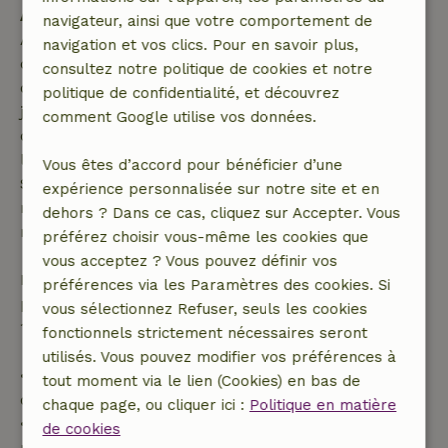
Annulation gratuite dans les 7 jours
navigateur, ainsi que votre comportement de
Annulation gratuite dans les 7 jours suivant la
navigation et vos clics. Pour en savoir plus,
confirmation de ta réservation, à condition que la
consultez notre politique de cookies et notre
demande de réservation ait été effectuée plus de 28
politique de confidentialité, et découvrez
jours avant la date de début. Pour les réservations
comment Google utilise vos données.
dont la date de début est dans les 28 jours,
l'annulation gratuite s'applique dans les 24 heures.
Vous êtes d’accord pour bénéficier d’une
Si tu annules dans le délai indiqué, tu as droit à un
expérience personnalisée sur notre site et en
remboursement intégral du montant de la
dehors ? Dans ce cas, cliquez sur Accepter. Vous
réservation.
préférez choisir vous-même les cookies que
vous acceptez ? Vous pouvez définir vos
Passé ce délai, tu recevras un remboursement
préférences via les Paramètres des cookies. Si
partiel du coût du séjour et un remboursement à
vous sélectionnez Refuser, seuls les cookies
100 % de l'acompte :
fonctionnels strictement nécessaires seront
utilisés. Vous pouvez modifier vos préférences à
• Jusqu'à 42 jours avant l'arrivée : remboursement
tout moment via le lien (Cookies) en bas de
de 70 %
chaque page, ou cliquer ici :
Politique en matière
• Entre 42 et 28 jours avant l'arrivée :
de cookies
remboursement de 40 %