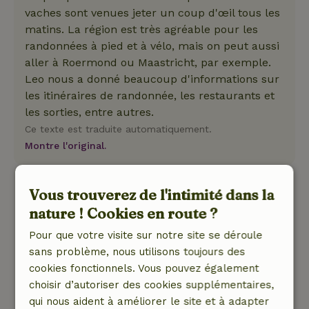
vaches sont venues jeter un coup d'œil tous les
matins. La région est très agréable pour les
randonnées à pied et à vélo, mais on peut aussi
aller à Roermond ou Maastricht, par exemple.
Leo nous a donné beaucoup d'informations sur
les itinéraires de randonnée, les restaurants et
les sorties, entre autres.
Ce texte est traduite automatiquement.
Montre l'original.
Wendy
Vous trouverez de l'intimité dans la
9 février 2024
nature ! Cookies en route ?
Note générale: 9
/10
Pour que votre visite sur notre site se déroule
Goed ingericht huisje met lekkere bank en grote
sans problème, nous utilisons toujours des
eettafel. De keuken is van alle gemakken
cookies fonctionnels. Vous pouvez également
voorzien. Badkamer is modern en heeft een
choisir d’autoriser des cookies supplémentaires,
heerlijke regendouche. Op de vide is een
qui nous aident à améliorer le site et à adapter
slaapkamer met eigen wastafeltje. Wel even