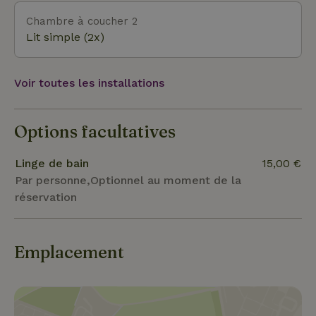
tu aimerais passer la frontière ? Hasselt (une jolie
ville du Limbourg belge), Liège, Düsseldorf et Aix-la-
Chambre à coucher 2
Chapelle sont à environ une heure de route,
Lit simple (2x)
Cologne à une heure et demie.
Voir toutes les installations
Options facultatives
Linge de bain
15,00 €
Par personne,Optionnel au moment de la
réservation
Emplacement