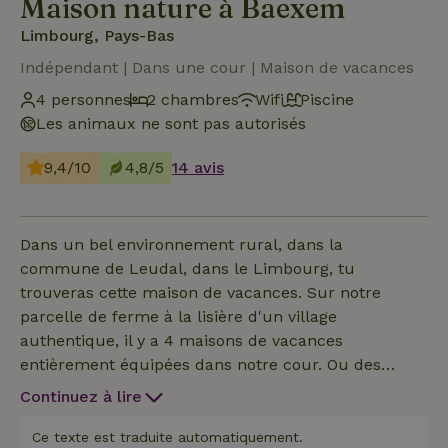
Maison nature à Baexem
Limbourg, Pays-Bas
Indépendant | Dans une cour | Maison de vacances
4 personnes
2 chambres
Wifi
Piscine
Les animaux ne sont pas autorisés
9,4/10
4,8/5
14 avis
Dans un bel environnement rural, dans la
commune de Leudal, dans le Limbourg, tu
trouveras cette maison de vacances. Sur notre
parcelle de ferme à la lisière d'un village
authentique, il y a 4 maisons de vacances
entièrement équipées dans notre cour. Ou des
poulaillers, comme le raconte l'histoire. Les
Continuez à lire
poulaillers ont chacun leur propre caractère, mais
ils ont une chose en commun : situés au milieu du
Ce texte est traduite automatiquement.