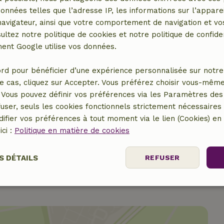
données telles que l’adresse IP, les informations sur l’apparei
vigateur, ainsi que votre comportement de navigation et vos
ultez notre politique de cookies et notre politique de confiden
nt Google utilise vos données.
rd pour bénéficier d’une expérience personnalisée sur notre 
e cas, cliquez sur Accepter. Vous préférez choisir vous-même
Vous pouvez définir vos préférences via les Paramètres des 
48,50 €
user, seuls les cookies fonctionnels strictement nécessaires s
ifier vos préférences à tout moment via le lien (Cookies) e
15,00 €
ici :
Politique en matière de cookies
S DÉTAILS
REFUSER
nt
Performance
Ciblage
Fo
es