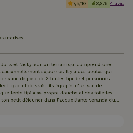
7,5/10
3,8/5
4 avis
 autorisés
 Joris et Nicky, sur un terrain qui comprend une
ccasionnellement séjourner. Il y a des poules qui
ctrique et de vrais lits équipés d'un sac de
aque tente tipi a sa propre douche et des toilettes
 ton petit déjeuner dans l'accueillante véranda du
 l'agréable chaleur du brasero, allumer le barbecue ou
 jacuzzi chauffé au bois en privé. Plusieurs places
 compagnie, mais tu peux aussi avoir des contacts
er/aire de jeux couverte, autour du trampoline ou du