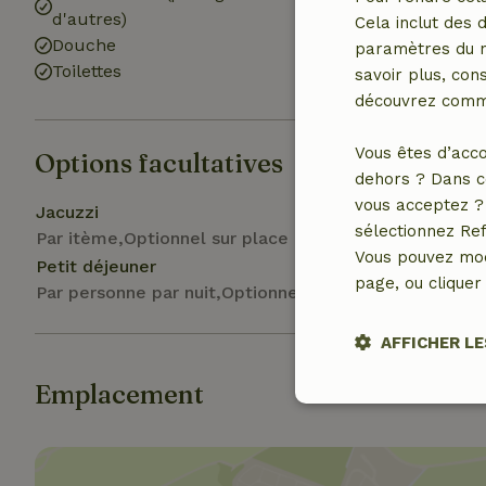
d'autres)
Cela inclut des 
Douche
paramètres du na
Toilettes
savoir plus, cons
découvrez comme
Vous êtes d’acco
Options facultatives
dehors ? Dans c
vous acceptez ? 
Jacuzzi
sélectionnez Ref
Par itème,Optionnel sur place
Vous pouvez mod
Petit déjeuner
page, ou cliquer 
Par personne par nuit,Optionnel sur place
AFFICHER LE
Emplacement
Stricteme
nécessair