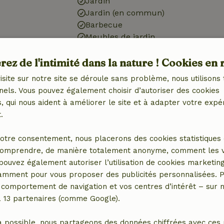
Jardin
Jardin (en commun)
Barbecue
Meubles de jardin
Terrasse
ez de l'intimité dans la nature ! Cookies en 
Terrasse (en commun)
isite sur notre site se déroule sans problème, nous utilisons 
Cuisine
nels. Vous pouvez également choisir d’autoriser des cookies
 qui nous aident à améliorer le site et à adapter votre expé
 (1x)
Cuisine (partagée avec
.
ébé (2x)
d'autres)
e jeux
Four
otre consentement, nous placerons des cookies statistiques 
omprendre, de manière totalement anonyme, comment les vis
 pouvez également autoriser l’utilisation de cookies marketin
tamment pour vous proposer des publicités personnalisées. P
comportement de navigation et vos centres d’intérêt – sur no
a 13 partenaires (comme Google).
a possible, nous partageons des données chiffrées avec ces 