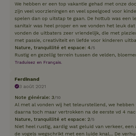
We hebben er een top vakantie gehad met onze dochte
_nhft_translation
zijn veel voorzieningen en veel speelgoed voor kinde
test_cookie
Go
spelen dan op uitstap te gaan. De hottub was een l
.do
sanitair was heel proper en we vonden het leuk dat 
_nhft_privacy-pol
_ga_JRK1QL37RY
IDE
Go
vonden de uitbaters zeer vriendelijk, die met plezie
.do
met passie, creativiteit en liefde voor kinderen uitb
_nhftconstraint_p
Nature, tranquillité et espace: 4
policy
/5
Rustig en gezellig terrein tussen de velden, bloem
_nhft_new-calend
Traduisez en Français.
Ferdinand
_nhftconstraint_
3 août 2021
onboarding
Note générale: 3
/10
_nhftconstraint_t
search
Al met al vonden wij het teleurstellend, we hebben 
daarna toch maar vertrokken na de eerste vd 4 na
_cfuvid
Nature, tranquillité et espace: 2
/5
Niet heel rustig, aardig wat geluid van verkeer, ee
de vogels wegschrikt met een luide knal... De verhu