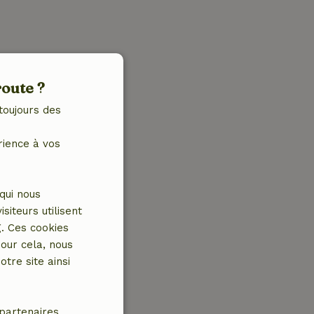
route ?
toujours des
rience à vos
qui nous
iteurs utilisent
g. Ces cookies
our cela, nous
tre site ainsi
partenaires.