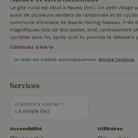
salon en palettes.
Le gîte rural est situé à Ravels (Eel). Un petit villag
aussi de plusieurs sentiers de randonnée et de cyclis
commune d'Enclave de Baarle Hertog-Nassau. Près de
magnifiques bois de Mol-postel, bref, centralement 
cyclistes sans fin, après quoi tu pourras te détendre p
notre hôtel à abeilles et, à l'occasion, des vaches qui 
Continuez à lire
Ce texte est traduite automatiquement.
Montre l'original.
Services
Chambre à coucher 1
Lit simple (5x)
Accessibilité
Utilitaires