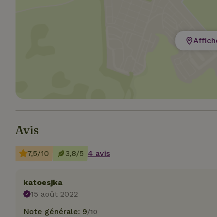
Affich
Les cookies stricte
utilisateurs et la 
nécessaires.
Nom
CookieScriptCons
Avis
7,5/10
3,8/5
4 avis
Nom
Nom
katoesjka
Fou
Nom
_nhft_search-geo
Do
15 août 2022
_ga
_gcl_au
Go
Note générale: 9
.ma
/10