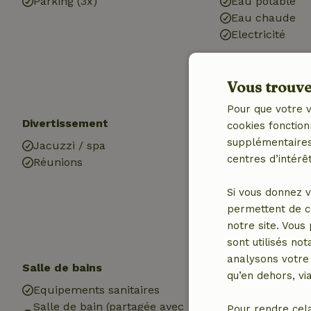
Parking (3x)
Eau potable
Eau chaude
Electricité
Vous trouver
Pour que votre v
Divertissement
Les enfants
cookies fonction
supplémentaires,
Jacuzzi / spa
Lit pour enfant
centres d’intérêt
Réunions
Chaise haute b
Équipements d
Si vous donnez v
Bac à sable
permettent de c
Plaine de jeux
notre site. Vous
Trampoline
sont utilisés no
analysons votre 
Salle de bains
qu’en dehors, vi
Equipements sanitaires
Salle de bain (partagée avec
Pour rendre cel