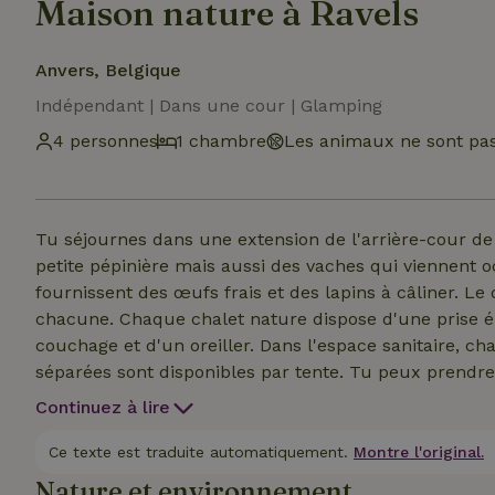
Maison nature à Ravels
Anvers, Belgique
Indépendant | Dans une cour | Glamping
4 personnes
1 chambre
Les animaux ne sont pas
Tu séjournes dans une extension de l'arrière-cour de
petite pépinière mais aussi des vaches qui viennent o
fournissent des œufs frais et des lapins à câliner. Le domaine dispose de 3 tentes tipi de 4 personnes
chacune. Chaque chalet nature dispose d'une prise éle
couchage et d'un oreiller. Dans l'espace sanitaire, ch
séparées sont disponibles par tente. Tu peux prendre
tunnel après réservation, le soir tu peux profiter de
Continuez à lire
rêver sous la cabane en saule. Tu peux aussi louer le
assises sont prévues pour que tu restes en ta propre
Ce texte est traduite automatiquement.
Montre l'original.
spontanés avec les autres hôtes dans la salle à mang
Nature et environnement