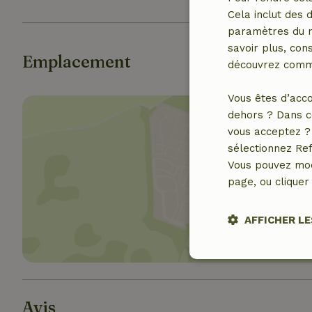
Cela inclut des 
paramètres du na
savoir plus, cons
Emplacement
découvrez comme
Vous êtes d’acco
dehors ? Dans c
vous acceptez ? 
sélectionnez Ref
Vous pouvez mod
Affich
page, ou cliquer 
AFFICHER LE
Stricteme
nécessair
Avis