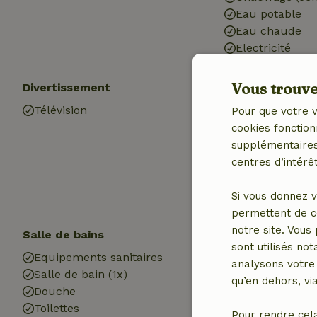
Eau potable
Eau chaude
Electricité
Vous trouver
Divertissement
Les enfants
Télévision
Chaise haute b
Pour que votre v
Plaine de jeux
cookies fonction
Trampoline
supplémentaires,
centres d’intérêt
Si vous donnez v
permettent de c
notre site. Vous
Salle de bains
Blanchisserie
sont utilisés no
Equipements sanitaires
Machine à lave
analysons votre 
Salle de bain (1x)
qu’en dehors, vi
Douche
Toilettes
Pour rendre cel