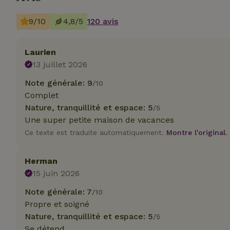
9/10
4,8/5
120 avis
Laurien
Les cookies stricte
13 juillet 2026
utilisateurs et la 
nécessaires.
Note générale: 9
/10
Complet
Nom
Nature, tranquillité et espace: 5
/5
CookieScriptCons
Une super petite maison de vacances
Ce texte est traduite automatiquement.
Montre l'original.
Herman
15 juin 2026
Nom
Nom
Note générale: 7
/10
Fou
Nom
_nhft_search-geo
Do
Propre et soigné
_ga
Nature, tranquillité et espace: 5
/5
_gcl_au
Go
.ma
Se détend