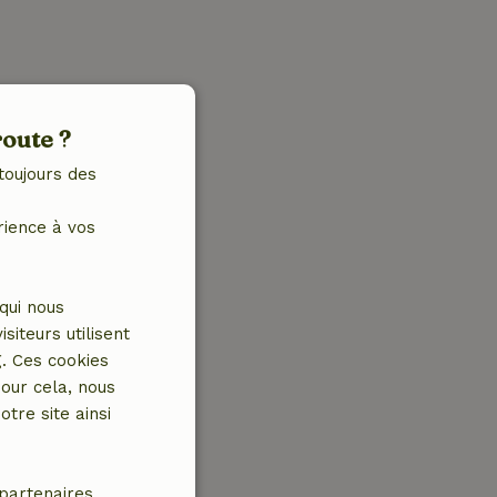
route ?
toujours des
rience à vos
qui nous
iteurs utilisent
g. Ces cookies
our cela, nous
tre site ainsi
partenaires.