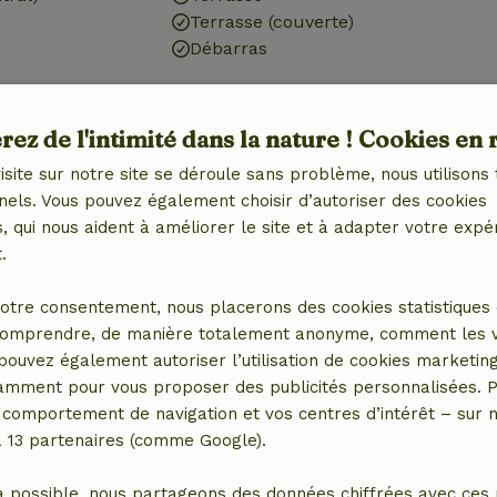
Terrasse (couverte)
Débarras
ez de l'intimité dans la nature ! Cookies en 
Cuisine
ébé (1x)
Cuisine
isite sur notre site se déroule sans problème, nous utilisons 
Lave-vaisselle
nels. Vous pouvez également choisir d’autoriser des cookies
Réfrigérateur avec
 qui nous aident à améliorer le site et à adapter votre expé
compartiment congélateur
.
Four
Gaz (/cuisinière)
otre consentement, nous placerons des cookies statistiques 
omprendre, de manière totalement anonyme, comment les vis
 pouvez également autoriser l’utilisation de cookies marketin
tamment pour vous proposer des publicités personnalisées. P
r
comportement de navigation et vos centres d’intérêt – sur no
a 13 partenaires (comme Google).
a possible, nous partageons des données chiffrées avec ces 