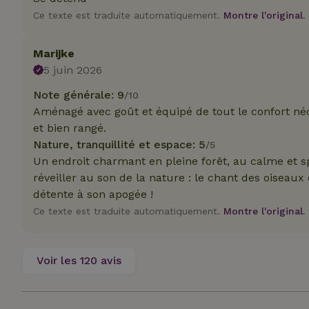
_nhft_translation
Ce texte est traduite automatiquement.
Montre l'original.
test_cookie
Go
.do
Marijke
_nhft_privacy-pol
_ga_JRK1QL37RY
5 juin 2026
IDE
Go
.do
Note générale: 9
/10
_nhftconstraint_p
policy
Aménagé avec goût et équipé de tout le confort néces
et bien rangé.
_nhft_new-calend
Nature, tranquillité et espace: 5
/5
Un endroit charmant en pleine forêt, au calme et sp
réveiller au son de la nature : le chant des oiseaux
_nhftconstraint_
détente à son apogée !
onboarding
Ce texte est traduite automatiquement.
Montre l'original.
_nhftconstraint_t
search
Voir les 120 avis
_cfuvid