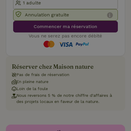
peut pas être utilisé correctement sans les cookies
strictement nécessaires.
Annulation gratuite
Fournisseur
/
Nom
Expiration
Description
Domaine
Commencer ma réservation
CookieScriptConsent
CookieScript
4
Ce cookie e
.maisonnature.fr
semaines
utilisé par l
Vous ne serez pas encore débité
2 jours
service
Cookie-
Script.com
pour
mémoriser
les
préférence
de
Réserver chez Maison nature
consenteme
des visiteur
Pas de frais de réservation
en matière 
cookies. Il e
En pleine nature
nécessaire
Loin de la foule
que la
bannière de
Nous reversons 5 % de notre chiffre d'affaires à
cookies
des projets locaux en faveur de la nature.
Cookie-
Script.com
Politique de confidentialité de Google
fonctionne
correctemen