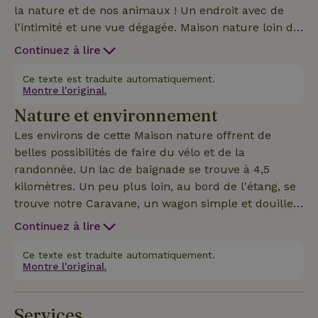
la nature et de nos animaux ! Un endroit avec de
l'intimité et une vue dégagée. Maison nature loin de
l'agitation, tout simplement "retour aux sources". La
Continuez à lire
cabane en rondins est équipée d'un lit double (fait),
d'une table avec 2 chaises, d'un placard avec des
Ce texte est traduite automatiquement.
Montre l'original.
ustensiles de cuisine et d'une gazinière à 2
Nature et environnement
brûleurs. À l'extérieur, tu peux te détendre sur la
terrasse près de l'étang, qui est abritée et
Les environs de cette Maison nature offrent de
partiellement couverte. Il y a aussi des chaises de
belles possibilités de faire du vélo et de la
détente et une table de pique-nique. Notre maison
randonnée. Un lac de baignade se trouve à 4,5
se trouve à environ 60 mètres, avec un chat, un
kilomètres. Un peu plus loin, au bord de l'étang, se
cheval et 2 ânes dans la cour et autour. La salle de
trouve notre Caravane, un wagon simple et douillet
bain privée se trouve dans une partie de l'écurie (à
équipé d'un lit double, d'une table, de 2 chaises,
Continuez à lire
environ 50 mètres et séparée de notre maison). Tu y
d'une armoire avec des ustensiles de cuisine et
trouveras aussi un réfrigérateur et un micro-ondes
d'une cuisinière à gaz à 3 feux. Les draps sont
Ce texte est traduite automatiquement.
et tu pourras faire la vaisselle. C'est un endroit
Montre l'original.
inclus dans le prix.
calme, donc pas de porteurs de bruits audibles
(radio, instrument) !
Services