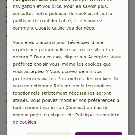
navigation et vos clics. Pour en savoir plus,
demande de réservation ait été effectuée plus de 28
consultez notre politique de cookies et notre
jours avant la date de début. Pour les réservations
politique de confidentialité, et découvrez
dont la date de début est dans les 28 jours,
comment Google utilise vos données.
l'annulation gratuite s'applique dans les 24 heures.
Si tu annules dans le délai indiqué, tu as droit à un
Vous êtes d’accord pour bénéficier d’une
remboursement intégral du montant de la
expérience personnalisée sur notre site et en
réservation.
dehors ? Dans ce cas, cliquez sur Accepter. Vous
préférez choisir vous-même les cookies que
Passé ce délai, tu recevras un remboursement
vous acceptez ? Vous pouvez définir vos
partiel du coût du séjour et un remboursement à
préférences via les Paramètres des cookies. Si
100 % de l'acompte :
vous sélectionnez Refuser, seuls les cookies
fonctionnels strictement nécessaires seront
• Jusqu'à 42 jours avant l'arrivée : remboursement
utilisés. Vous pouvez modifier vos préférences à
de 70 %
tout moment via le lien (Cookies) en bas de
• Entre 42 et 28 jours avant l'arrivée :
chaque page, ou cliquer ici :
Politique en matière
remboursement de 40 %
de cookies
• De 28 jours avant l'arrivée jusqu'au jour même :
remboursement de 10 %