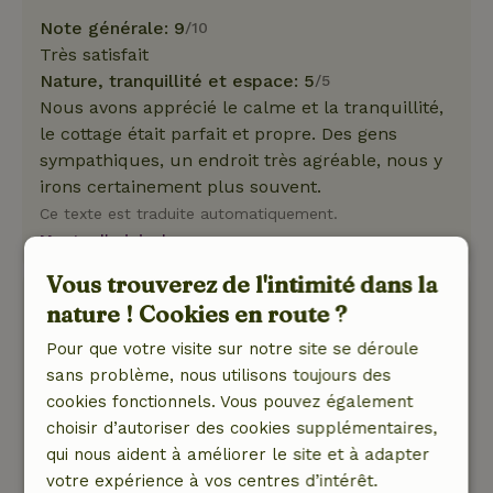
Note générale: 9
/10
Très satisfait
Nature, tranquillité et espace: 5
/5
Nous avons apprécié le calme et la tranquillité,
le cottage était parfait et propre. Des gens
sympathiques, un endroit très agréable, nous y
irons certainement plus souvent.
Ce texte est traduite automatiquement.
Montre l'original.
Vous trouverez de l'intimité dans la
Laura
nature ! Cookies en route ?
22 août 2025
Pour que votre visite sur notre site se déroule
Note générale: 9
/10
sans problème, nous utilisons toujours des
Accueil sympathique, contact en ligne rapide et
cookies fonctionnels. Vous pouvez également
accessible. vivement recommandé pour un
choisir d’autoriser des cookies supplémentaires,
séjour agréable dans un cadre magnifique !
qui nous aident à améliorer le site et à adapter
Nature, tranquillité et espace: 5
/5
votre expérience à vos centres d’intérêt.