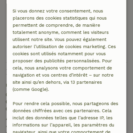
Belle résidence, bel endroit privé et idyllique
dans le parc, avec un bel étang où nous avons
Si vous donnez votre consentement, nous
également vu beaucoup d'oiseaux.
placerons des cookies statistiques qui nous
Ce texte est traduite automatiquement.
permettent de comprendre, de manière
Montre l'original.
totalement anonyme, comment les visiteurs
utilisent notre site. Vous pouvez également
autoriser l’utilisation de cookies marketing. Ces
Voir les 32 avis
cookies sont utilisés notamment pour vous
proposer des publicités personnalisées. Pour
cela, nous analysons votre comportement de
Bon à savoir
navigation et vos centres d’intérêt – sur notre
site ainsi qu’en dehors, via 13 partenaires
Détails du séjour
(comme Google).
Arrivée: 15:00- 19:00
Départ: 08:00- 12:00
Pour rendre cela possible, nous partageons des
Séjour sans contact possible
données chiffrées avec ces partenaires. Cela
inclut des données telles que l’adresse IP, les
Annulation gratuite dans les 7 jours
informations sur l’appareil, les paramètres du
Annulation gratuite dans les 7 jours suivant la
navigateur, ainsi que votre comportement de
confirmation de ta réservation, à condition que la