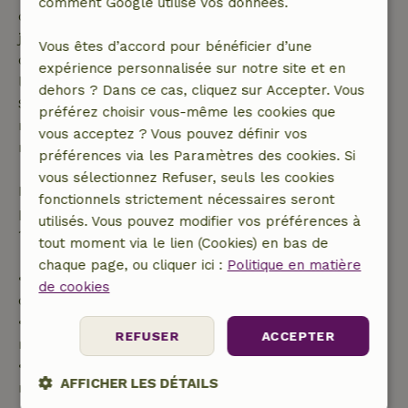
comment Google utilise vos données.
demande de réservation ait été effectuée plus de 28
jours avant la date de début. Pour les réservations
Vous êtes d’accord pour bénéficier d’une
dont la date de début est dans les 28 jours,
expérience personnalisée sur notre site et en
l'annulation gratuite s'applique dans les 24 heures.
dehors ? Dans ce cas, cliquez sur Accepter. Vous
Si tu annules dans le délai indiqué, tu as droit à un
préférez choisir vous-même les cookies que
remboursement intégral du montant de la
vous acceptez ? Vous pouvez définir vos
réservation.
préférences via les Paramètres des cookies. Si
vous sélectionnez Refuser, seuls les cookies
Passé ce délai, tu recevras un remboursement
fonctionnels strictement nécessaires seront
partiel du coût du séjour et un remboursement à
utilisés. Vous pouvez modifier vos préférences à
100 % de l'acompte :
tout moment via le lien (Cookies) en bas de
chaque page, ou cliquer ici :
Politique en matière
• Jusqu'à 42 jours avant l'arrivée : remboursement
de cookies
de 70 %
• Entre 42 et 28 jours avant l'arrivée :
REFUSER
ACCEPTER
remboursement de 40 %
• De 28 jours avant l'arrivée jusqu'au jour même :
AFFICHER LES DÉTAILS
remboursement de 10 %