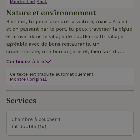
Montre l'original.
dans mon studio. (Je suis un artiste visuel)
Nature et environnement
Bien sûr, tu peux prendre la voiture, mais...:À pied
et en passant par le port, tu peux traverser la digue
et arriver dans le village de Zoutkamp.Un village
agréable avec de bons restaurants, un
supermarché, une boulangerie et, bien sûr, du
délicieux poisson frais. Il y a de belles promenades
Continuez à lire
à pied et à vélo. Et certainement aussi dans la
région de Lauwersmeer.
Ce texte est traduite automatiquement.
Montre l'original.
Services
Chambre à coucher 1
Lit double (1x)