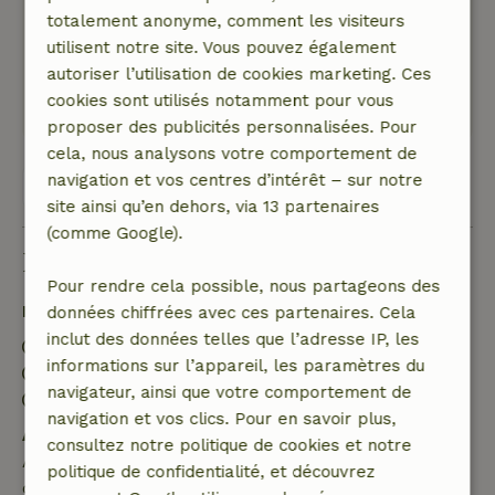
Nature, tranquillité et espace: 5
/5
totalement anonyme, comment les visiteurs
Belle maison dans un environnement
utilisent notre site. Vous pouvez également
magnifique
autoriser l’utilisation de cookies marketing. Ces
Ce texte est traduite automatiquement.
cookies sont utilisés notamment pour vous
Montre l'original.
proposer des publicités personnalisées. Pour
cela, nous analysons votre comportement de
navigation et vos centres d’intérêt – sur notre
Voir les 9 avis
site ainsi qu’en dehors, via 13 partenaires
(comme Google).
Bon à savoir
Pour rendre cela possible, nous partageons des
Détails du séjour
données chiffrées avec ces partenaires. Cela
inclut des données telles que l’adresse IP, les
Arrivée: 15:00- 21:00
informations sur l’appareil, les paramètres du
Départ: 07:00- 11:00
navigateur, ainsi que votre comportement de
Séjour sans contact possible
navigation et vos clics. Pour en savoir plus,
Annulation gratuite dans les 7 jours
consultez notre politique de cookies et notre
Annulation gratuite dans les 7 jours suivant la
politique de confidentialité, et découvrez
confirmation de ta réservation, à condition que la