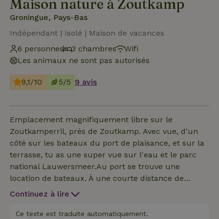
Maison nature à Zoutkamp
Groningue, Pays-Bas
Indépendant | Isolé | Maison de vacances
6 personnes
3 chambres
Wifi
Les animaux ne sont pas autorisés
9,1/10
5/5
9 avis
Emplacement magnifiquement libre sur le
Zoutkamperril, près de Zoutkamp. Avec vue, d'un
côté sur les bateaux du port de plaisance, et sur la
terrasse, tu as une super vue sur l'eau et le parc
national Lauwersmeer.Au port se trouve une
location de bateaux. À une courte distance de
Lauwersoog, tu peux facilement faire la traversée
Continuez à lire
vers la belle île de Schiermonnikoog.Si cela
t'intéresse, je peux donner un atelier de peinture
Ce texte est traduite automatiquement.