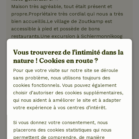
Maison très agréable, tout était présent et
propre.Propriétaire très cordial qui nous a très
bien accueillis.Le village de Zoutkamp est
accessible à pied et possède de bons
restaurants.Une excursion à Schiermonnikoog
est également facile à faire.
Nature, tranquillité et espace: 5
Vous trouverez de l'intimité dans la
/5
Belle vue sur l'eau (une ramification de la
nature ! Cookies en route ?
Lauwersmeer) et juste à côté d'une réserve
Pour que votre visite sur notre site se déroule
naturelle. Nous avons vu beaucoup d'oiseaux.
sans problème, nous utilisons toujours des
Ce texte est traduite automatiquement.
cookies fonctionnels. Vous pouvez également
Montre l'original.
choisir d’autoriser des cookies supplémentaires,
qui nous aident à améliorer le site et à adapter
Greet
votre expérience à vos centres d’intérêt.
17 septembre 2024
Si vous donnez votre consentement, nous
Note générale: 10
/10
placerons des cookies statistiques qui nous
Maison complète. Tout est propre et bien rangé
permettent de comprendre, de manière