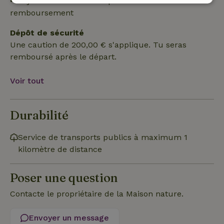
• Le jour de l'arrivée ou après : aucun
Strictement
Performance
Ciblage
remboursement
nécessaires
Dépôt de sécurité
Une caution de 200,00 € s'applique. Tu seras
Fonctionnalité
remboursé après le départ.
Voir tout
Durabilité
Strictement nécessaires
Performance
Ciblage
Service de transports publics à maximum 1
Fonctionnalité
kilomètre de distance
Les cookies strictement nécessaires habilitent des
fonctionnalités de base du site Web telles que la connexion
des utilisateurs et la gestion des comptes. Le site Web ne
Poser une question
peut pas être utilisé correctement sans les cookies
strictement nécessaires.
Contacte le propriétaire de la Maison nature.
Fournisseur
/
Nom
Expiration
Description
Domaine
Envoyer un message