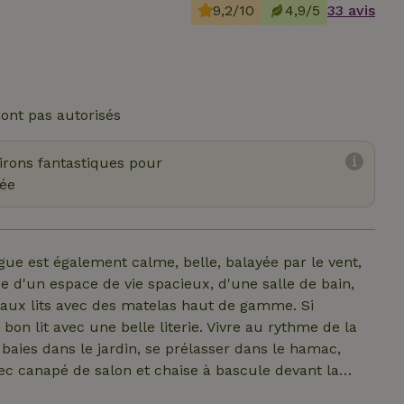
9,2/10
4,9/5
33 avis
ont pas autorisés
virons fantastiques pour
ée
gue est également calme, belle, balayée par le vent,
se d'un espace de vie spacieux, d'une salle de bain,
aux lits avec des matelas haut de gamme. Si
on lit avec une belle literie. Vivre au rythme de la
 baies dans le jardin, se prélasser dans le hamac,
ec canapé de salon et chaise à bascule devant la
 avec possibilité de cuisiner en plein air, notre jardin