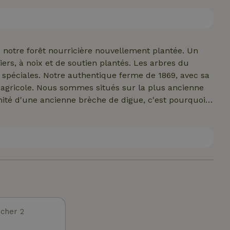
 d'éléments qui contribuent à l'atmosphère de cet
alme...à proximité du Reitdiepgebied, visite Middag-
xcursion d'une journée sur les belles plages de Schiermon
s notre forêt nourricière nouvellement plantée. Un
ers, à noix et de soutien plantés. Les arbres du
 spéciales. Notre authentique ferme de 1869, avec sa
l agricole. Nous sommes situés sur la plus ancienne
ité d'une ancienne brèche de digue, c'est pourquoi
echerches approfondies par un historien pour le livre
tuelle, dans notre ferme, il n'y a pas de vaches, de
es de petite taille et vivant en liberté. Pas de
el et des outils électriques. Pas de terre desséchée
tite échelle. Une communauté à petite échelle avec
 biodiversité, de la verdure, entourée d'agriculteurs biolo
cher 2