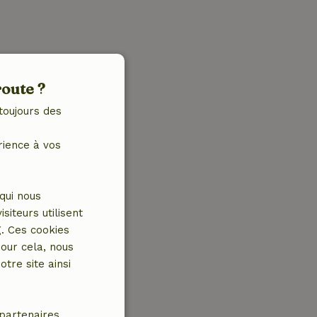
route ?
toujours des
rience à vos
qui nous
iteurs utilisent
g. Ces cookies
our cela, nous
tre site ainsi
partenaires.