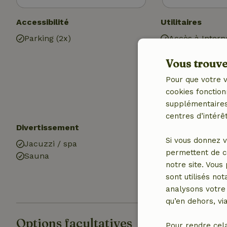
Accessibilité
Utilitaires
Parking (2x)
Accès à Intern
Poêle à gaz
Vous trouver
Chauffage (éle
Eau potable
Pour que votre v
Eau chaude
cookies fonction
Electricité
supplémentaires,
centres d’intérêt
Divertissement
Cuisine
Si vous donnez v
Jacuzzi / spa
Cuisine
permettent de c
Sauna
Réfrigérateur 
notre site. Vous
compartiment 
sont utilisés no
Gaz (/cuisinièr
analysons votre 
qu’en dehors, vi
Options facultatives
Pour rendre cel