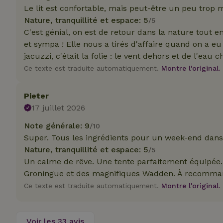
_nhft_translation
Le lit est confortable, mais peut-être un peu trop 
Nature, tranquillité et espace: 5
/5
test_cookie
Go
.do
C'est génial, on est de retour dans la nature tout en
_nhft_privacy-pol
_ga_JRK1QL37RY
et sympa ! Elle nous a tirés d'affaire quand on a e
IDE
Go
jacuzzi, c'était la folie : le vent dehors et de l'eau
.do
Ce texte est traduite automatiquement.
Montre l'original.
_nhftconstraint_p
policy
Pieter
_nhft_new-calend
17 juillet 2026
Note générale: 9
/10
_nhftconstraint_
Super. Tous les ingrédients pour un week-end dans 
onboarding
Nature, tranquillité et espace: 5
/5
Un calme de rêve. Une tente parfaitement équipée.
_nhftconstraint_t
search
Groningue et des magnifiques Wadden. À recomman
Ce texte est traduite automatiquement.
Montre l'original.
_cfuvid
Voir les 33 avis