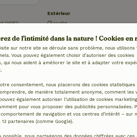
Extérieur
et (WiFi)
Jardin
Barbecue
ez de l'intimité dans la nature ! Cookies en 
ctrique)
Meubles de jardin
Terrasse
isite sur notre site se déroule sans problème, nous utilisons 
Terrasse (couverte)
nels. Vous pouvez également choisir d’autoriser des cookies
Débarras
 qui nous aident à améliorer le site et à adapter votre expé
.
Salle de bains
otre consentement, nous placerons des cookies statistiques 
Salle de bain (1x)
omprendre, de manière totalement anonyme, comment les vis
avec
Douche
 pouvez également autoriser l’utilisation de cookies marketin
congélateur
Toilettes
tamment pour vous proposer des publicités personnalisées. P
e)
comportement de navigation et vos centres d’intérêt – sur no
a 13 partenaires (comme Google).
a possible, nous partageons des données chiffrées avec ces 