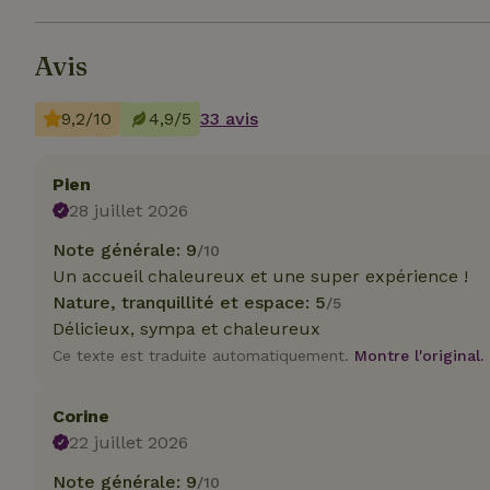
Avis
9,2/10
4,9/5
33 avis
Les cookies stricte
utilisateurs et la 
nécessaires.
Pien
28 juillet 2026
Nom
Note générale: 9
/10
CookieScriptCons
Un accueil chaleureux et une super expérience !
Nature, tranquillité et espace: 5
/5
Délicieux, sympa et chaleureux
Ce texte est traduite automatiquement.
Montre l'original.
Nom
Nom
Fou
Corine
Nom
_nhft_search-geo
Do
22 juillet 2026
_ga
_gcl_au
Go
.ma
Note générale: 9
/10