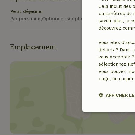
Cela inclut des 
Petit déjeuner
paramètres du na
Par personne,Optionnel sur place
savoir plus, cons
découvrez comme
Vous êtes d’acco
Emplacement
dehors ? Dans c
vous acceptez ? 
sélectionnez Ref
Vous pouvez mod
page, ou cliquer 
AFFICHER LE
Affich
Stricteme
nécessair