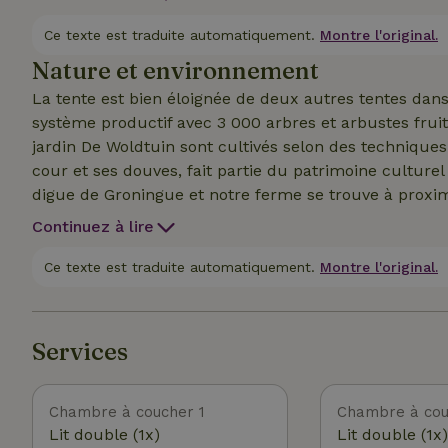
biologique, notre ancienne ferme et la cour....autant
endroit...tout près de la ville de Groningue mais au c
Ce texte est traduite automatiquement.
Montre l'original.
Humsterland, les wierden, les vasières ou fais une e
Nature et environnement
La tente est bien éloignée de deux autres tentes dan
système productif avec 3 000 arbres et arbustes fruiti
jardin De Woldtuin sont cultivés selon des techniques
cour et ses douves, fait partie du patrimoine culture
digue de Groningue et notre ferme se trouve à proxim
elle s'appelle De Poel. Notre ferme a fait l'objet de r
Continuez à lire
de la ferme de Bedum et de ses environs. À l'heure ac
chevaux, de cochons ou de poulaillers, mais des volaill
Ce texte est traduite automatiquement.
Montre l'original.
machines lourdes ni de tracteurs mais du travail manu
et appauvrie mais une agriculture régénératrice à pe
de nombreux amis, des participants à la récolte, de la
Services
Chambre à coucher 1
Chambre à cou
Lit double (1x)
Lit double (1x)