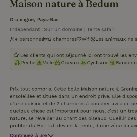
Maison nature à Bedum
Groningue, Pays-Bas
Indépendant | Sur un domaine | Tente safari
4 personnes
2 chambres
Wifi
Les animaux ne s
Les clients qui ont séjourné ici ont trouvé les en
Pêche
Voile
Oiseaux
Cyclisme
Randonn
Prix tout compris. Cette belle Maison nature à Gronin
ensoleillée et située dans un endroit privé. Elle dispo
d'une cuisine et de 2 chambres à coucher avec de be
quelque chose est important pour nous, c'est un très b
nature, se réveiller au chant des oiseaux. Cueillir des
profiter du Hot-tub devant la tente, d'une véranda av
tente...l'espace bien-être avec Kelo-sauna, la cheminée
Continuez à lire