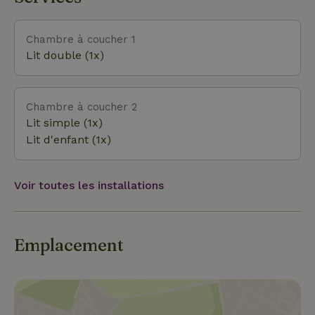
nombreuses commodités. La mer des Wadden se
trouve à environ 15 km, au Cap Nord, le point le
plus septentrional des Pays-Bas. Ici, tu as une vue
Chambre à coucher 1
sur les vasières et l'eau avec le ciel infini au-dessus.
Lit double (1x)
Les promenades dans les Wadden peuvent se faire
à partir de Noordpolderzijl avec un guide. Mais il est
également possible de se promener sur les marais
Chambre à coucher 2
salants. Fais l'expérience des vasières ! Il existe de
Lit simple (1x)
nombreuses pistes cyclables dans le nord. Navigue
Lit d'enfant (1x)
à travers les marais et profite du paysage tranquille
d'eau et de champs. Mouille-toi dans un village pittore
Voir toutes les installations
Emplacement