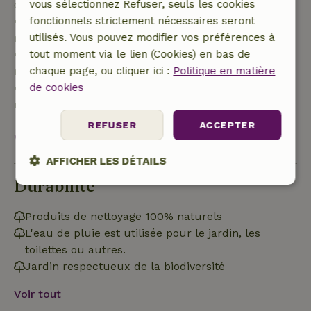
de 70 %
vous sélectionnez Refuser, seuls les cookies
• Entre 42 et 28 jours avant l'arrivée :
fonctionnels strictement nécessaires seront
remboursement de 40 %
utilisés. Vous pouvez modifier vos préférences à
• De 28 jours avant l'arrivée jusqu'au jour même :
tout moment via le lien (Cookies) en bas de
remboursement de 10 %
chaque page, ou cliquer ici :
Politique en matière
• Le jour de l'arrivée ou après : aucun
de cookies
remboursement
REFUSER
ACCEPTER
Voir tout
AFFICHER LES DÉTAILS
Durabilité
Strictement
Performance
Ciblage
nécessaires
Produits de nettoyage 100% naturels
L'eau de pluie est utilisée pour le jardin, les
toilettes ou autres.
Fonctionnalité
Jardin respectueux de la biodiversité
Voir tout