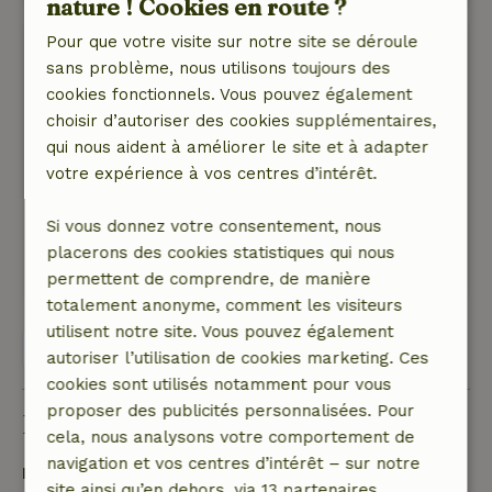
nature ! Cookies en route ?
Pour que votre visite sur notre site se déroule
Suzan
sans problème, nous utilisons toujours des
30 mai 2025
cookies fonctionnels. Vous pouvez également
Note générale: 8
/10
choisir d’autoriser des cookies supplémentaires,
Un endroit charmant
qui nous aident à améliorer le site et à adapter
Nature, tranquillité et espace: 5
/5
votre expérience à vos centres d’intérêt.
Bel endroit, paix, espace, feu de bois. Maison
simple, mais tout y est.
Si vous donnez votre consentement, nous
Ce texte est traduite automatiquement.
placerons des cookies statistiques qui nous
Montre l'original.
permettent de comprendre, de manière
totalement anonyme, comment les visiteurs
utilisent notre site. Vous pouvez également
Voir les 40 avis
autoriser l’utilisation de cookies marketing. Ces
cookies sont utilisés notamment pour vous
proposer des publicités personnalisées. Pour
Bon à savoir
cela, nous analysons votre comportement de
navigation et vos centres d’intérêt – sur notre
Détails du séjour
site ainsi qu’en dehors, via 13 partenaires