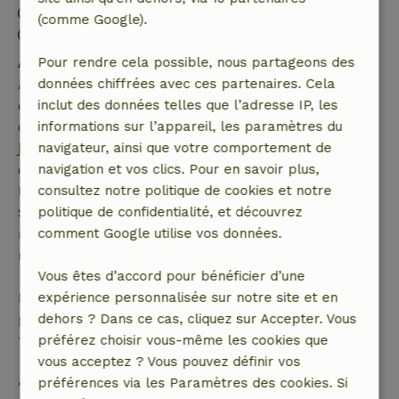
Arrivée: 15:00- 22:00
(comme Google).
Départ: 07:00- 11:00
Annulation gratuite dans les 7 jours
Pour rendre cela possible, nous partageons des
Annulation gratuite dans les 7 jours suivant la
données chiffrées avec ces partenaires. Cela
confirmation de ta réservation, à condition que la
inclut des données telles que l’adresse IP, les
demande de réservation ait été effectuée plus de 28
informations sur l’appareil, les paramètres du
jours avant la date de début. Pour les réservations
navigateur, ainsi que votre comportement de
dont la date de début est dans les 28 jours,
navigation et vos clics. Pour en savoir plus,
l'annulation gratuite s'applique dans les 24 heures.
consultez notre politique de cookies et notre
Si tu annules dans le délai indiqué, tu as droit à un
politique de confidentialité, et découvrez
remboursement intégral du montant de la
comment Google utilise vos données.
réservation.
Vous êtes d’accord pour bénéficier d’une
Passé ce délai, tu recevras un remboursement
expérience personnalisée sur notre site et en
partiel du coût du séjour et un remboursement à
dehors ? Dans ce cas, cliquez sur Accepter. Vous
100 % de l'acompte :
préférez choisir vous-même les cookies que
vous acceptez ? Vous pouvez définir vos
• Jusqu'à 42 jours avant l'arrivée : remboursement
préférences via les Paramètres des cookies. Si