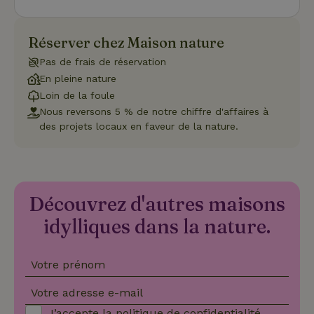
nécessaire
que la
bannière de
cookies
Réserver chez Maison nature
Cookie-
Script.com
Pas de frais de réservation
Politique de confidentialité de Google
fonctionne
correctemen
En pleine nature
Loin de la foule
Nous reversons 5 % de notre chiffre d'affaires à
des projets locaux en faveur de la nature.
Nom
Fournisseur
/
Domaine
Expirat
Fournisseur
/
Nom
Expiration
Description
_nhft_search-geo-json
www.maisonnature.fr
Sessi
Domaine
Fournisseur
/
Nom
Expiration
Description
_ga
Google LLC
1 an 1
Ce nom de
Domaine
.maisonnature.fr
mois
cookie est
Découvrez d'autres maisons
associé à
_gcl_au
Google LLC
3 mois
Ce cookie
Google
.maisonnature.fr
est défini
idylliques dans la nature.
Universal
par
Analytics -
Doubleclick
qui est une
et fournit
mise à jour
des
Votre prénom
importante
informations
du service
sur la
d'analyse le
manière
_nhft_translations
www.maisonnature.fr
Sessi
Votre adresse e-mail
plus
dont
couramment
l'utilisateur
J’accepte la
politique de confidentialité
.
utilisé de