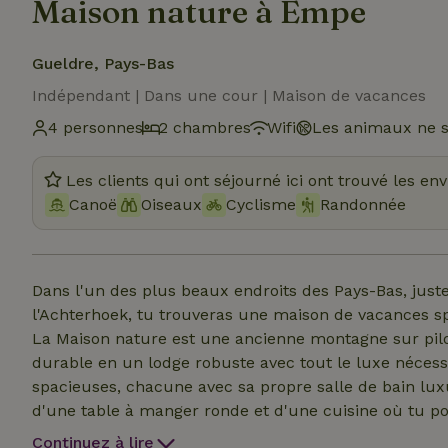
Maison nature à Empe
Gueldre, Pays-Bas
Indépendant | Dans une cour | Maison de vacances
4 personnes
2 chambres
Wifi
Les animaux ne s
Les clients qui ont séjourné ici ont trouvé les en
Canoë
Oiseaux
Cyclisme
Randonnée
Dans l'un des plus beaux endroits des Pays-Bas, just
l'Achterhoek, tu trouveras une maison de vacances sp
La Maison nature est une ancienne montagne sur pilo
durable en un lodge robuste avec tout le luxe nécess
spacieuses, chacune avec sa propre salle de bain lux
d'une table à manger ronde et d'une cuisine où tu p
quatre brûleurs et un four mixte). La maison est situ
Continuez à lire