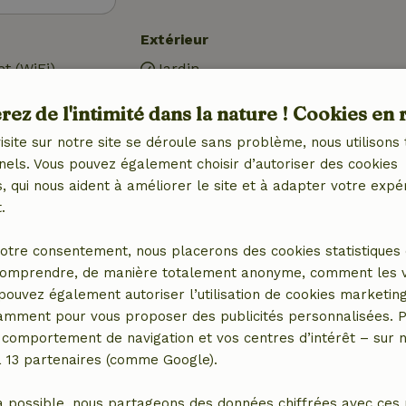
Extérieur
et (WiFi)
Jardin
Jardin (en commun)
ez de l'intimité dans la nature ! Cookies en 
harge pour
Barbecue
Meubles de jardin
isite sur notre site se déroule sans problème, nous utilisons 
Terrasse
nels. Vous pouvez également choisir d’autoriser des cookies
Portes de jardin
 qui nous aident à améliorer le site et à adapter votre expé
.
Cuisine
otre consentement, nous placerons des cookies statistiques 
 (1x)
Cuisine
omprendre, de manière totalement anonyme, comment les vis
ébé (1x)
Lave-vaisselle
 pouvez également autoriser l’utilisation de cookies marketin
Réfrigérateur avec
tamment pour vous proposer des publicités personnalisées. P
compartiment congélateur
comportement de navigation et vos centres d’intérêt – sur no
Four
a 13 partenaires (comme Google).
Gaz (/cuisinière)
a possible, nous partageons des données chiffrées avec ces 