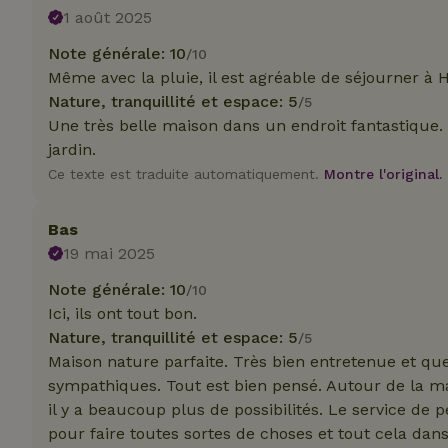
_nhft_translation
1 août 2025
test_cookie
Go
Note générale: 10
/10
.do
Même avec la pluie, il est agréable de séjourner à H
_nhft_privacy-pol
_ga_JRK1QL37RY
Nature, tranquillité et espace: 5
/5
IDE
Go
.do
Une très belle maison dans un endroit fantastique
_nhftconstraint_p
jardin.
policy
Ce texte est traduite automatiquement.
Montre l'original.
_nhft_new-calend
Bas
19 mai 2025
_nhftconstraint_
onboarding
Note générale: 10
/10
Ici, ils ont tout bon.
_nhftconstraint_t
Nature, tranquillité et espace: 5
/5
search
Maison nature parfaite. Très bien entretenue et quell
_cfuvid
sympathiques. Tout est bien pensé. Autour de la mai
il y a beaucoup plus de possibilités. Le service de
pour faire toutes sortes de choses et tout cela dan