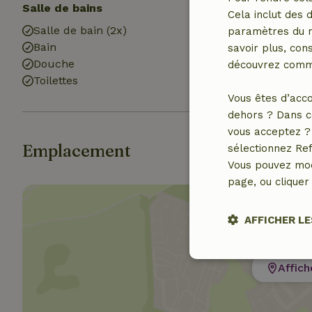
Salle de bains
Cela inclut des 
Salle de bain (2x)
paramètres du na
Bain
savoir plus, cons
Douche
découvrez comme
Toilettes
Vous êtes d’acco
dehors ? Dans c
vous acceptez ? 
Emplacement
sélectionnez Ref
Vous pouvez mod
page, ou cliquer 
AFFICHER LE
Stricteme
Affich
nécessair