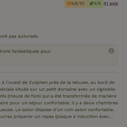
9,6/10
5/5
41 avis
ont pas autorisés
virons fantastiques pour
e à l'ouest de Zutphen près de la Veluwe, au bord de
éciale située sur un petit domaine avec un vignoble.
tis (meule de foin) qui a été transformée de manière
aire pour un séjour confortable. Il y a deux chambres
ueuse. Le salon dispose d'un coin salon confortable,
ourras préparer un repas (plaque à induction avec
ée dans la cour, possède plusieurs terrasses et le