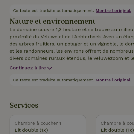
reste de la propriété est également librement accessi
voir les moutons grâce aux grandes portes coulissan
Ce texte est traduite automatiquement.
Montre l'original.
midweek (lun-ven) ou semaine. Sur le terrain, il y a au
Nature et environnement
Maison nature.
Le domaine couvre 1,3 hectare et se trouve au milieu d
proximité du Veluwe et de l'Achterhoek. Avec un éta
des arbres fruitiers, un potager et un vignoble, le dom
et les randonneurs, les environs offrent de nombreuse
divers domaines ruraux étendus, le Veluwezoom et le
Doesburg sont accessibles en moins d'une demi-heure. 
Continuez à lire
l'ensemble du terrain. Installe-toi sur la chaise long
arbres ou ailleurs, et profite des oiseaux, des grenouil
Ce texte est traduite automatiquement.
Montre l'original.
Services
Chambre à coucher 1
Chambre à cou
Lit double (1x)
Lit double (1x)