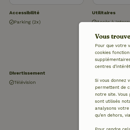
Accessibilité
Utilitaires
Parking (2x)
Accès à Intern
Internet
Vous trouver
Station de rec
voiture
Pour que votre v
Eau chaude
cookies fonction
Electricité
supplémentaires,
centres d’intérêt
Divertissement
Les enfants
Si vous donnez v
Télévision
Lit pour enfant
permettent de c
Chaise haute b
notre site. Vous
sont utilisés no
analysons votre 
qu’en dehors, vi
Pour rendre cel