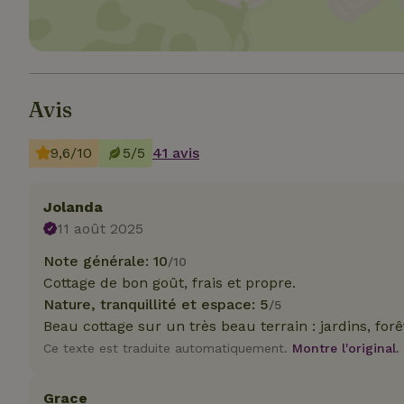
Avis
Les cookies stricte
utilisateurs et la 
nécessaires.
9,6/10
5/5
41 avis
Nom
Jolanda
CookieScriptCons
11 août 2025
Note générale: 10
/10
Cottage de bon goût, frais et propre.
Nature, tranquillité et espace: 5
/5
Beau cottage sur un très beau terrain : jardins, forêt
Nom
Nom
Fou
Nom
Ce texte est traduite automatiquement.
Montre l'original.
_nhft_search-geo
Do
_ga
_gcl_au
Go
.ma
Grace