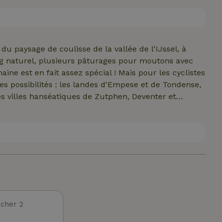
ble à nos hôtes. Depuis le salon, tu peux facilement
tes. Nous louons par long week-end (ven-mon),
ssi un joli chalet pour deux personnes, voir ID :
u paysage de coulisse de la vallée de l'IJssel, à
ng naturel, plusieurs pâturages pour moutons avec
aine est en fait assez spécial ! Mais pour les cyclistes
s possibilités : les landes d'Empese et de Tondense,
s villes hanséatiques de Zutphen, Deventer et
Nous invitons volontiers les hôtes à utiliser
ue au bord de l'étang, ou trouve une place sous les
les et du silence !
cher 2