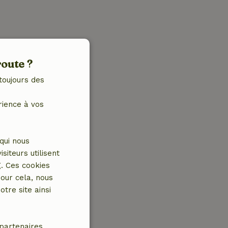
route ?
toujours des
rience à vos
qui nous
iteurs utilisent
g. Ces cookies
our cela, nous
tre site ainsi
partenaires.