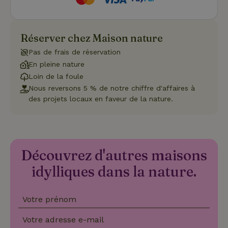
cookies. Il e
nécessaire
que la
bannière de
cookies
Réserver chez Maison nature
Cookie-
Script.com
Pas de frais de réservation
Politique de confidentialité de Google
fonctionne
correctemen
En pleine nature
Loin de la foule
Nous reversons 5 % de notre chiffre d'affaires à
des projets locaux en faveur de la nature.
Nom
Fournisseur
/
Domaine
Expirat
Fournisseur
/
Nom
Expiration
Description
_nhft_search-geo-json
www.maisonnature.fr
Sessi
Domaine
Fournisseur
/
Nom
Expiration
Description
_ga
Google LLC
1 an 1
Ce nom de
Domaine
.maisonnature.fr
mois
cookie est
Découvrez d'autres maisons
associé à
_gcl_au
Google LLC
3 mois
Ce cookie
Google
.maisonnature.fr
est défini
idylliques dans la nature.
Universal
par
Analytics -
Doubleclick
qui est une
et fournit
mise à jour
des
importante
informations
Votre prénom
du service
sur la
d'analyse le
manière
_nhft_translations
www.maisonnature.fr
Sessi
plus
Votre adresse e-mail
dont
couramment
l'utilisateur