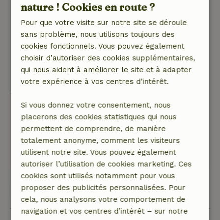
nature ! Cookies en route ?
John
5 juillet 2024
Pour que votre visite sur notre site se déroule
sans problème, nous utilisons toujours des
Note générale: 8
/10
cookies fonctionnels. Vous pouvez également
La domotique est agréable en soi, mais
choisir d’autoriser des cookies supplémentaires,
représente un défi pour ceux qui n'ont pas
qui nous aident à améliorer le site et à adapter
autant d'affinités avec la technologie.
votre expérience à vos centres d’intérêt.
Nature, tranquillité et espace: 4
/5
Belle expérience. Le chalet était calme et au
Si vous donnez votre consentement, nous
milieu de la nature. Très agréable. Nous avons
placerons des cookies statistiques qui nous
aussi beaucoup apprécié tout le luxe du
permettent de comprendre, de manière
cottage.
totalement anonyme, comment les visiteurs
Ce texte est traduite automatiquement.
utilisent notre site. Vous pouvez également
Montre l'original.
autoriser l’utilisation de cookies marketing. Ces
cookies sont utilisés notamment pour vous
proposer des publicités personnalisées. Pour
Voir les 9 avis
cela, nous analysons votre comportement de
navigation et vos centres d’intérêt – sur notre