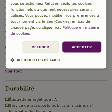
de 70 %
vous sélectionnez Refuser, seuls les cookies
• entre 42 et 28 jours avant l'arrivée :
fonctionnels strictement nécessaires seront
remboursement de 40 %
utilisés. Vous pouvez modifier vos préférences à
• de 28 jours avant l'arrivée jusqu'au jour de
tout moment via le lien (Cookies) en bas de
l'arrivée : remboursement de 10 %
chaque page, ou cliquer ici :
Politique en matière
• le jour de l'arrivée ou après : aucun
de cookies
remboursement
Dépôt de sécurité
REFUSER
ACCEPTER
Une caution de 250,00 € s'applique. Tu seras
remboursé après le départ.
AFFICHER LES DÉTAILS
Strictement
Performance
Ciblage
Voir tout
nécessaires
Durabilité
Fonctionnalité
Étiquette énergétique : A
Service de transports publics à maximum 1
kilomètre de distance