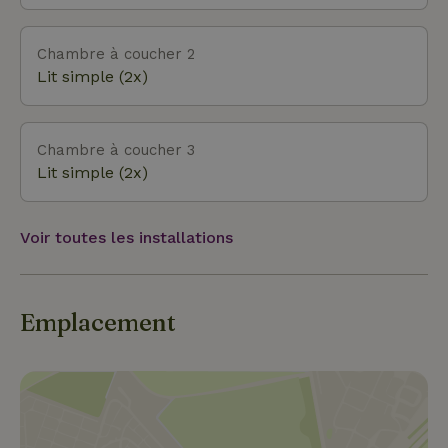
une fromagerie artisanale et une ferme-musée, et
le parc animalier d’Amersfoort, la piscine en forêt et
le Musée national militaire sont juste à côté de «
Chambre à coucher 2
notre » forêt. Va t'amuser au minigolf, puis déguste
Lit simple (2x)
de délicieuses crêpes en famille dans le pittoresque
village de Lage Vuursche, ou promène-toi dans la
ville médiévale d'Amersfoort. Il y a tellement de
Chambre à coucher 3
choses à découvrir ici !
Lit simple (2x)
Voir toutes les installations
Emplacement