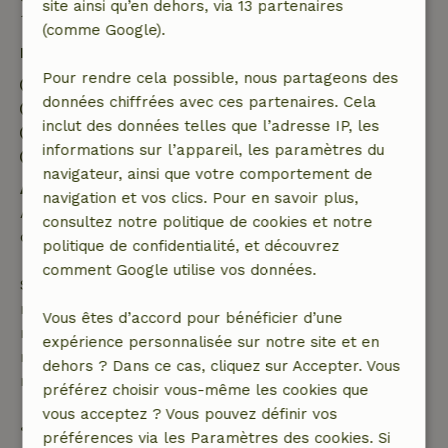
Bon à savoir
site ainsi qu’en dehors, via 13 partenaires
(comme Google).
Détails du séjour
Pour rendre cela possible, nous partageons des
Arrivée: 16:00- 20:00
données chiffrées avec ces partenaires. Cela
Départ: 09:00- 10:00
inclut des données telles que l’adresse IP, les
Séjour sans contact possible
informations sur l’appareil, les paramètres du
Environnement sans feux d’artifice
navigateur, ainsi que votre comportement de
Annulation gratuite dans les 24 heures
navigation et vos clics. Pour en savoir plus,
Annulation gratuite dans les 24 heures suivant la
consultez notre politique de cookies et notre
confirmation de ta réservation.
politique de confidentialité, et découvrez
comment Google utilise vos données.
Si tu annules dans le délai indiqué, tu as droit à un
remboursement intégral du montant de la
Vous êtes d’accord pour bénéficier d’une
réservation. Passé ce délai, tu recevras un
expérience personnalisée sur notre site et en
remboursement partiel du coût du voyage et un
dehors ? Dans ce cas, cliquez sur Accepter. Vous
remboursement à 100 % de l'acompte :
préférez choisir vous-même les cookies que
vous acceptez ? Vous pouvez définir vos
• jusqu'à 42 jours avant l'arrivée : remboursement
préférences via les Paramètres des cookies. Si