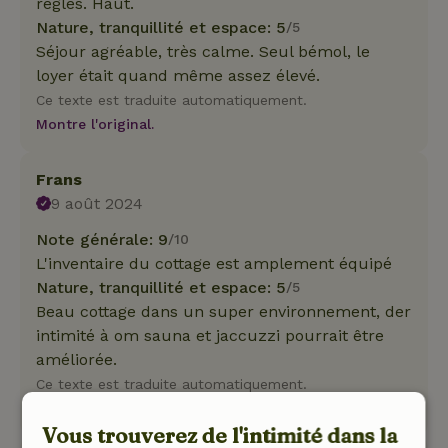
règles. Haut.
Nature, tranquillité et espace: 5
/5
Séjour agréable, très calme. Seul bémol, le
loyer était quand même assez élevé.
Ce texte est traduite automatiquement.
Montre l'original.
Frans
9 août 2024
Note générale: 9
/10
L'inventaire du cottage est amplement équipé
Nature, tranquillité et espace: 5
/5
Beau cottage dans un super environnement, der
intimité à om sauna et jaccuzzi pourrait être
améliorée.
Ce texte est traduite automatiquement.
Montre l'original.
Vous trouverez de l'intimité dans la