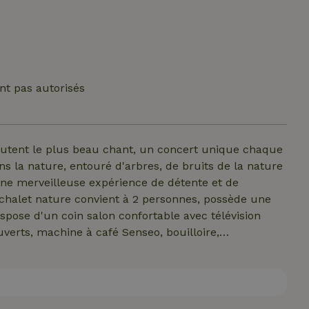
nt pas autorisés
sputent le plus beau chant, un concert unique chaque
ns la nature, entouré d'arbres, de bruits de la nature
e une merveilleuse expérience de détente et de
e chalet nature convient à 2 personnes, possède une
spose d'un coin salon confortable avec télévision
ouverts, machine à café Senseo, bouilloire,
vabo, douche, toilettes) et d'une chambre à coucher.
hangar à côté du cottage, qui dispose de l'électricité.
uette et les oreillers sont fournis. Il y a une machine
iliser.Wifi limité autour du bâtiment central.*Location