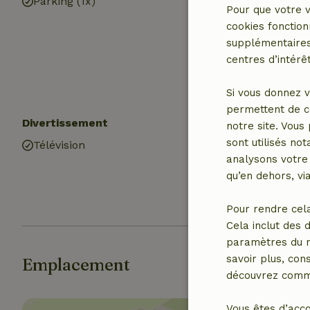
Parking (1x)
Accès à Intern
Pour que votre v
Chauffage (cen
cookies fonction
Chauffage (éle
supplémentaires,
Eau potable
centres d’intérêt
Eau chaude
Electricité
Si vous donnez v
permettent de c
Divertissement
Cuisine
notre site. Vous
sont utilisés no
Télévision
Cuisine
analysons votre 
Réfrigérateur 
qu’en dehors, vi
compartiment 
Gaz (/cuisinièr
Pour rendre cel
Cela inclut des 
paramètres du na
savoir plus, cons
Emplacement
découvrez comme
Vous êtes d’acco