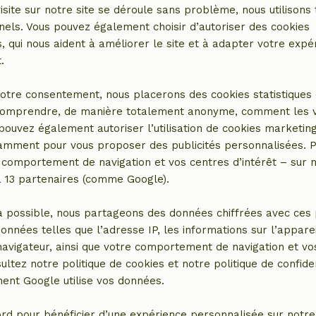
et (WiFi)
Jardin
isite sur notre site se déroule sans problème, nous utilisons 
tral)
Meubles de jardin
nels. Vous pouvez également choisir d’autoriser des cookies
ctrique, central)
Terrasse
 qui nous aident à améliorer le site et à adapter votre expé
Terrasse (couverte)
.
Portes de jardin
Débarras
otre consentement, nous placerons des cookies statistiques 
omprendre, de manière totalement anonyme, comment les vis
Salle de bains
 pouvez également autoriser l’utilisation de cookies marketin
tamment pour vous proposer des publicités personnalisées. P
Equipements sanitaires
comportement de navigation et vos centres d’intérêt – sur no
avec
Salle de bain (1x)
a 13 partenaires (comme Google).
congélateur
Douche
e)
Toilettes
a possible, nous partageons des données chiffrées avec ces 
données telles que l’adresse IP, les informations sur l’apparei
vigateur, ainsi que votre comportement de navigation et vos
ultez notre politique de cookies et notre politique de confiden
nt Google utilise vos données.
rd pour bénéficier d’une expérience personnalisée sur notre 