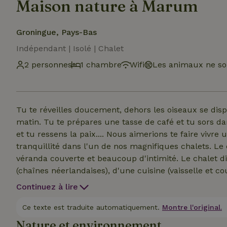
Maison nature à Marum
Groningue, Pays-Bas
Indépendant | Isolé | Chalet
2 personnes
1 chambre
Wifi
Les animaux ne so
Tu te réveilles doucement, dehors les oiseaux se di
matin. Tu te prépares une tasse de café et tu sors da
et tu ressens la paix.... Nous aimerions te faire vivr
tranquillité dans l'un de nos magnifiques chalets. L
véranda couverte et beaucoup d'intimité. Le chalet di
(chaînes néerlandaises), d'une cuisine (vaisselle et c
réfrigérateur et micro-ondes), d'une salle de bain (la
Continuez à lire
Si nécessaire, tu peux placer ton (tes) vélo(s) dans le 
Tu dois apporter tes propres draps et serviettes, la co
Ce texte est traduite automatiquement.
Montre l'original.
à laver dans le bâtiment des toilettes, que tu peux ut
Nature et environnement