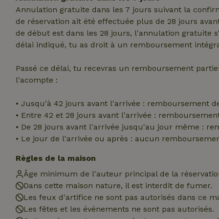
nécessaires.
Annulation gratuite dans les 7 jours suivant la confi
de réservation ait été effectuée plus de 28 jours avan
Nom
de début est dans les 28 jours, l'annulation gratuite 
CookieScriptCons
délai indiqué, tu as droit à un remboursement intégra
Passé ce délai, tu recevras un remboursement parti
l'acompte :
• Jusqu'à 42 jours avant l'arrivée : remboursement d
Nom
Nom
Fou
• Entre 42 et 28 jours avant l'arrivée : rembourseme
Nom
_nhft_search-geo
Do
• De 28 jours avant l'arrivée jusqu'au jour même : 
_ga
_gcl_au
Go
• Le jour de l'arrivée ou après : aucun rembourseme
.ma
_nhft_translation
Règles de la maison
test_cookie
Go
Âge minimum de l'auteur principal de la réservation
.do
Dans cette maison nature, il est interdit de fumer.
_nhft_privacy-pol
_ga_JRK1QL37RY
Les feux d'artifice ne sont pas autorisés dans ce m
IDE
Go
.do
Les fêtes et les événements ne sont pas autorisés.
_nhftconstraint_p