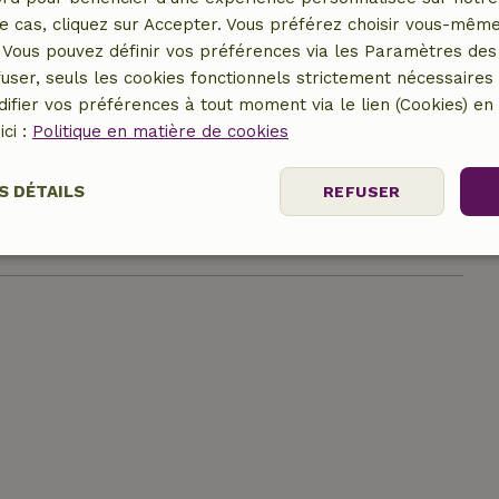
e cas, cliquez sur Accepter. Vous préférez choisir vous-même
Vous pouvez définir vos préférences via les Paramètres des 
user, seuls les cookies fonctionnels strictement nécessaires s
ifier vos préférences à tout moment via le lien (Cookies) e
er le lieu
ici :
Politique en matière de cookies
S DÉTAILS
REFUSER
nt
Performance
Ciblage
Fo
es
Strictement nécessaires
Performance
Ciblage
Fonctionnalité
ment nécessaires habilitent des fonctionnalités de base du site Web telles que
gestion des comptes. Le site Web ne peut pas être utilisé correctement sans les