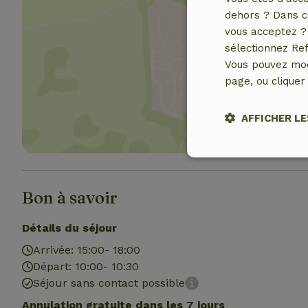
dehors ? Dans c
vous acceptez ? 
sélectionnez Ref
Vous pouvez mod
Affich
page, ou cliquer 
AFFICHER LE
Stricteme
nécessair
Bon à savoir
Détails du séjour
Arrivée: 15:00- 18:00
Départ: 10:00- 10:30
Séjour sans contact possible
Les cookies stricte
Annulation gratuite dans les 7 jours
utilisateurs et la 