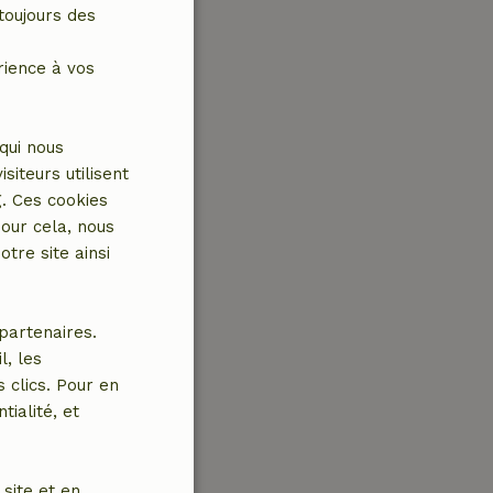
toujours des
rience à vos
qui nous
iteurs utilisent
g. Ces cookies
our cela, nous
tre site ainsi
partenaires.
l, les
 clics. Pour en
tialité, et
site et en