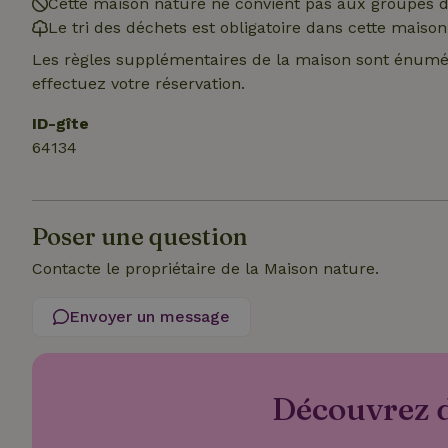
Cette maison nature ne convient pas aux groupes de
policy
Le tri des déchets est obligatoire dans cette maison
_nhft_new-calend
Les règles supplémentaires de la maison sont énumér
effectuez votre réservation.
ID-gîte
_nhftconstraint_
onboarding
64134
_nhftconstraint_t
search
Poser une question
_cfuvid
Contacte le propriétaire de la Maison nature.
Envoyer un message
_nhftconstraint_s
deposit-refund
_nhft_user-creat
Découvrez d