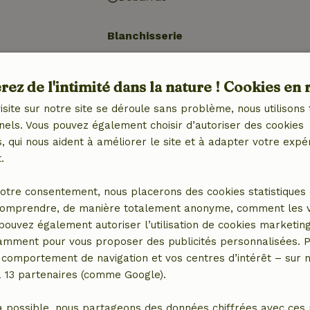
Blanchisserie
Machine à laver
avec
ez de l'intimité dans la nature ! Cookies en 
congélateur
isite sur notre site se déroule sans problème, nous utilisons 
nels. Vous pouvez également choisir d’autoriser des cookies
 qui nous aident à améliorer le site et à adapter votre expé
.
otre consentement, nous placerons des cookies statistiques 
omprendre, de manière totalement anonyme, comment les vis
 pouvez également autoriser l’utilisation de cookies marketin
tamment pour vous proposer des publicités personnalisées. P
comportement de navigation et vos centres d’intérêt – sur no
a 13 partenaires (comme Google).
er le lieu
a possible, nous partageons des données chiffrées avec ces 