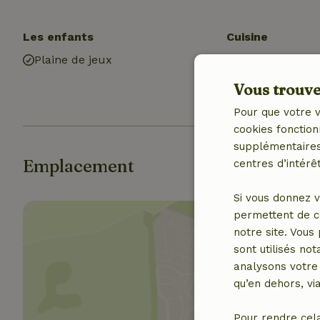
Les enfants
Cuisine
Plaine de jeux
Lave-vaisselle
Réfrigérateur 
Vous trouver
compartiment 
Pour que votre v
cookies fonction
supplémentaires,
Emplacement
centres d’intérêt
Si vous donnez v
permettent de c
notre site. Vous
sont utilisés no
analysons votre 
qu’en dehors, vi
Affich
Pour rendre cel