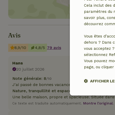
Cela inclut des 
paramètres du na
savoir plus, cons
découvrez comme
Avis
Vous êtes d’acco
dehors ? Dans c
8,9/10
4,8/5
79 avis
vous acceptez ? 
sélectionnez Ref
Vous pouvez mod
Hans
page, ou cliquer 
20 juillet 2026
Note générale: 8
/10
AFFICHER LE
J'ai passé de bonnes vacances.
Nature, tranquillité et espace: 5
/5
Stricteme
Une belle maison, propre et spacieuse. Située dans 
nécessair
Ce texte est traduite automatiquement.
Montre l'original.