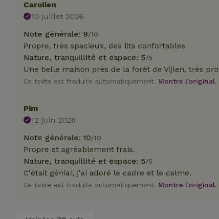
Carolien
10 juillet 2026
Note générale: 9
/10
Propre, très spacieux, des lits confortables
Nature, tranquillité et espace: 5
/5
Les cookies stricte
utilisateurs et la 
Une belle maison près de la forêt de Vijlen, très pr
nécessaires.
Ce texte est traduite automatiquement.
Montre l'original.
Nom
Pim
CookieScriptCons
12 juin 2026
Note générale: 10
/10
Propre et agréablement frais.
Nature, tranquillité et espace: 5
/5
C'était génial, j'ai adoré le cadre et le calme.
Nom
Nom
Fou
Ce texte est traduite automatiquement.
Montre l'original.
Nom
_nhft_search-geo
Do
_ga
_gcl_au
Go
.ma