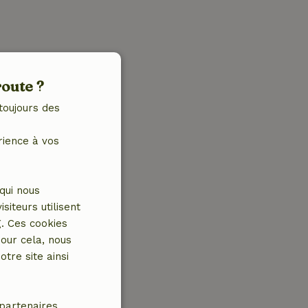
route ?
toujours des
rience à vos
qui nous
iteurs utilisent
g. Ces cookies
our cela, nous
tre site ainsi
partenaires.