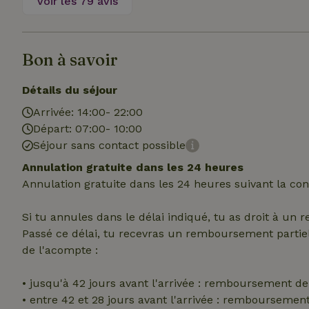
Voir les 79 avis
_nhft_translation
test_cookie
Go
.do
Bon à savoir
_nhft_privacy-pol
_ga_JRK1QL37RY
IDE
Go
.do
Détails du séjour
_nhftconstraint_p
policy
Arrivée: 14:00- 22:00
Départ: 07:00- 10:00
_nhft_new-calend
Séjour sans contact possible
Annulation gratuite dans les 24 heures
Annulation gratuite dans les 24 heures suivant la con
_nhftconstraint_
onboarding
Si tu annules dans le délai indiqué, tu as droit à un
_nhftconstraint_t
Passé ce délai, tu recevras un remboursement parti
search
de l'acompte :
_cfuvid
• jusqu'à 42 jours avant l'arrivée : remboursement d
• entre 42 et 28 jours avant l'arrivée : remboursemen