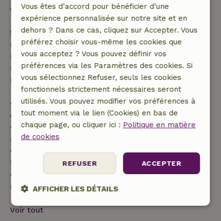
Vous êtes d’accord pour bénéficier d’une
confirmation de ta réservation.
expérience personnalisée sur notre site et en
dehors ? Dans ce cas, cliquez sur Accepter. Vous
Si tu annules dans le délai indiqué, tu as droit à un
préférez choisir vous-même les cookies que
remboursement intégral du montant de la
vous acceptez ? Vous pouvez définir vos
réservation. Passé ce délai, tu recevras un
préférences via les Paramètres des cookies. Si
remboursement partiel du coût du voyage et un
vous sélectionnez Refuser, seuls les cookies
remboursement à 100 % de l'acompte :
fonctionnels strictement nécessaires seront
utilisés. Vous pouvez modifier vos préférences à
• jusqu'à 42 jours avant l'arrivée : remboursement
tout moment via le lien (Cookies) en bas de
de 70 %
chaque page, ou cliquer ici :
Politique en matière
• entre 42 et 28 jours avant l'arrivée :
de cookies
remboursement de 40 %
• de 28 jours avant l'arrivée jusqu'au jour de
l'arrivée : remboursement de 10 %
REFUSER
ACCEPTER
• le jour de l'arrivée ou après : aucun
remboursement
AFFICHER LES DÉTAILS
Strictement
Performance
Ciblage
Voir tout
nécessaires