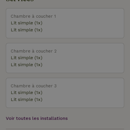
circulation et d'attractions "Duinen Zathe" se trouve
à Appelscha (10 km). Mais la ferme de jeux "De
Drentse Koe" à Ruinerwold est aussi une sortie
Chambre à coucher 1
idéale pour les enfants (même quand le temps n'est
Lit simple (1x)
pas au beau fixe). Tu veux te rafraîchir en été ?
Lit simple (1x)
Faire un barbecue, se détendre, faire du vélo, du
VTT, de la randonnée, cuisiner, travailler, regarder
un film, faire de la pâtisserie ou "juste ne rien faire",
Chambre à coucher 2
tout cela est possible ici. Dans notre Maison nature,
Lit simple (1x)
tu es entre de bonnes mains toute l'année !
Lit simple (1x)
Chambre à coucher 3
Lit simple (1x)
Lit simple (1x)
Voir toutes les installations