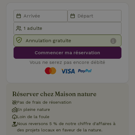
Cookie-
Script.com
pour
mémoriser
les
préférence
de
consenteme
des visiteur
Annulation gratuite
en matière 
cookies. Il e
nécessaire
Commencer ma réservation
que la
bannière de
Vous ne serez pas encore débité
cookies
Cookie-
Script.com
Politique de confidentialité de Google
fonctionne
correctemen
Réserver chez Maison nature
Pas de frais de réservation
Nom
Fournisseur
/
Domaine
Expirat
En pleine nature
Fournisseur
/
Nom
Expiration
Description
_nhft_search-geo-json
www.maisonnature.fr
Sessi
Domaine
Loin de la foule
Fournisseur
/
Nom
Expiration
Description
Nous reversons 5 % de notre chiffre d'affaires à
_ga
Google LLC
1 an 1
Ce nom de
Domaine
.maisonnature.fr
mois
cookie est
des projets locaux en faveur de la nature.
associé à
_gcl_au
Google LLC
3 mois
Ce cookie