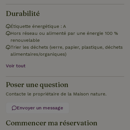
Durabilité
Fonctionnalité
Étiquette énergétique : A
Hors réseau ou alimenté par une énergie 100 %
renouvelable
Trier les déchets (verre, papier, plastique, déchets
alimentaires/organiques)
Strictement nécessaires
Performance
Ciblage
Voir tout
Fonctionnalité
Les cookies strictement nécessaires habilitent des
Poser une question
fonctionnalités de base du site Web telles que la connexion
des utilisateurs et la gestion des comptes. Le site Web ne
Contacte le propriétaire de la Maison nature.
peut pas être utilisé correctement sans les cookies
strictement nécessaires.
Envoyer un message
Fournisseur
/
Nom
Expiration
Description
Domaine
CookieScriptConsent
CookieScript
4
Ce cookie e
Commencer ma réservation
.maisonnature.fr
semaines
utilisé par l
2 jours
service