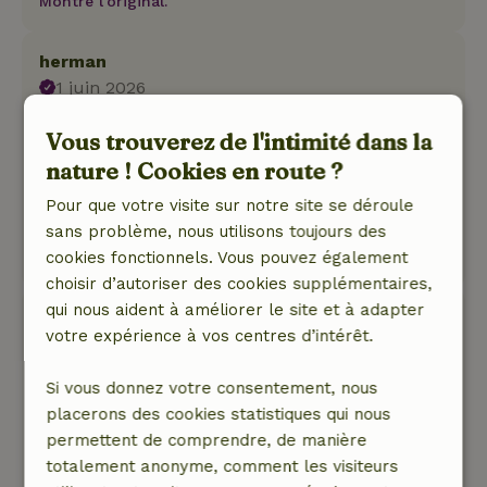
Montre l'original.
herman
1 juin 2026
Note générale: 9
/10
Vous trouverez de l'intimité dans la
nous avons passé un bon moment
nature ! Cookies en route ?
Nature, tranquillité et espace: 5
/5
belle maison de campagne rien à redire
Pour que votre visite sur notre site se déroule
sans problème, nous utilisons toujours des
Ce texte est traduite automatiquement.
cookies fonctionnels. Vous pouvez également
Montre l'original.
choisir d’autoriser des cookies supplémentaires,
qui nous aident à améliorer le site et à adapter
Jolanda
votre expérience à vos centres d’intérêt.
14 mai 2026
Note générale: 9
/10
Si vous donnez votre consentement, nous
Très complet
placerons des cookies statistiques qui nous
Nature, tranquillité et espace: 5
/5
permettent de comprendre, de manière
Joli cottage avec tout le confort. 2 salles de bain
totalement anonyme, comment les visiteurs