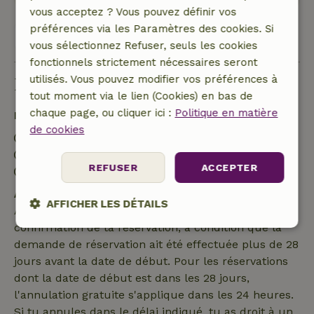
vous acceptez ? Vous pouvez définir vos
préférences via les Paramètres des cookies. Si
Voir les 18 avis
vous sélectionnez Refuser, seuls les cookies
fonctionnels strictement nécessaires seront
utilisés. Vous pouvez modifier vos préférences à
Bon à savoir
tout moment via le lien (Cookies) en bas de
chaque page, ou cliquer ici :
Politique en matière
Détails du séjour
de cookies
Arrivée: 16:00- 23:00
Départ: 07:00- 10:30
REFUSER
ACCEPTER
Séjour sans contact possible
Annulation gratuite dans les 7 jours
AFFICHER LES DÉTAILS
Annulation gratuite dans les 7 jours suivant la
confirmation de ta réservation, à condition que la
Strictement
Performance
Ciblage
demande de réservation ait été effectuée plus de 28
nécessaires
jours avant la date de début. Pour les réservations
dont la date de début est dans les 28 jours,
l'annulation gratuite s'applique dans les 24 heures.
Fonctionnalité
Si tu annules dans le délai indiqué, tu as droit à un