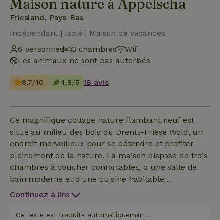
Maison nature à Appelscha
Friesland, Pays-Bas
Indépendant | Isolé | Maison de vacances
6 personnes
3 chambres
Wifi
Les animaux ne sont pas autorisés
8,7/10
4,8/5
18 avis
Ce magnifique cottage nature flambant neuf est
situé au milieu des bois du Drents-Friese Wold, un
endroit merveilleux pour se détendre et profiter
pleinement de la nature. La maison dispose de trois
chambres à coucher confortables, d'une salle de
bain moderne et d'une cuisine habitable
accueillante. La cuisine est entièrement équipée,
Continuez à lire
avec notamment un four, un réfrigérateur, un
congélateur et une machine Nespresso pour une
Ce texte est traduite automatiquement.