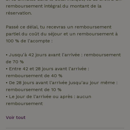
remboursement intégral du montant de la
réservation.
Passé ce délai, tu recevras un remboursement
partiel du coût du séjour et un remboursement à
Strictement nécessaires
Performance
Ciblage
100 % de l'acompte :
Fonctionnalité
Les cookies strictement nécessaires habilitent des
• Jusqu'à 42 jours avant l'arrivée : remboursement
fonctionnalités de base du site Web telles que la connexion
de 70 %
des utilisateurs et la gestion des comptes. Le site Web ne
peut pas être utilisé correctement sans les cookies
• Entre 42 et 28 jours avant l'arrivée :
strictement nécessaires.
remboursement de 40 %
Fournisseur
/
• De 28 jours avant l'arrivée jusqu'au jour même :
Nom
Expiration
Description
Domaine
remboursement de 10 %
CookieScriptConsent
CookieScript
4
Ce cookie e
• Le jour de l'arrivée ou après : aucun
.maisonnature.fr
semaines
utilisé par l
2 jours
service
remboursement
Cookie-
Script.com
pour
Voir tout
mémoriser
les
préférence