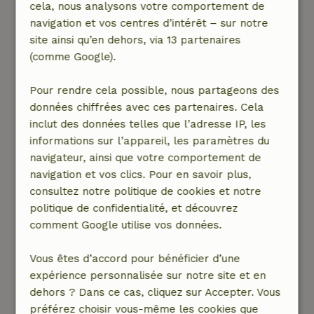
cela, nous analysons votre comportement de
détendre. La cuisine avait tout le nécessaire, ce
navigation et vos centres d’intérêt – sur notre
qui était très agréable. Les propriétaires sont
site ainsi qu’en dehors, via 13 partenaires
incroyablement sympathiques et toujours
(comme Google).
disponibles via l'appli, nous avons toujours eu
des réponses rapides et utiles. Il y a quelques
Pour rendre cela possible, nous partageons des
petits points de préoccupation cependant. Le
données chiffrées avec ces partenaires. Cela
bois pour le poêle à bois était indiqué comme
inclut des données telles que l’adresse IP, les
inclus, mais à l'arrivée, il s'est avéré qu'il n'y
informations sur l’appareil, les paramètres du
avait pas de bois présent. On nous a expliqué
navigateur, ainsi que votre comportement de
via l'appli que malheureusement, ce n'était
navigation et vos clics. Pour en savoir plus,
plus proposé à cause du vol. De plus, le wifi
consultez notre politique de cookies et notre
fonctionnait lentement et nous avions
politique de confidentialité, et découvrez
régulièrement une mauvaise couverture. De
comment Google utilise vos données.
plus, le four aurait besoin d'un nettoyage. sinon,
nous avons passé un très bon séjour et
Vous êtes d’accord pour bénéficier d’une
repensons à notre week-end avec plaisir !
expérience personnalisée sur notre site et en
Ce texte est traduite automatiquement.
dehors ? Dans ce cas, cliquez sur Accepter. Vous
Montre l'original.
préférez choisir vous-même les cookies que