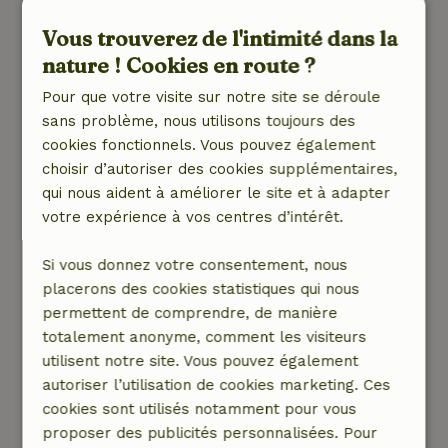
incroyablement sympathiques et toujours
Vous trouverez de l'intimité dans la
disponibles via l'appli, nous avons toujours eu
des réponses rapides et utiles. Il y a quelques
nature ! Cookies en route ?
petits points de préoccupation cependant. Le
Pour que votre visite sur notre site se déroule
bois pour le poêle à bois était indiqué comme
sans problème, nous utilisons toujours des
inclus, mais à l'arrivée, il s'est avéré qu'il n'y
cookies fonctionnels. Vous pouvez également
avait pas de bois présent. On nous a expliqué
choisir d’autoriser des cookies supplémentaires,
via l'appli que malheureusement ce n'était plus
qui nous aident à améliorer le site et à adapter
proposé en raison du vol. De plus, le wifi
votre expérience à vos centres d’intérêt.
fonctionnait lentement et nous avions
régulièrement une mauvaise couverture. De
Si vous donnez votre consentement, nous
plus, le four aurait besoin d'un nettoyage. sinon,
placerons des cookies statistiques qui nous
nous avons passé un très bon séjour et
permettent de comprendre, de manière
repensons à notre week-end avec plaisir !
totalement anonyme, comment les visiteurs
Nature, tranquillité et espace: 5
/5
utilisent notre site. Vous pouvez également
Nous avons passé un très beau week-end dans
autoriser l’utilisation de cookies marketing. Ces
cette maison nature. Le cottage est beau,
cookies sont utilisés notamment pour vous
spacieux et situé dans un quartier calme avec
proposer des publicités personnalisées. Pour
un grand jardin où l'on peut vraiment se