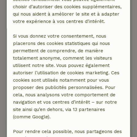
À cause de la canicule, il faisait quand même
choisir d’autoriser des cookies supplémentaires,
très chaud, faute de clim. Les propriétaires sont
qui nous aident à améliorer le site et à adapter
super sympas et t'accueillent chaleureusement
votre expérience à vos centres d’intérêt.
en te faisant visiter la maison et en t'expliquant
tout ce qu'il faut savoir. Il y a plein de choses à
Si vous donnez votre consentement, nous
faire dans la belle région de l'Achterhoek, je te
placerons des cookies statistiques qui nous
le recommande vivement !
permettent de comprendre, de manière
Nature, tranquillité et espace: 5
/5
totalement anonyme, comment les visiteurs
Le gîte se trouve dans un petit parc en pleine
utilisent notre site. Vous pouvez également
nature. Forêt et prairies. Des chevaux dans le
autoriser l’utilisation de cookies marketing. Ces
pré d'à côté. Des champs de maïs, une zone
cookies sont utilisés notamment pour vous
boisée. Magnifique ! Le centre de Ruurlo est
proposer des publicités personnalisées. Pour
accessible à pied, même si on a pris la voiture à
cela, nous analysons votre comportement de
cause de la chaleur.
navigation et vos centres d’intérêt – sur notre
Ce texte est traduite automatiquement.
site ainsi qu’en dehors, via 13 partenaires
Montre l'original.
(comme Google).
Marla
Pour rendre cela possible, nous partageons des