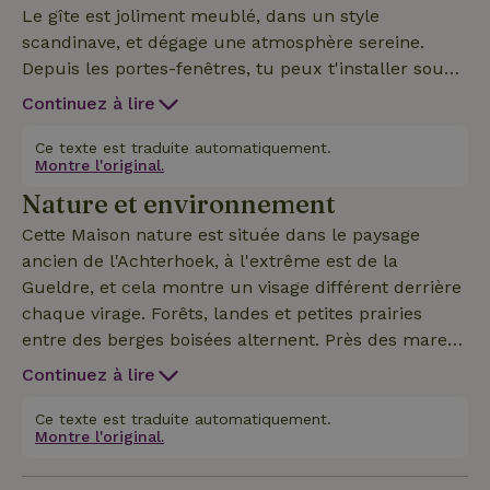
Le gîte est joliment meublé, dans un style
scandinave, et dégage une atmosphère sereine.
Depuis les portes-fenêtres, tu peux t'installer sous
la véranda couverte, où tu pourras profiter du plein
Continuez à lire
air jusque tard dans la soirée. Dans le salon, tu
regardes jusqu'au faîte du toit, merveilleusement
Ce texte est traduite automatiquement.
Montre l'original.
spacieux ! La cuisine moderne est équipée d'un
Nature et environnement
four/micro-ondes et d'un lave-vaisselle. Le lodge
dispose de deux chambres au rez-de-chaussée et
Cette Maison nature est située dans le paysage
d'un grenier douillet au premier étage, toutes
ancien de l'Achterhoek, à l'extrême est de la
équipées de lits à ressorts très confortables. La
Gueldre, et cela montre un visage différent derrière
cheminée atmosphérique au GAZ dans le salon
chaque virage. Forêts, landes et petites prairies
complète l'atmosphère de la forêt. Sans fumée et
entre des berges boisées alternent. Près des mares
sans animaux ! Wifi gratuit et parking juste à côté
à grenouilles, tu peux entendre les concerts
Continuez à lire
de la maison. Notre parc est délicieusement situé à
bruyants des rainettes au printemps. Si tu t'assieds
la campagne. Cela inclut bien sûr les odeurs et les
au bord d'un ruisseau, tu verras peut-être passer
Ce texte est traduite automatiquement.
bruits de la campagne :)
Montre l'original.
un rapide éclair bleu : le martin-pêcheur.
L'Achterhoek est un paradis pour se détendre, avec