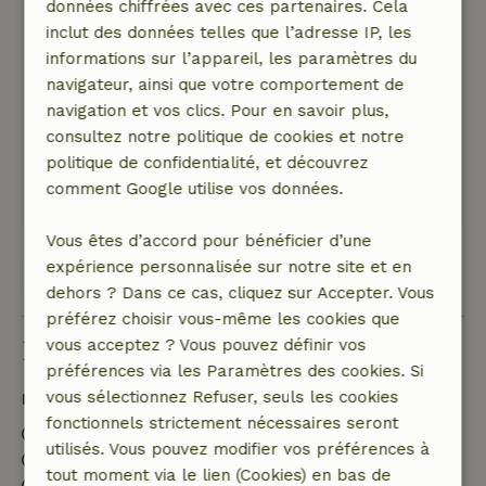
15 mai 2026
données chiffrées avec ces partenaires. Cela
inclut des données telles que l’adresse IP, les
Note générale: 9
/10
informations sur l’appareil, les paramètres du
Très bien !
navigateur, ainsi que votre comportement de
Nature, tranquillité et espace: 5
/5
navigation et vos clics. Pour en savoir plus,
Un très beau chalet en pleine nature, quelle
consultez notre politique de cookies et notre
tranquillité !
politique de confidentialité, et découvrez
Ce texte est traduite automatiquement.
comment Google utilise vos données.
Montre l'original.
Vous êtes d’accord pour bénéficier d’une
expérience personnalisée sur notre site et en
Voir les 22 avis
dehors ? Dans ce cas, cliquez sur Accepter. Vous
préférez choisir vous-même les cookies que
Bon à savoir
vous acceptez ? Vous pouvez définir vos
préférences via les Paramètres des cookies. Si
vous sélectionnez Refuser, seuls les cookies
Détails du séjour
fonctionnels strictement nécessaires seront
Arrivée: 15:30- 18:00
utilisés. Vous pouvez modifier vos préférences à
Départ: 09:00- 10:00
tout moment via le lien (Cookies) en bas de
Séjour sans contact possible