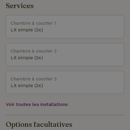
ses ruisseaux sinueux, ses domaines, ses châteaux,
Services
ses fermes et ses arbres centenaires. Mais
l'Achterhoek est aussi fait pour être actif. Tu peux
te promener sur des chemins de sable ou d'église,
Chambre à coucher 1
te sentir comme un cycliste au paradis, faire du
Lit simple (2x)
roller, de l'équitation, etc. Pour les enfants, par
beau ou mauvais temps, il y a tant de choses
amusantes à faire, comme la forêt d'escalade, le
Chambre à coucher 2
Kabouterpad, une belle piscine extérieure ou se
Lit simple (2x)
promener dans le plus grand labyrinthe de haies de
hêtres d'Europe. Ceci n'est qu'une petite sélection
de toutes les
Chambre à coucher 3
Lit simple (2x)
Voir toutes les installations
Options facultatives