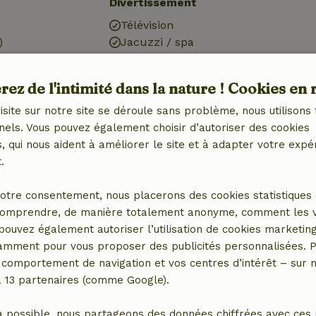
Divertissement
Télévision
)
Jacuzzi / spa
din
ez de l'intimité dans la nature ! Cookies en 
n
isite sur notre site se déroule sans problème, nous utilisons 
nels. Vous pouvez également choisir d’autoriser des cookies
 qui nous aident à améliorer le site et à adapter votre expé
Blanchisserie
.
anitaires
Machine à laver
1x)
otre consentement, nous placerons des cookies statistiques 
omprendre, de manière totalement anonyme, comment les vis
 pouvez également autoriser l’utilisation de cookies marketin
tamment pour vous proposer des publicités personnalisées. P
comportement de navigation et vos centres d’intérêt – sur no
a 13 partenaires (comme Google).
a possible, nous partageons des données chiffrées avec ces 