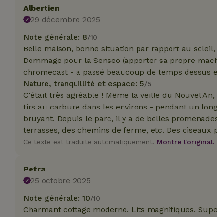
_nhft_translation
Albertien
29 décembre 2025
test_cookie
Go
.do
Note générale: 8
/10
_nhft_privacy-pol
_ga_JRK1QL37RY
Belle maison, bonne situation par rapport au soleil
IDE
Go
.do
Dommage pour la Senseo (apporter sa propre machine
_nhftconstraint_p
chromecast - a passé beaucoup de temps dessus et 
policy
Nature, tranquillité et espace: 5
/5
C'était très agréable ! Même la veille du Nouvel An,
_nhft_new-calend
tirs au carbure dans les environs - pendant un lo
bruyant. Depuis le parc, il y a de belles promenades 
terrasses, des chemins de ferme, etc. Des oiseaux p
_nhftconstraint_
onboarding
Ce texte est traduite automatiquement.
Montre l'original.
_nhftconstraint_t
search
Petra
25 octobre 2025
_cfuvid
Note générale: 10
/10
Charmant cottage moderne. Lits magnifiques. Supe