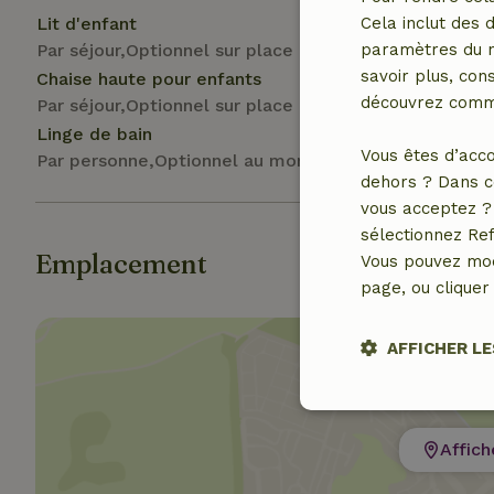
Lit d'enfant
Cela inclut des 
Par séjour,Optionnel sur place
paramètres du na
savoir plus, cons
Chaise haute pour enfants
découvrez comme
Par séjour,Optionnel sur place
Linge de bain
Vous êtes d’acco
Par personne,Optionnel au moment de la réservation
dehors ? Dans c
vous acceptez ? 
sélectionnez Ref
Emplacement
Vous pouvez mod
page, ou cliquer 
AFFICHER LE
Stricteme
nécessair
Affich