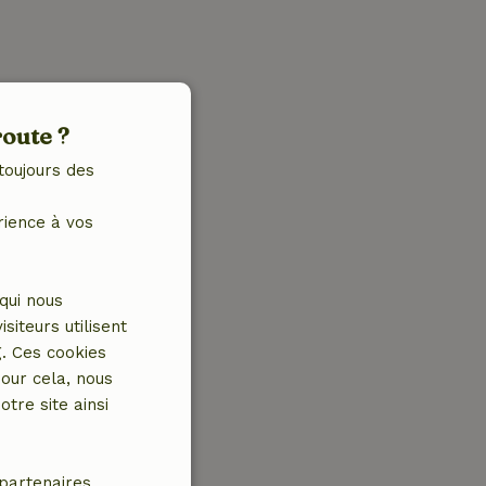
route ?
toujours des
rience à vos
qui nous
iteurs utilisent
g. Ces cookies
our cela, nous
tre site ainsi
partenaires.