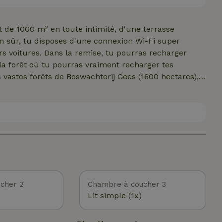
nt de 1000 m² en toute intimité, d'une terrasse
n sûr, tu disposes d'une connexion Wi-Fi super
s voitures. Dans la remise, tu pourras recharger
e la forêt où tu pourras vraiment recharger tes
s vastes forêts de Boswachterij Gees (1600 hectares),
maison, tu peux marcher ou faire du vélo directement
es, des landes et des kilomètres de bois variés. Cette
urelles les plus calmes et les plus sereines de la
cher 2
Chambre à coucher 3
Lit simple (1x)