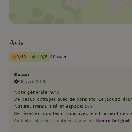
Les cookies stricte
Avis
utilisateurs et la 
nécessaires.
9/10
4,8/5
28 avis
Nom
CookieScriptCons
Suzan
18 avril 2026
Note générale: 9
/10
De beaux cottages avec de bons lits. Le jacuzzi étai
Nature, tranquillité et espace: 5
/5
Nom
Nom
Fou
Se réveiller tous les matins avec le sifflement des o
Nom
_nhft_search-geo
Do
_ga
Ce texte est traduite automatiquement.
Montre l'original.
_gcl_au
Go
.ma