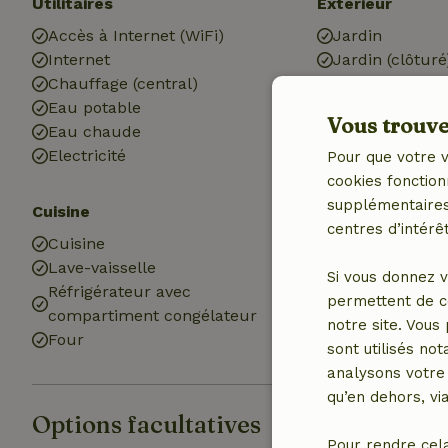
Utilitaires
Extérieur
Accès à Internet (WiFi)
Jardin
Internet
Jardin (clôturé
Chauffage (central)
Meubles de jar
Eau potable
Terrasse
Vous trouver
Eau chaude
Portes de jardi
Electricité
Débarras
Pour que votre v
cookies fonction
supplémentaires,
Cuisine
Salle de bains
centres d’intérêt
Cuisine
Equipements s
Lave-vaisselle
Salle de bain (
Si vous donnez v
Réfrigérateur avec
Douche
permettent de c
compartiment congélateur
Toilettes
notre site. Vous
Four
sont utilisés no
analysons votre 
qu’en dehors, vi
Options facultatives
Pour rendre cel