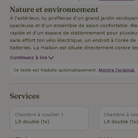
Nature et environnement
À l'extérieur, tu profiteras d'un grand jardin verdoya
spacieuse et d'un ensemble de salon confortable. Bie
rapide et d'un espace de stationnement pour plusieur
sans effort ton vélo électrique, un endroit à l'orée d
batteries. La maison est située directement contre le
sur un petit parc de vacances tranquille. Depuis la 
Continuez à lire
dans la nature : tu passes devant des marais tranquill
partie méconnue de la Drenthe est l'une des zones nat
Ce texte est traduite automatiquement.
Montre l'original.
province, parfaite pour se détendre complètement.
Services
Chambre à coucher 1
Chambre à cou
Lit double (1x)
Lit double (1x)