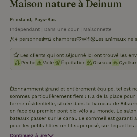
Maison nature à Deinum
Friesland, Pays-Bas
Indépendant | Dans une cour | Maisonnette
4 personnes
2 chambres
Wifi
Les animaux ne s
Les clients qui ont séjourné ici ont trouvé les en
Pêche
Voile
Ḗquitation
Oiseaux
Cyclis
Étonnamment grand et entièrement équipé, tel est no
sommes particulièrement fiers ! Il a de la place pour
ferme résidentielle, située dans le hameau de Ritsum
en face du premier pont bio-vélo au monde. Le salon o
bateaux passer sur le canal. Le sommeil est garanti a
pour les petits hôtes un lit superposé, sur lequel le
beaucoup d'animaux autour de la ferme, des chiens, de
Continuez à lire