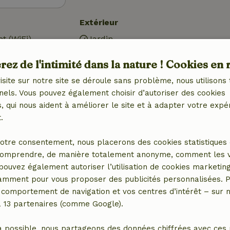
Extérieur
et (WiFi)
Jardin
Barbecue
ez de l'intimité dans la nature ! Cookies en 
ctrique, central)
Meubles de jardin
ctrique)
Terrasse
isite sur notre site se déroule sans problème, nous utilisons 
harge pour
Portes de jardin
nels. Vous pouvez également choisir d’autoriser des cookies
Débarras
 qui nous aident à améliorer le site et à adapter votre expé
.
otre consentement, nous placerons des cookies statistiques 
omprendre, de manière totalement anonyme, comment les vis
Cuisine
 pouvez également autoriser l’utilisation de cookies marketin
tamment pour vous proposer des publicités personnalisées. P
ébé (1x)
Cuisine
comportement de navigation et vos centres d’intérêt – sur no
Réfrigérateur avec
a 13 partenaires (comme Google).
compartiment congélateur
Four
a possible, nous partageons des données chiffrées avec ces 