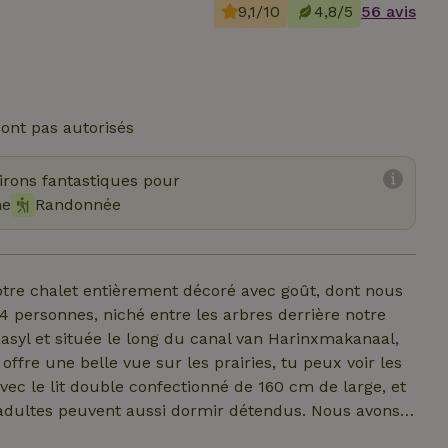
9,1/10
4,8/5
56 avis
ont pas autorisés
virons fantastiques pour
me
Randonnée
tre chalet entièrement décoré avec goût, dont nous
 4 personnes, niché entre les arbres derrière notre
asyl et située le long du canal van Harinxmakanaal,
ffre une belle vue sur les prairies, tu peux voir les
vec le lit double confectionné de 160 cm de large, et
s adultes peuvent aussi dormir détendus. Nous avons
s chats, des poulets (œufs frais à vendre), des oies,