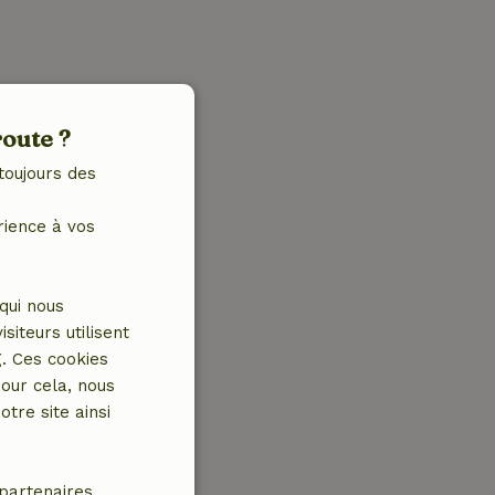
route ?
toujours des
rience à vos
qui nous
iteurs utilisent
g. Ces cookies
our cela, nous
tre site ainsi
partenaires.