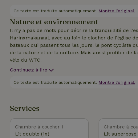
des canards, et dans la prairie adjacente, des chèvres 
détendre derrière ton ordinateur portable. Leeuwarde
Ce texte est traduite automatiquement.
Montre l'original.
notre ferme, le long du van Harinxmakanaal, il y a un
Nature et environnement
Il n'y a pas de mots pour décrire la tranquillité de l'e
Harinxmakanaal, avec au loin le clocher de l'église de
bateaux qui passent tous les jours, le pont cycliste qu
de la nature et de la culture. Mais aussi profiter de 
vélo du WTC.
Continuez à lire
Ce texte est traduite automatiquement.
Montre l'original.
Services
Chambre à coucher 1
Chambre à cou
Lit double (1x)
Lit superposé 