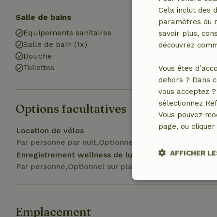
Cela inclut des 
Salle de bains
Blanchisserie
paramètres du na
Equipements sanitaires
Machine à lave
savoir plus, cons
Salle de bain (1x)
découvrez comme
Douche
Toilettes
Vous êtes d’acco
dehors ? Dans c
vous acceptez ? 
sélectionnez Ref
Options facultatives
Vous pouvez mod
page, ou cliquer 
Location de vélos
Par personne par nuit,Optionnel sur place
AFFICHER LE
Enregistrement wellness de luxe
Par personne,Optionnel sur place
Stricteme
nécessair
Emplacement