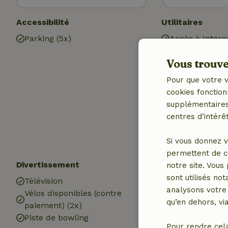
Accessibilité
Utilitaires
Parking (5x)
Accès à Intern
Internet
Vous trouver
Chauffage (éle
Chauffage (éle
Pour que votre v
Station de rec
cookies fonction
voiture
supplémentaires,
Eau potable
centres d’intérêt
Eau chaude
Electricité
Si vous donnez v
permettent de c
Divertissement
Les enfants
notre site. Vous
sont utilisés no
Télévision
Chaise haute b
analysons votre 
Vélos disponibles (contre
Bac à sable
qu’en dehors, vi
paiement) (2x)
Plaine de jeux
Piste de bowling
Pour rendre cel