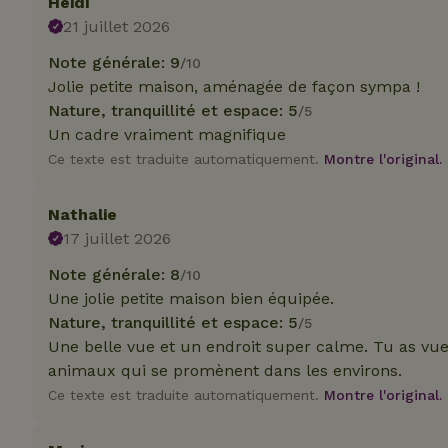
Heidi
_nhft_translation
21 juillet 2026
test_cookie
Go
.do
Note générale: 9
/10
_nhft_privacy-pol
Jolie petite maison, aménagée de façon sympa !
_ga_JRK1QL37RY
IDE
Go
Nature, tranquillité et espace: 5
/5
.do
Un cadre vraiment magnifique
_nhftconstraint_p
policy
Ce texte est traduite automatiquement.
Montre l'original.
_nhft_new-calend
Nathalie
17 juillet 2026
_nhftconstraint_
Note générale: 8
/10
onboarding
Une jolie petite maison bien équipée.
Nature, tranquillité et espace: 5
/5
_nhftconstraint_t
search
Une belle vue et un endroit super calme. Tu as vu
animaux qui se promènent dans les environs.
_cfuvid
Ce texte est traduite automatiquement.
Montre l'original.