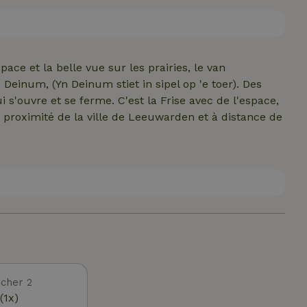
du pays. Beaucoup de livres à lire, et le wifi pour se
n est accessible à vélo à environ 3,5 km. En face de
 bel itinéraire de marche/cyclisme.
space et la belle vue sur les prairies, le van
 Deinum, (Yn Deinum stiet in sipel op 'e toer). Des
i s'ouvre et se ferme. C'est la Frise avec de l'espace,
la proximité de la ville de Leeuwarden et à distance de
cher 2
(1x)