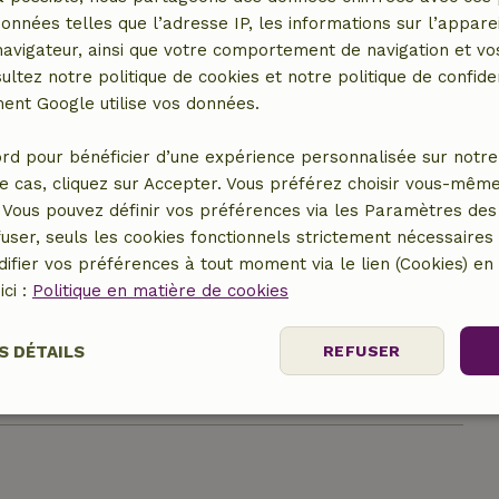
données telles que l’adresse IP, les informations sur l’apparei
vigateur, ainsi que votre comportement de navigation et vos
r
ultez notre politique de cookies et notre politique de confiden
nt Google utilise vos données.
rd pour bénéficier d’une expérience personnalisée sur notre 
e cas, cliquez sur Accepter. Vous préférez choisir vous-même
Vous pouvez définir vos préférences via les Paramètres des 
user, seuls les cookies fonctionnels strictement nécessaires s
ifier vos préférences à tout moment via le lien (Cookies) e
ici :
Politique en matière de cookies
12,50 €
S DÉTAILS
REFUSER
65,00 €
nt
Performance
Ciblage
Fo
es