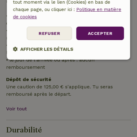
remboursement à 100 % de l'acompte :
tout moment via le lien (Cookies) en bas de
chaque page, ou cliquer ici :
Politique en matière
• jusqu'à 42 jours avant l'arrivée : remboursement
de cookies
de 70 %
• entre 42 et 28 jours avant l'arrivée :
REFUSER
ACCEPTER
remboursement de 40 %
• de 28 jours avant l'arrivée jusqu'au jour de
AFFICHER LES DÉTAILS
l'arrivée : remboursement de 10 %
• le jour de l'arrivée ou après : aucun
Strictement
Performance
Ciblage
remboursement
nécessaires
Dépôt de sécurité
Une caution de 125,00 € s'applique. Tu seras
Fonctionnalité
remboursé après le départ.
Voir tout
Durabilité
Strictement nécessaires
Performance
Ciblage