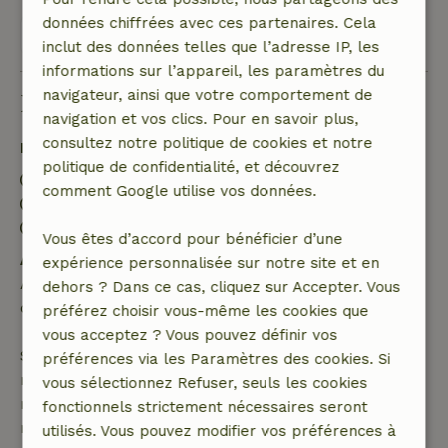
données chiffrées avec ces partenaires. Cela
Voir les 8 avis
inclut des données telles que l’adresse IP, les
informations sur l’appareil, les paramètres du
navigateur, ainsi que votre comportement de
Bon à savoir
navigation et vos clics. Pour en savoir plus,
consultez notre politique de cookies et notre
Détails du séjour
politique de confidentialité, et découvrez
Arrivée: 15:00- 18:00
comment Google utilise vos données.
Départ: 08:00- 10:00
Séjour sans contact possible
Vous êtes d’accord pour bénéficier d’une
Annulation gratuite dans les 24 heures
expérience personnalisée sur notre site et en
Annulation gratuite dans les 24 heures suivant la
dehors ? Dans ce cas, cliquez sur Accepter. Vous
confirmation de ta réservation.
préférez choisir vous-même les cookies que
vous acceptez ? Vous pouvez définir vos
Si tu annules dans le délai indiqué, tu as droit à un
préférences via les Paramètres des cookies. Si
remboursement intégral du montant de la
vous sélectionnez Refuser, seuls les cookies
réservation. Passé ce délai, tu recevras un
fonctionnels strictement nécessaires seront
remboursement partiel du coût du voyage et un
utilisés. Vous pouvez modifier vos préférences à