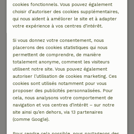
qu'il faut. Top cottage
cookies fonctionnels. Vous pouvez également
Nature, tranquillité et espace: 5
/5
choisir d’autoriser des cookies supplémentaires,
Quel plaisir ! Un joli cottage, un chalet, avec tout
qui nous aident à améliorer le site et à adapter
ce qu'il faut. Un très beau jardin, avec de
votre expérience à vos centres d’intérêt.
l'herbe des deux côtés, avec de jolis sièges et de
belles chaises suspendues et allongées. Avec de
Si vous donnez votre consentement, nous
beaux sièges et de belles chaises suspendues
placerons des cookies statistiques qui nous
et allongées. Jardin bien clôturé, café d'accueil
permettent de comprendre, de manière
très sympa avec quelques friandises pour le
totalement anonyme, comment les visiteurs
chien. Petit parc à proximité délicieux pour
utilisent notre site. Vous pouvez également
juste "aller" avec le chien. Beaucoup de forêts
autoriser l’utilisation de cookies marketing. Ces
dans les environs, bien que cherchant des
cookies sont utilisés notamment pour vous
plages pour chiens, mais nous avons réussi. Ici,
proposer des publicités personnalisées. Pour
notre chien a pu bien s'amuser. Beaucoup de
cela, nous analysons votre comportement de
marchés de friperies à proximité, donc ça vaut
navigation et vos centres d’intérêt – sur notre
vraiment le coup !
site ainsi qu’en dehors, via 13 partenaires
Ce texte est traduite automatiquement.
(comme Google).
Montre l'original.
Pour rendre cela possible, nous partageons des