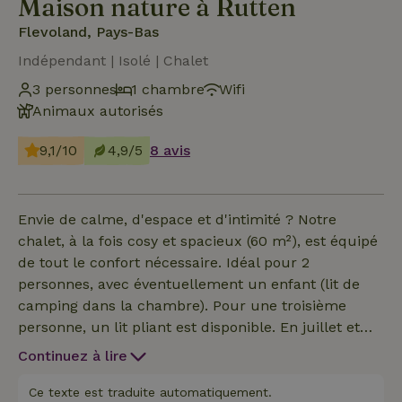
Maison nature à Rutten
Flevoland, Pays-Bas
Indépendant | Isolé | Chalet
3 personnes
1 chambre
Wifi
Animaux autorisés
9,1/10
4,9/5
8 avis
Envie de calme, d'espace et d'intimité ? Notre
chalet, à la fois cosy et spacieux (60 m²), est équipé
de tout le confort nécessaire. Idéal pour 2
personnes, avec éventuellement un enfant (lit de
camping dans la chambre). Pour une troisième
personne, un lit pliant est disponible. En juillet et
août, tu peux installer ta propre tente pour 2
Continuez à lire
enfants maximum. On facture un supplément par
personne pour ça. Le chalet se trouve dans un petit
Ce texte est traduite automatiquement.