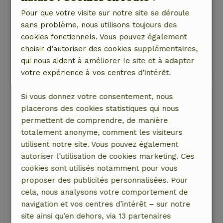
maison : des oiseaux, des écureuils et même
Pour que votre visite sur notre site se déroule
un blaireau qui reniflait et se baladait dans les
sans problème, nous utilisons toujours des
parages.
cookies fonctionnels. Vous pouvez également
À recommander !
choisir d’autoriser des cookies supplémentaires,
Ce texte est traduite automatiquement.
qui nous aident à améliorer le site et à adapter
Montre l'original.
votre expérience à vos centres d’intérêt.
Gre
Si vous donnez votre consentement, nous
5 juin 2026
placerons des cookies statistiques qui nous
permettent de comprendre, de manière
Note générale: 9
/10
totalement anonyme, comment les visiteurs
L'emplacement de la belle maison la cabane à
utilisent notre site. Vous pouvez également
chevreuil avec tellement d'espace autour d'elle
autoriser l’utilisation de cookies marketing. Ces
Le grand jardin attenant à la lisière de la forêt.
cookies sont utilisés notamment pour vous
Un bel endroit tranquille, avec beaucoup
proposer des publicités personnalisées. Pour
d'intimité. La belle nature, apprécié les
cela, nous analysons votre comportement de
nombreux oiseaux en chœur tout au long de la
navigation et vos centres d’intérêt – sur notre
journée, y compris les mésanges, les pinsons,
site ainsi qu’en dehors, via 13 partenaires
les merles, a également vu le pic, le geai, la