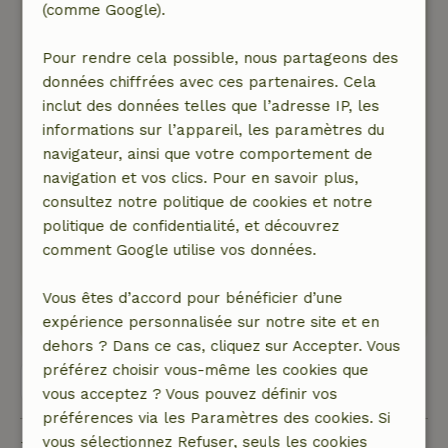
(comme Google).
sittelle et même le jaseur, incroyable. Les
écureuils rouges et noirs allaient et venaient
Pour rendre cela possible, nous partageons des
pour les cacahuètes. Et un matin, vers 6
données chiffrées avec ces partenaires. Cela
heures, nous avons vu un daim qui se
inclut des données telles que l’adresse IP, les
promenait tranquillement à l'orée des bois,
informations sur l’appareil, les paramètres du
magnifique. Nous nous sommes bien amusés,
navigateur, ainsi que votre comportement de
c'est une belle expérience de pouvoir profiter
navigation et vos clics. Pour en savoir plus,
de la nature, alors un grand merci pour tout
consultez notre politique de cookies et notre
cela. Andre &amp; Gre de Den Helder
politique de confidentialité, et découvrez
Nature, tranquillité et espace: 5
/5
comment Google utilise vos données.
Une belle maison, entièrement équipée
Ce texte est traduite automatiquement.
Vous êtes d’accord pour bénéficier d’une
Montre l'original.
expérience personnalisée sur notre site et en
dehors ? Dans ce cas, cliquez sur Accepter. Vous
préférez choisir vous-même les cookies que
Voir les 80 avis
vous acceptez ? Vous pouvez définir vos
préférences via les Paramètres des cookies. Si
vous sélectionnez Refuser, seuls les cookies