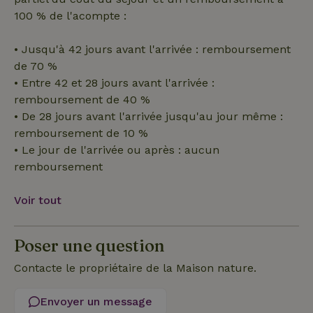
100 % de l'acompte :
Strictement nécessaires
Performance
Ciblage
• Jusqu'à 42 jours avant l'arrivée : remboursement
Fonctionnalité
de 70 %
Les cookies strictement nécessaires habilitent des
• Entre 42 et 28 jours avant l'arrivée :
fonctionnalités de base du site Web telles que la connexion
remboursement de 40 %
des utilisateurs et la gestion des comptes. Le site Web ne
peut pas être utilisé correctement sans les cookies
• De 28 jours avant l'arrivée jusqu'au jour même :
strictement nécessaires.
remboursement de 10 %
Fournisseur
/
• Le jour de l'arrivée ou après : aucun
Nom
Expiration
Description
Domaine
remboursement
CookieScriptConsent
CookieScript
4
Ce cookie e
.maisonnature.fr
semaines
utilisé par l
2 jours
service
Voir tout
Cookie-
Script.com
pour
mémoriser
Poser une question
les
préférence
de
Contacte le propriétaire de la Maison nature.
consenteme
des visiteur
en matière 
Envoyer un message
cookies. Il e
nécessaire