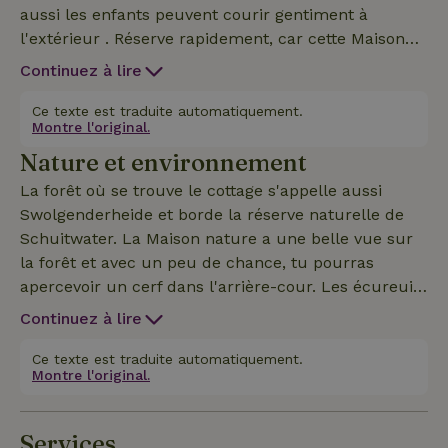
aussi les enfants peuvent courir gentiment à
l'extérieur . Réserve rapidement, car cette Maison
nature est très populaire.
Continuez à lire
Ce texte est traduite automatiquement.
Montre l'original.
Nature et environnement
La forêt où se trouve le cottage s'appelle aussi
Swolgenderheide et borde la réserve naturelle de
Schuitwater. La Maison nature a une belle vue sur
la forêt et avec un peu de chance, tu pourras
apercevoir un cerf dans l'arrière-cour. Les écureuils
et les oiseaux sont nombreux et si tu veux en voir
Continuez à lire
plus, il te suffit de t'enfoncer dans les bois où tu as
de bonnes chances d'apercevoir un chevreuil, un
Ce texte est traduite automatiquement.
Montre l'original.
renard ou un blaireau. Il y a plusieurs itinéraires de
randonnée et de cyclisme. Et le Limbourg du Nord
est connu pour ses nombreuses attractions telles
Services