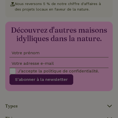
Nous reversons 5 % de notre chiffre d'affaires à
des projets locaux en faveur de la nature.
Strictement nécessaires
Performance
Ciblage
Fonctionnalité
Découvrez d'autres maisons
Les cookies strictement nécessaires habilitent des
idylliques dans la nature.
fonctionnalités de base du site Web telles que la connexion
des utilisateurs et la gestion des comptes. Le site Web ne
peut pas être utilisé correctement sans les cookies
strictement nécessaires.
Votre prénom
Fournisseur
/
Nom
Expiration
Description
Domaine
Votre adresse e-mail
CookieScriptConsent
CookieScript
4
Ce cookie e
J’accepte la
politique de confidentialité
.
.maisonnature.fr
semaines
utilisé par l
2 jours
service
S'abonner à la newsletter
Cookie-
Script.com
pour
mémoriser
les
préférence
de
Types
consenteme
des visiteur
en matière 