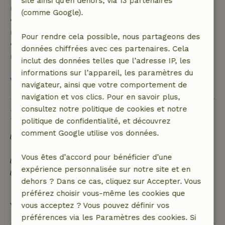
site ainsi qu’en dehors, via 13 partenaires
remboursement de 40 %
(comme Google).
• De 28 jours avant l'arrivée jusqu'au jour même :
remboursement de 10 %
Pour rendre cela possible, nous partageons des
• Le jour de l'arrivée ou après : aucun
données chiffrées avec ces partenaires. Cela
remboursement
inclut des données telles que l’adresse IP, les
informations sur l’appareil, les paramètres du
Voir tout
navigateur, ainsi que votre comportement de
navigation et vos clics. Pour en savoir plus,
consultez notre politique de cookies et notre
Durabilité
politique de confidentialité, et découvrez
comment Google utilise vos données.
Hors réseau ou alimenté par une énergie 100 %
renouvelable
Vous êtes d’accord pour bénéficier d’une
Matériaux d'isolation naturelle
expérience personnalisée sur notre site et en
Construit avec des matériaux de construction
dehors ? Dans ce cas, cliquez sur Accepter. Vous
naturels
préférez choisir vous-même les cookies que
Voir tout
vous acceptez ? Vous pouvez définir vos
préférences via les Paramètres des cookies. Si