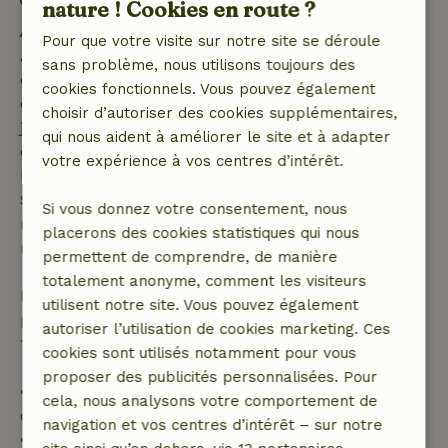
nature ! Cookies en route ?
Annulation gratuite dans les 7 jours
Pour que votre visite sur notre site se déroule
Annulation gratuite dans les 7 jours suivant la
sans problème, nous utilisons toujours des
confirmation de ta réservation, à condition que la
cookies fonctionnels. Vous pouvez également
demande de réservation ait été effectuée plus de 28
choisir d’autoriser des cookies supplémentaires,
jours avant la date de début. Pour les réservations
qui nous aident à améliorer le site et à adapter
dont la date de début est dans les 28 jours,
votre expérience à vos centres d’intérêt.
l'annulation gratuite s'applique dans les 24 heures.
Si tu annules dans le délai indiqué, tu as droit à un
Si vous donnez votre consentement, nous
remboursement intégral du montant de la
placerons des cookies statistiques qui nous
réservation.
permettent de comprendre, de manière
totalement anonyme, comment les visiteurs
Passé ce délai, tu recevras un remboursement
utilisent notre site. Vous pouvez également
partiel du coût du séjour et un remboursement à
autoriser l’utilisation de cookies marketing. Ces
100 % de l'acompte :
cookies sont utilisés notamment pour vous
proposer des publicités personnalisées. Pour
• Jusqu'à 42 jours avant l'arrivée : remboursement
cela, nous analysons votre comportement de
de 70 %
navigation et vos centres d’intérêt – sur notre
• Entre 42 et 28 jours avant l'arrivée :