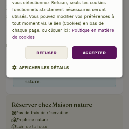
vous sélectionnez Refuser, seuls les cookies
Poser une question
fonctionnels strictement nécessaires seront
utilisés. Vous pouvez modifier vos préférences à
Contacte le propriétaire de la Maison nature.
tout moment via le lien (Cookies) en bas de
chaque page, ou cliquer ici :
Politique en matière
Envoyer un message
de cookies
Commencer ma réservation
REFUSER
ACCEPTER
Oups ! Malheureusement, vous ne
AFFICHER LES DÉTAILS
pouvez plus réserver cette maison
Strictement
Performance
Ciblage
nature.
nécessaires
Réserver chez Maison nature
Fonctionnalité
Pas de frais de réservation
En pleine nature
Loin de la foule