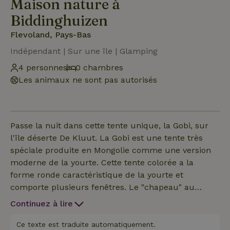
Maison nature à
Biddinghuizen
Flevoland, Pays-Bas
Indépendant | Sur une île | Glamping
4 personnes
0 chambres
Les animaux ne sont pas autorisés
Passe la nuit dans cette tente unique, la Gobi, sur
l'île déserte De Kluut. La Gobi est une tente très
spéciale produite en Mongolie comme une version
moderne de la yourte. Cette tente colorée a la
forme ronde caractéristique de la yourte et
comporte plusieurs fenêtres. Le "chapeau" au
sommet donne un aspect gai, mais assure
Continuez à lire
également la ventilation. Par conséquent, il est
toujours agréable de séjourner dans cette tente
Ce texte est traduite automatiquement.