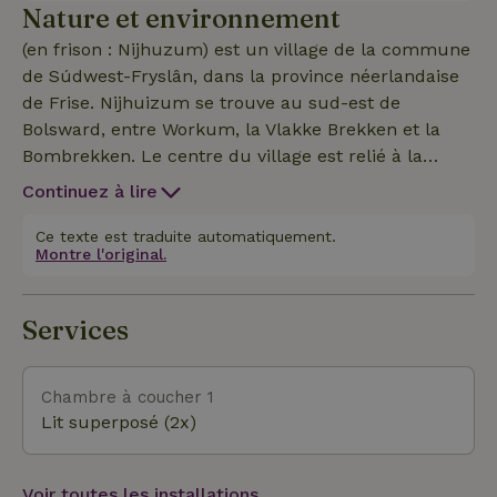
Nature et environnement
superposés avec matelas et oreillers, une table à
manger et 4 chaises. Tu trouveras aussi un coin
(en frison : Nijhuzum) est un village de la commune
cuisine tout simple et, si besoin, du chauffage.
de Súdwest-Fryslân, dans la province néerlandaise
Derrière les cabanes de randonnée, il y a un bloc
de Frise. Nijhuizum se trouve au sud-est de
sanitaire avec une douche et des toilettes.
Bolsward, entre Workum, la Vlakke Brekken et la
Bombrekken. Le centre du village est relié à la
Vlakke Brekken par le canal Nijhuizumervaart et De
Continuez à lire
Grons. La Lange Vliet coule le long du village. Le
village a aussi un petit port d'amarrage. En 2021, il
Ce texte est traduite automatiquement.
Montre l'original.
comptait 55 habitants. Nijhuizum est un village de
campagne où l'élevage laitier et le tourisme/les
loisirs jouent un rôle important, avec trois
Services
campings. On ne peut accéder au village par la
route qu’en passant par la digue de Nijhuizum, ce
qui fait que la route principale qui longe le village
Chambre à coucher 1
est une impasse des deux côtés.
Lit superposé (2x)
Voir toutes les installations