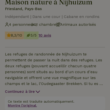
Maison nature à Nijhuizum
Friesland, Pays-Bas
Indépendant | Dans une cour | Cabane en rondins
4 personnes
1 chambre
Animaux autorisés
8,3/10
5/5
10 avis
Les refuges de randonnée de Nijhuizum te
permettent de passer la nuit dans des refuges. Les
deux refuges (pouvant accueillir chacun quatre
personnes) sont situés au bord d'un cours d'eau
navigable et offrent une vue magnifique sur les
champs et le lac, l'Oudegaaster Brekken. Si tu es de
passage et que tu cherches un peu de calme et
Continuez à lire
d'espace, tu es le bienvenu ici. Les cabanes de
randonnée sont entièrement équipées pour
Ce texte est traduite automatiquement.
Montre l'original.
accueillir jusqu'à 4 personnes. Tu y trouveras 2 lits