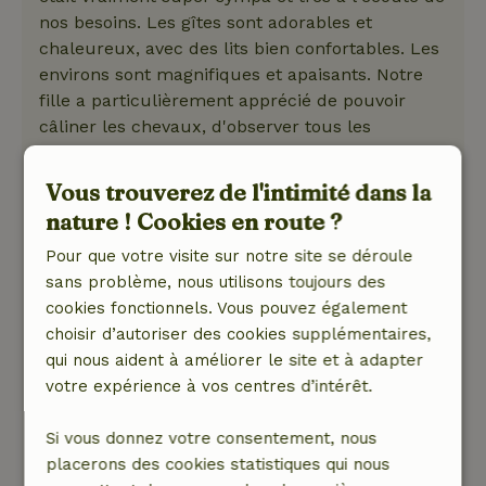
nos besoins. Les gîtes sont adorables et
chaleureux, avec des lits bien confortables. Les
environs sont magnifiques et apaisants. Notre
fille a particulièrement apprécié de pouvoir
câliner les chevaux, d'observer tous les
animaux et même de participer un peu au
nettoyage des écuries. On s'est vraiment sentis
Vous trouverez de l'intimité dans la
loin de tout. Un endroit idéal pour se ressourcer
nature ! Cookies en route ?
!
Nature, tranquillité et espace: 5
Pour que votre visite sur notre site se déroule
/5
L'arrivée s'est passée très facilement et dans la
sans problème, nous utilisons toujours des
bonne humeur : les clés nous attendaient et on
cookies fonctionnels. Vous pouvez également
a même pu entrer dans le gîte plus tôt que
choisir d’autoriser des cookies supplémentaires,
prévu. Martha, la propriétaire, était super
qui nous aident à améliorer le site et à adapter
sympa et très à l'écoute de nos besoins. Il y
votre expérience à vos centres d’intérêt.
avait aussi un petit salon de thé sympa où on
pouvait acheter des boissons et des petites
Si vous donnez votre consentement, nous
gourmandises. Ça a tout de suite rendu notre
placerons des cookies statistiques qui nous