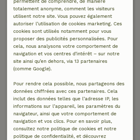
séjour détendu et chaleureux.
permettent de comprendre, de manière
totalement anonyme, comment les visiteurs
Ce texte est traduite automatiquement.
utilisent notre site. Vous pouvez également
Montre l'original.
autoriser l’utilisation de cookies marketing. Ces
cookies sont utilisés notamment pour vous
Margreet
proposer des publicités personnalisées. Pour
27 septembre 2025
cela, nous analysons votre comportement de
Note générale: 8
/10
navigation et vos centres d’intérêt – sur notre
Le petit déjeuner nous a semblé correct, les
site ainsi qu’en dehors, via 13 partenaires
sandwichs étaient un peu secs et il nous
(comme Google).
manquait un verre de lait et un oeuf à la coque,
un conseil pourrait être plus étendu... pour 10
Pour rendre cela possible, nous partageons des
euros par personne, sinon très bien, les toilettes
données chiffrées avec ces partenaires. Cela
étaient agréables, à proximité du gîte.
inclut des données telles que l’adresse IP, les
Nature, tranquillité et espace: 5
/5
informations sur l’appareil, les paramètres du
Génial, quel repos ! Viens à toi-même !
navigateur, ainsi que votre comportement de
Ce texte est traduite automatiquement.
navigation et vos clics. Pour en savoir plus,
Montre l'original.
consultez notre politique de cookies et notre
politique de confidentialité, et découvrez