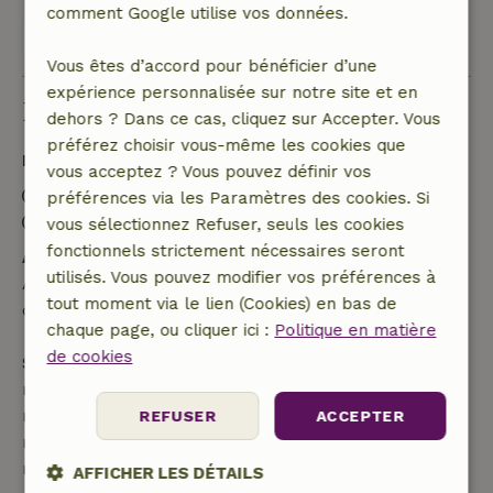
comment Google utilise vos données.
Voir les 10 avis
Vous êtes d’accord pour bénéficier d’une
expérience personnalisée sur notre site et en
Bon à savoir
dehors ? Dans ce cas, cliquez sur Accepter. Vous
préférez choisir vous-même les cookies que
Détails du séjour
vous acceptez ? Vous pouvez définir vos
Arrivée: 15:00- 21:00
préférences via les Paramètres des cookies. Si
Départ: 08:00- 11:00
vous sélectionnez Refuser, seuls les cookies
fonctionnels strictement nécessaires seront
Annulation gratuite dans les 24 heures
utilisés. Vous pouvez modifier vos préférences à
Annulation gratuite dans les 24 heures suivant la
tout moment via le lien (Cookies) en bas de
confirmation de ta réservation.
chaque page, ou cliquer ici :
Politique en matière
de cookies
Si tu annules dans le délai indiqué, tu as droit à un
remboursement intégral du montant de la
réservation. Passé ce délai, tu recevras un
REFUSER
ACCEPTER
remboursement partiel du coût du voyage et un
remboursement à 100 % de l'acompte :
AFFICHER LES DÉTAILS