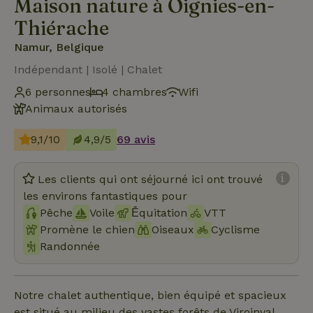
Maison nature à Oignies-en-
Thiérache
Namur, Belgique
Indépendant | Isolé | Chalet
6 personnes
4 chambres
Wifi
Animaux autorisés
9,1/10
4,9/5
69 avis
Les clients qui ont séjourné ici ont trouvé
les environs fantastiques pour
Pêche
Voile
Ḗquitation
VTT
Promène le chien
Oiseaux
Cyclisme
Randonnée
Notre chalet authentique, bien équipé et spacieux
est situé au milieu des vastes forêts de Viroinval,