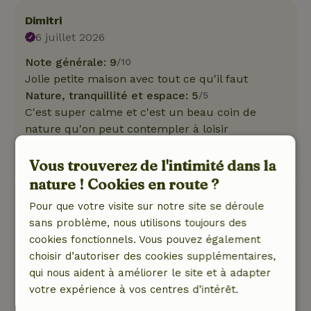
Dimitri
6 juillet 2026
Note générale: 9
/10
Jolie petite maison avec tout ce qu'il faut
Nature, tranquillité et espace: 5
/5
C'est super calme et c'est un beau coin de
nature qu'on peut contempler à loisir
Ce texte est traduite automatiquement.
Vous trouverez de l'intimité dans la
Montre l'original.
nature ! Cookies en route ?
Marianne
Pour que votre visite sur notre site se déroule
15 juin 2026
sans problème, nous utilisons toujours des
cookies fonctionnels. Vous pouvez également
Note générale: 8
/10
choisir d’autoriser des cookies supplémentaires,
Le gîte a été aménagé avec beaucoup de soin,
qui nous aident à améliorer le site et à adapter
et tout y est, sauf la télé.
votre expérience à vos centres d’intérêt.
Nature, tranquillité et espace: 5
/5
Un cadre magnifique, où tu peux vraiment te