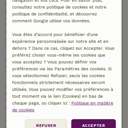
navigation et vos clics. Pour en savoir plus,
demande de réservation ait été effectuée plus de 28
consultez notre politique de cookies et notre
jours avant la date de début. Pour les réservations
politique de confidentialité, et découvrez
dont la date de début est dans les 28 jours,
comment Google utilise vos données.
l'annulation gratuite s'applique dans les 24 heures.
Si tu annules dans le délai indiqué, tu as droit à un
Vous êtes d’accord pour bénéficier d’une
remboursement intégral du montant de la
expérience personnalisée sur notre site et en
réservation.
dehors ? Dans ce cas, cliquez sur Accepter. Vous
préférez choisir vous-même les cookies que
Passé ce délai, tu recevras un remboursement
vous acceptez ? Vous pouvez définir vos
partiel du coût du séjour et un remboursement à
préférences via les Paramètres des cookies. Si
100 % de l'acompte :
vous sélectionnez Refuser, seuls les cookies
fonctionnels strictement nécessaires seront
• Jusqu'à 42 jours avant l'arrivée : remboursement
utilisés. Vous pouvez modifier vos préférences à
de 70 %
tout moment via le lien (Cookies) en bas de
• Entre 42 et 28 jours avant l'arrivée :
chaque page, ou cliquer ici :
Politique en matière
remboursement de 40 %
de cookies
• De 28 jours avant l'arrivée jusqu'au jour même :
remboursement de 10 %
REFUSER
ACCEPTER
• Le jour de l'arrivée ou après : aucun