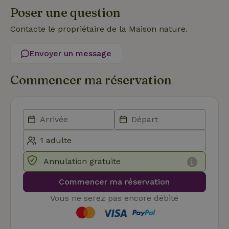
Poser une question
Fournisseur
/
Nom
Expiration
Description
Domaine
Contacte le propriétaire de la Maison nature.
CookieScriptConsent
CookieScript
4
Ce cookie e
.maisonnature.fr
semaines
utilisé par l
Envoyer un message
2 jours
service
Cookie-
Script.com
pour
Commencer ma réservation
mémoriser
les
préférence
de
consenteme
des visiteur
en matière 
cookies. Il e
nécessaire
que la
bannière de
Annulation gratuite
cookies
Cookie-
Script.com
Commencer ma réservation
Politique de confidentialité de Google
fonctionne
correctemen
Vous ne serez pas encore débité