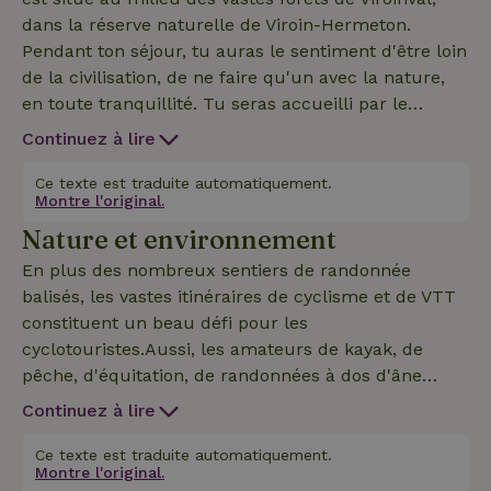
dans la réserve naturelle de Viroin-Hermeton.
Pendant ton séjour, tu auras le sentiment d'être loin
de la civilisation, de ne faire qu'un avec la nature,
en toute tranquillité. Tu seras accueilli par le
bruissement des arbres, de belles vues sur la vallée
Continuez à lire
forestière, le gazouillis des oiseaux, l'ondulation de
l'eau, le hululement de la chouette hulotte,... Avec
Ce texte est traduite automatiquement.
Montre l'original.
un peu de chance, tu tomberas nez à nez avec un
Nature et environnement
chevreuil ou tu apercevras des sangliers. Le chalet
se compose d'un coin salon et d'une cuisine avec
En plus des nombreux sentiers de randonnée
cuisinière, four, réfrigérateur et lave-vaisselle. Il y a
balisés, les vastes itinéraires de cyclisme et de VTT
4 zones de couchage : une chambre avec un lit
constituent un beau défi pour les
double (160/200), une chambre avec un lit
cyclotouristes.Aussi, les amateurs de kayak, de
superposé, une mezzanine avec 2 lits séparés. Il y a
pêche, d'équitation, de randonnées à dos d'âne
un salon supplémentaire avec mezzanine avec un
peuvent se retrouver dans les villages voisins.Ceux
Continuez à lire
canapé-lit qui peut être converti en lit double (130/193)
qui aiment chercher l'aventure trouveront dans les
environs la tyrolienne au-dessus de la Meuse, le
Ce texte est traduite automatiquement.
Montre l'original.
paintball, le bunjee, le mountain board ou le ski/