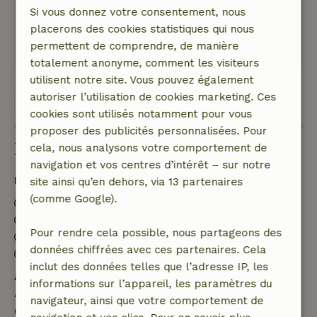
Si vous donnez votre consentement, nous
détendre
placerons des cookies statistiques qui nous
Ce texte est traduite automatiquement.
permettent de comprendre, de manière
Montre l'original.
totalement anonyme, comment les visiteurs
utilisent notre site. Vous pouvez également
autoriser l’utilisation de cookies marketing. Ces
Voir les 69 avis
cookies sont utilisés notamment pour vous
proposer des publicités personnalisées. Pour
Bon à savoir
cela, nous analysons votre comportement de
navigation et vos centres d’intérêt – sur notre
Détails du séjour
site ainsi qu’en dehors, via 13 partenaires
(comme Google).
Arrivée: 16:00- 22:00
Départ: 08:00- 10:00
Pour rendre cela possible, nous partageons des
Séjour sans contact possible
données chiffrées avec ces partenaires. Cela
Environnement sans feux d’artifice
inclut des données telles que l’adresse IP, les
Annulation gratuite dans les 7 jours
informations sur l’appareil, les paramètres du
Annulation gratuite dans les 7 jours suivant la
navigateur, ainsi que votre comportement de
confirmation de ta réservation, à condition que la