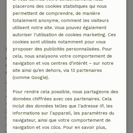
placerons des cookies statistiques qui nous
permettent de comprendre, de manière
Voir les 3 avis
totalement anonyme, comment les visiteurs
utilisent notre site. Vous pouvez également
Bon à savoir
autoriser l’utilisation de cookies marketing. Ces
cookies sont utilisés notamment pour vous
Détails du séjour
proposer des publicités personnalisées. Pour
cela, nous analysons votre comportement de
Arrivée: 16:00- 22:00
navigation et vos centres d’intérêt – sur notre
Départ: 07:00- 11:00
site ainsi qu’en dehors, via 13 partenaires
Séjour sans contact possible
(comme Google).
Annulation gratuite dans les 7 jours
Annulation gratuite dans les 7 jours suivant la
Pour rendre cela possible, nous partageons des
confirmation de ta réservation, à condition que la
données chiffrées avec ces partenaires. Cela
demande de réservation ait été effectuée plus de 28
inclut des données telles que l’adresse IP, les
jours avant la date de début. Pour les réservations
informations sur l’appareil, les paramètres du
dont la date de début est dans les 28 jours,
navigateur, ainsi que votre comportement de
l'annulation gratuite s'applique dans les 24 heures.
navigation et vos clics. Pour en savoir plus,
Si tu annules dans le délai indiqué, tu as droit à un