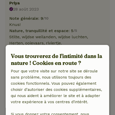
Priya
28 août 2023
Note générale: 9
/10
Knus!
Nature, tranquillité et espace: 5
/5
Stilte, wijdse weilanden, wijdse luchten,
Herten, ooievaars, riviertje.
Veel aaibare dieren op de boerderij.
Vous trouverez de l'intimité dans la
Traduisez en Français.
nature ! Cookies en route ?
Gerard
Pour que votre visite sur notre site se déroule
27 juillet 2023
sans problème, nous utilisons toujours des
cookies fonctionnels. Vous pouvez également
Note générale: 9
/10
choisir d’autoriser des cookies supplémentaires,
Klein maar superfijn
qui nous aident à améliorer le site et à adapter
Nature, tranquillité et espace: 5
/5
votre expérience à vos centres d’intérêt.
Mooie fietsomgeving
Traduisez en Français.
Si vous donnez votre consentement, nous