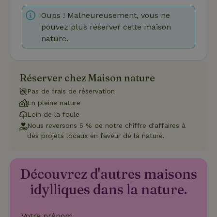
Fournisseur
/
Nom
Expiration
Description
Domaine
Oups ! Malheureusement, vous ne
pouvez plus réserver cette maison
CookieScriptConsent
CookieScript
4
Ce cookie e
.maisonnature.fr
semaines
utilisé par l
nature.
2 jours
service
Cookie-
Script.com
pour
mémoriser
les
Réserver chez Maison nature
préférence
de
Pas de frais de réservation
consenteme
des visiteur
En pleine nature
en matière 
Loin de la foule
cookies. Il e
nécessaire
Nous reversons 5 % de notre chiffre d'affaires à
que la
des projets locaux en faveur de la nature.
bannière de
cookies
Cookie-
Script.com
Politique de confidentialité de Google
fonctionne
Découvrez d'autres maisons
correctemen
idylliques dans la nature.
Nom
Fournisseur
/
Domaine
Expirat
Votre prénom