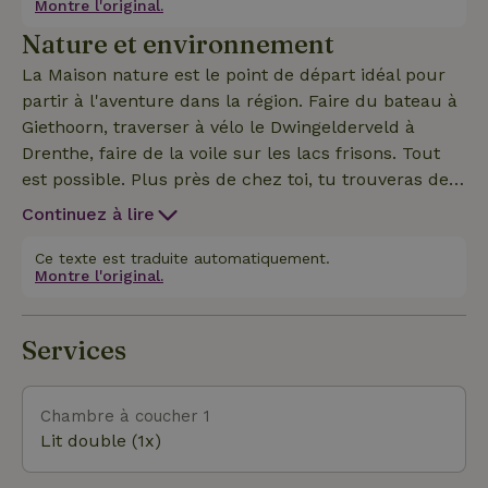
Montre l'original.
Nature et environnement
La Maison nature est le point de départ idéal pour
partir à l'aventure dans la région. Faire du bateau à
Giethoorn, traverser à vélo le Dwingelderveld à
Drenthe, faire de la voile sur les lacs frisons. Tout
est possible. Plus près de chez toi, tu trouveras de
belles randonnées pédestres et cyclistes
Continuez à lire
(notamment Appelscha, Drents Friese Wold) et des
villes atmosphériques telles que Leeuwarden,
Ce texte est traduite automatiquement.
Montre l'original.
Groningue et Zwolle se trouvent également à 40
minutes de route.
Services
Chambre à coucher 1
Lit double (1x)