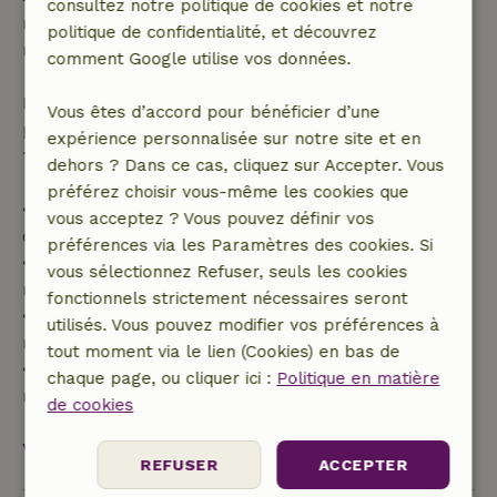
consultez notre politique de cookies et notre
remboursement intégral du montant de la
politique de confidentialité, et découvrez
réservation.
comment Google utilise vos données.
Passé ce délai, tu recevras un remboursement
Vous êtes d’accord pour bénéficier d’une
partiel du coût du séjour et un remboursement à
expérience personnalisée sur notre site et en
100 % de l'acompte :
dehors ? Dans ce cas, cliquez sur Accepter. Vous
préférez choisir vous-même les cookies que
• Jusqu'à 42 jours avant l'arrivée : remboursement
vous acceptez ? Vous pouvez définir vos
de 70 %
préférences via les Paramètres des cookies. Si
• Entre 42 et 28 jours avant l'arrivée :
vous sélectionnez Refuser, seuls les cookies
remboursement de 40 %
fonctionnels strictement nécessaires seront
• De 28 jours avant l'arrivée jusqu'au jour même :
utilisés. Vous pouvez modifier vos préférences à
remboursement de 10 %
tout moment via le lien (Cookies) en bas de
• Le jour de l'arrivée ou après : aucun
chaque page, ou cliquer ici :
Politique en matière
remboursement
de cookies
Voir tout
REFUSER
ACCEPTER