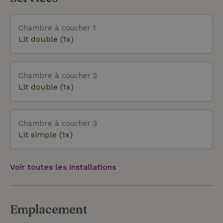
balades à vélo grâce aux réseaux de pistes
cyclables bien connus. À environ 20 minutes de
route, tu trouveras le centre de Roermond et le
Chambre à coucher 1
Designer Outlet, pour une bonne journée de
Lit double (1x)
shopping et de nombreux sites magnifiques. La ville
blanche de Thorn, située à 15 km de Leukeshoef,
est également très recommandée. La ville est
Chambre à coucher 2
connue pour ses étonnantes maisons peintes en
Lit double (1x)
blanc, ses bâtiments monumentaux et ses rues
pavées authentiques.
Chambre à coucher 3
Lit simple (1x)
Voir toutes les installations
Emplacement