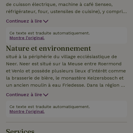
de cuisson électrique, machine à café Senseo,
réfrigérateur, four, ustensiles de cuisine), y compris
les textiles de cuisine. Les dosettes de café, le lait,
Continuez à lire
le sucre et le thé sont également fournis. Le couloir
mène aux toilettes, aux chambres et à la salle de
Ce texte est traduite automatiquement.
Montre l'original.
bain. Les deux chambres sont équipées d'un
Nature et environnement
sommier ( 140 x 200, fait à l'arrivée ) et d'une
armoire. La troisième chambre dispose d'une
situé à la périphérie du village ecclésiastique de
baignoire pour une personne. La salle de bain est
Neer. Neer est situé sur la Meuse entre Roermond
équipée d'un lavabo simple et d'une douche.(hors
et Venlo et possède plusieurs lieux d'intérêt comme
textiles de bain) À l'arrière du bungalow, il y a une
la brasserie de bière, le monastère Keizersbosch et
possibilité de ranger les vélos. Le jardin est orienté
un ancien moulin à eau Friedesse. Dans la région de
vers le sud, il est donc agréable de se détendre sur
Neer, tu as une belle vue sur la Meuse et ici se
Continuez à lire
la terrasse ou à la table de pique-nique. Il y a aussi
trouve aussi le Neerbeek avec ses échelles à
un barbecue.
poissons. En outre, tu as plusieurs réserves
Ce texte est traduite automatiquement.
Montre l'original.
naturelles près de Neer, comme la région de
Leudal, Brookberg et Ophovense Zandberg. Dans le
Limbourg central, tu peux aussi faire de belles
Services