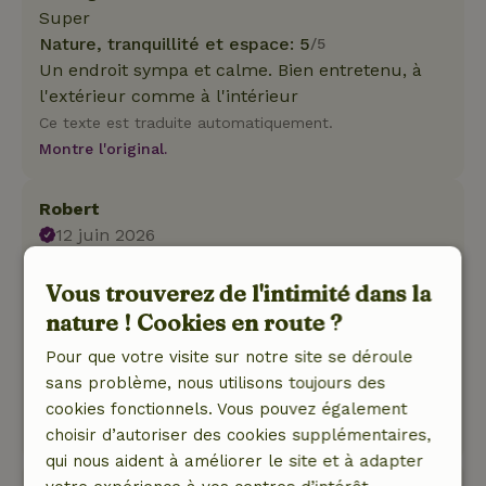
Super
Nature, tranquillité et espace: 5
/5
Un endroit sympa et calme. Bien entretenu, à
l'extérieur comme à l'intérieur
Ce texte est traduite automatiquement.
Montre l'original.
Robert
12 juin 2026
Note générale: 10
/10
Vous trouverez de l'intimité dans la
Un petit coin de paradis où règnent calme et
nature ! Cookies en route ?
espace
Nature, tranquillité et espace: 5
/5
Pour que votre visite sur notre site se déroule
Magnifique, impeccable, complet
sans problème, nous utilisons toujours des
Ce texte est traduite automatiquement.
cookies fonctionnels. Vous pouvez également
Montre l'original.
choisir d’autoriser des cookies supplémentaires,
qui nous aident à améliorer le site et à adapter