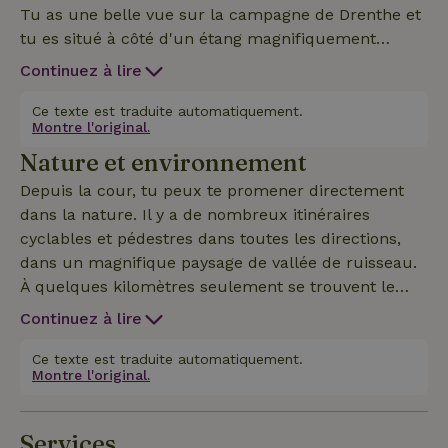
Tu as une belle vue sur la campagne de Drenthe et
tu es situé à côté d'un étang magnifiquement
aménagé. Tu peux y pêcher et te promener ou
Continuez à lire
profiter du soleil. Il y a une belle terrasse au rez-de-
chaussée et au premier étage. Le cottage dispose
Ce texte est traduite automatiquement.
Montre l'original.
d'une cuisine entièrement équipée, d'une télévision,
Nature et environnement
d'une belle chambre à l'étage avec une salle de
bain moderne.
Depuis la cour, tu peux te promener directement
dans la nature. Il y a de nombreux itinéraires
cyclables et pédestres dans toutes les directions,
dans un magnifique paysage de vallée de ruisseau.
À quelques kilomètres seulement se trouvent le
Camp Westerbork, le village Blues Grolloo, le village
Continuez à lire
Musée Orvelte, Balloërveld, Boomkroonpad
Drouwen, Drents Museum Assen, Rolde, Nije
Ce texte est traduite automatiquement.
Montre l'original.
Hemelriek Gasselte, le circuit TT Assen, Gieten et le
Hunebedcentrum Borger, Wildlands Emmen.
Services