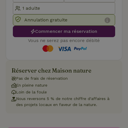
peut pas être utilisé correctement sans les cookies
strictement nécessaires.
Fournisseur
/
Annulation gratuite
Nom
Expiration
Description
Domaine
CookieScriptConsent
CookieScript
4
Ce cookie e
Commencer ma réservation
.maisonnature.fr
semaines
utilisé par l
2 jours
service
Vous ne serez pas encore débité
Cookie-
Script.com
pour
mémoriser
les
préférence
de
Réserver chez Maison nature
consenteme
des visiteur
Pas de frais de réservation
en matière 
cookies. Il e
En pleine nature
nécessaire
que la
Loin de la foule
bannière de
Nous reversons 5 % de notre chiffre d'affaires à
cookies
Cookie-
des projets locaux en faveur de la nature.
Script.com
Politique de confidentialité de Google
fonctionne
correctemen