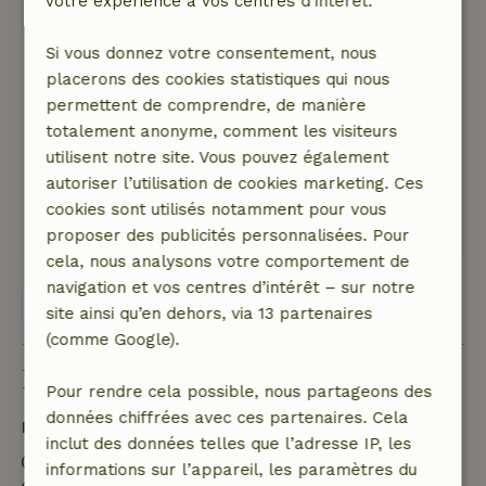
votre expérience à vos centres d’intérêt.
Johan
18 mai 2026
Si vous donnez votre consentement, nous
Note générale: 9
/10
placerons des cookies statistiques qui nous
Super. Tout équipé et un beau jardin avec un
permettent de comprendre, de manière
grand étang.
totalement anonyme, comment les visiteurs
Nature, tranquillité et espace: 5
/5
utilisent notre site. Vous pouvez également
Génial.
autoriser l’utilisation de cookies marketing. Ces
Ce texte est traduite automatiquement.
cookies sont utilisés notamment pour vous
Montre l'original.
proposer des publicités personnalisées. Pour
cela, nous analysons votre comportement de
navigation et vos centres d’intérêt – sur notre
Voir les 55 avis
site ainsi qu’en dehors, via 13 partenaires
(comme Google).
Bon à savoir
Pour rendre cela possible, nous partageons des
données chiffrées avec ces partenaires. Cela
Détails du séjour
inclut des données telles que l’adresse IP, les
Arrivée: 15:00- 20:00
informations sur l’appareil, les paramètres du