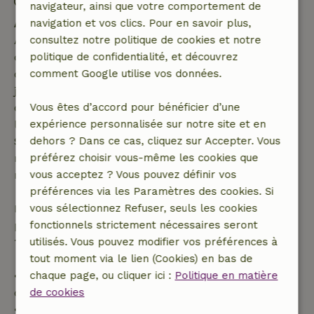
Départ: 07:00- 11:00
navigateur, ainsi que votre comportement de
navigation et vos clics. Pour en savoir plus,
Annulation gratuite dans les 7 jours
consultez notre politique de cookies et notre
Annulation gratuite dans les 7 jours suivant la
politique de confidentialité, et découvrez
confirmation de ta réservation, à condition que la
comment Google utilise vos données.
demande de réservation ait été effectuée plus de 28
jours avant la date de début. Pour les réservations
Vous êtes d’accord pour bénéficier d’une
dont la date de début est dans les 28 jours,
expérience personnalisée sur notre site et en
l'annulation gratuite s'applique dans les 24 heures.
dehors ? Dans ce cas, cliquez sur Accepter. Vous
Si tu annules dans le délai indiqué, tu as droit à un
préférez choisir vous-même les cookies que
remboursement intégral du montant de la
vous acceptez ? Vous pouvez définir vos
réservation.
préférences via les Paramètres des cookies. Si
vous sélectionnez Refuser, seuls les cookies
Passé ce délai, tu recevras un remboursement
fonctionnels strictement nécessaires seront
partiel du coût du séjour et un remboursement à
utilisés. Vous pouvez modifier vos préférences à
100 % de l'acompte :
tout moment via le lien (Cookies) en bas de
chaque page, ou cliquer ici :
Politique en matière
• Jusqu'à 42 jours avant l'arrivée : remboursement
de cookies
de 70 %
• Entre 42 et 28 jours avant l'arrivée :