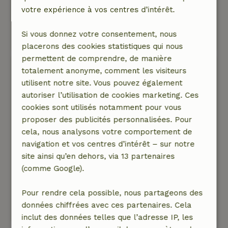
propriétaire ; il s'en est occupé avec sportivité.
votre expérience à vos centres d’intérêt.
Hautement recommandé !
Ce texte est traduite automatiquement.
Si vous donnez votre consentement, nous
Montre l'original.
placerons des cookies statistiques qui nous
permettent de comprendre, de manière
Jakob
totalement anonyme, comment les visiteurs
2 septembre 2024
utilisent notre site. Vous pouvez également
autoriser l’utilisation de cookies marketing. Ces
Note générale: 8
/10
cookies sont utilisés notamment pour vous
Si on le compare aux cottages de la région par
proposer des publicités personnalisées. Pour
exemple Kring van Dorth et Harfsen, le prix de
cela, nous analysons votre comportement de
ce cottage est plus cher que là.
navigation et vos centres d’intérêt – sur notre
Nature, tranquillité et espace: 4
/5
site ainsi qu’en dehors, via 13 partenaires
Il y a beaucoup de résidents réguliers qui se
(comme Google).
connaissent tous et on s'occupe beaucoup de
toi.
Pour rendre cela possible, nous partageons des
Ce texte est traduite automatiquement.
données chiffrées avec ces partenaires. Cela
Montre l'original.
inclut des données telles que l’adresse IP, les