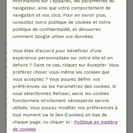
informations sur l’appareil, les paramètres du
navigateur, ainsi que votre comportement de
Voir les 8 avis
navigation et vos clics. Pour en savoir plus,
consultez notre politique de cookies et notre
Bon à savoir
politique de confidentialité, et découvrez
comment Google utilise vos données.
Détails du séjour
Vous êtes d’accord pour bénéficier d’une
Arrivée: 12:00- 23:00
expérience personnalisée sur notre site et en
Départ: 07:00- 12:00
dehors ? Dans ce cas, cliquez sur Accepter. Vous
Séjour sans contact possible
préférez choisir vous-même les cookies que
Annulation gratuite dans les 7 jours
vous acceptez ? Vous pouvez définir vos
Annulation gratuite dans les 7 jours suivant la
préférences via les Paramètres des cookies. Si
confirmation de ta réservation, à condition que la
vous sélectionnez Refuser, seuls les cookies
demande de réservation ait été effectuée plus de 28
fonctionnels strictement nécessaires seront
jours avant la date de début. Pour les réservations
utilisés. Vous pouvez modifier vos préférences à
dont la date de début est dans les 28 jours,
tout moment via le lien (Cookies) en bas de
l'annulation gratuite s'applique dans les 24 heures.
chaque page, ou cliquer ici :
Politique en matière
Si tu annules dans le délai indiqué, tu as droit à un
de cookies