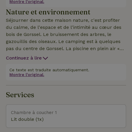
Montre l'original.
cuisine est bien équipée, avec un four à micro-
Nature et environnement
ondes combiné et un lave-vaisselle. Il y a deux
salles de bain, dont une avec un sauna. Il y a deux
Séjourner dans cette maison nature, c'est profiter
toilettes. Le chalet dispose du chauffage central,
du calme, de l'espace et de l'intimité au cœur des
d’une télévision et du Wi-Fi. Tu peux garer une
bois de Gorssel. Le bruissement des arbres, le
voiture à côté du chalet. Deux vélos équipés d’un
gazouillis des oiseaux. Le camping est à quelques
siège enfant sont à ta disposition près du chalet.
pas du centre de Gorssel. La piscine en plein air «
De Boskoele » est juste au coin de la rue. Le
Continuez à lire
camping est situé dans un cadre magnifique et varié.
Ce texte est traduite automatiquement.
Montre l'original.
Services
Chambre à coucher 1
Lit double (1x)