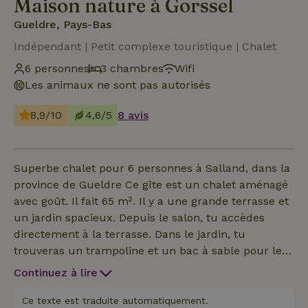
Maison nature à Gorssel
Gueldre, Pays-Bas
Indépendant | Petit complexe touristique | Chalet
6 personnes
3 chambres
Wifi
Les animaux ne sont pas autorisés
8,9/10
4,6/5
8 avis
Superbe chalet pour 6 personnes à Salland, dans la
province de Gueldre Ce gîte est un chalet aménagé
avec goût. Il fait 65 m². Il y a une grande terrasse et
un jardin spacieux. Depuis le salon, tu accèdes
directement à la terrasse. Dans le jardin, tu
trouveras un trampoline et un bac à sable pour les
plus petits. Le chalet dispose de trois chambres
Continuez à lire
(une avec un lit double, une avec des lits
superposés et une avec un canapé-lit double). La
Ce texte est traduite automatiquement.