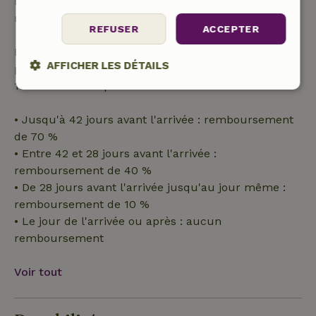
remboursement intégral du montant de la
réservation.
REFUSER
ACCEPTER
Passé ce délai, tu recevras un remboursement
AFFICHER LES DÉTAILS
partiel du coût du séjour et un remboursement à
100 % de l'acompte :
Strictement
Performance
Ciblage
nécessaires
• Jusqu'à 42 jours avant l'arrivée : remboursement
de 70 %
• Entre 42 et 28 jours avant l'arrivée :
Fonctionnalité
remboursement de 40 %
• De 28 jours avant l'arrivée jusqu'au jour même :
remboursement de 10 %
• Le jour de l'arrivée ou après : aucun
remboursement
Strictement nécessaires
Performance
Ciblage
Voir tout
Fonctionnalité
Les cookies strictement nécessaires habilitent des