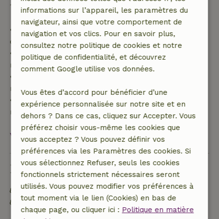
100 % de l'acompte :
informations sur l’appareil, les paramètres du
navigateur, ainsi que votre comportement de
• Jusqu'à 42 jours avant l'arrivée : remboursement
navigation et vos clics. Pour en savoir plus,
de 70 %
consultez notre politique de cookies et notre
• Entre 42 et 28 jours avant l'arrivée :
politique de confidentialité, et découvrez
remboursement de 40 %
comment Google utilise vos données.
• De 28 jours avant l'arrivée jusqu'au jour même :
remboursement de 10 %
Vous êtes d’accord pour bénéficier d’une
• Le jour de l'arrivée ou après : aucun
expérience personnalisée sur notre site et en
remboursement
dehors ? Dans ce cas, cliquez sur Accepter. Vous
préférez choisir vous-même les cookies que
Voir tout
vous acceptez ? Vous pouvez définir vos
préférences via les Paramètres des cookies. Si
vous sélectionnez Refuser, seuls les cookies
Durabilité
fonctionnels strictement nécessaires seront
utilisés. Vous pouvez modifier vos préférences à
Étiquette énergétique : B
tout moment via le lien (Cookies) en bas de
Construit avec des matériaux de construction
chaque page, ou cliquer ici :
Politique en matière
naturels