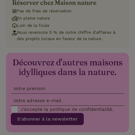
Réserver chez Maison nature
Les cookies strictement nécessaires habilitent des
fonctionnalités de base du site Web telles que la connexion
Pas de frais de réservation
des utilisateurs et la gestion des comptes. Le site Web ne
peut pas être utilisé correctement sans les cookies
En pleine nature
strictement nécessaires.
Loin de la foule
Fournisseur
/
Nous reversons 5 % de notre chiffre d'affaires à
Nom
Expiration
Description
Domaine
des projets locaux en faveur de la nature.
CookieScriptConsent
CookieScript
4
Ce cookie e
.maisonnature.fr
semaines
utilisé par l
2 jours
service
Cookie-
Découvrez d'autres maisons
Script.com
pour
mémoriser
idylliques dans la nature.
les
préférence
de
consenteme
Votre prénom
des visiteur
en matière 
cookies. Il e
Votre adresse e-mail
nécessaire
que la
J’accepte la
politique de confidentialité
.
bannière de
cookies
S'abonner à la newsletter
Cookie-
Script.com
Politique de confidentialité de Google
fonctionne
correctemen