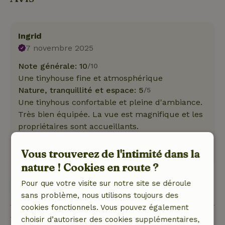
Ingrid
7 novembre 2025
Note générale: 10
/10
Une tinyhouse fine et atmosphérique
Nature, tranquillité et espace: 5
/5
Une tinyhous confortable et pleine d'ambiance.
Très bien équipée. La vue est magnifique et les
propriétaires sont accueillants.
Ce texte est traduite automatiquement.
Montre l'original.
Vous trouverez de l'intimité dans la
nature ! Cookies en route ?
Pour que votre visite sur notre site se déroule
Voir 1 avis
sans problème, nous utilisons toujours des
cookies fonctionnels. Vous pouvez également
Bon à savoir
choisir d’autoriser des cookies supplémentaires,