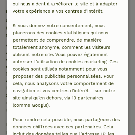
qui nous aident à améliorer le site et à adapter
Détails du séjour
votre expérience à vos centres d’intérêt.
Arrivée: 16:00- 20:00
Si vous donnez votre consentement, nous
Départ: 07:00- 11:00
placerons des cookies statistiques qui nous
Séjour sans contact possible
permettent de comprendre, de manière
Annulation gratuite dans les 7 jours
totalement anonyme, comment les visiteurs
Annulation gratuite dans les 7 jours suivant la
utilisent notre site. Vous pouvez également
confirmation de ta réservation, à condition que la
autoriser l’utilisation de cookies marketing. Ces
demande de réservation ait été effectuée plus de 28
cookies sont utilisés notamment pour vous
jours avant la date de début. Pour les réservations
proposer des publicités personnalisées. Pour
dont la date de début est dans les 28 jours,
cela, nous analysons votre comportement de
l'annulation gratuite s'applique dans les 24 heures.
navigation et vos centres d’intérêt – sur notre
Si tu annules dans le délai indiqué, tu as droit à un
site ainsi qu’en dehors, via 13 partenaires
remboursement intégral du montant de la
(comme Google).
réservation.
Pour rendre cela possible, nous partageons des
Passé ce délai, tu recevras un remboursement
données chiffrées avec ces partenaires. Cela
partiel du coût du séjour et un remboursement à
inclut des données telles que l’adresse IP, les