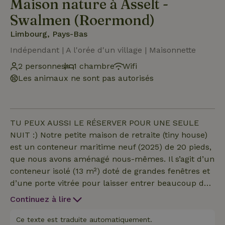
Maison nature à Asselt -
Swalmen (Roermond)
Limbourg, Pays-Bas
Indépendant | A l'orée d'un village | Maisonnette
2 personnes
1 chambre
Wifi
Les animaux ne sont pas autorisés
TU PEUX AUSSI LE RÉSERVER POUR UNE SEULE
NUIT :) Notre petite maison de retraite (tiny house)
est un conteneur maritime neuf (2025) de 20 pieds,
que nous avons aménagé nous-mêmes. Il s’agit d’un
conteneur isolé (13 m²) doté de grandes fenêtres et
d’une porte vitrée pour laisser entrer beaucoup de
lumière naturelle, et équipé de tout ce qu’il faut
Continuez à lire
pour un séjour confortable. Tu y trouveras
notamment une douche agréable, des toilettes, une
Ce texte est traduite automatiquement.