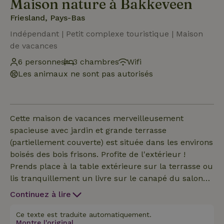
Maison nature à Bakkeveen
Friesland, Pays-Bas
Indépendant | Petit complexe touristique | Maison
de vacances
6 personnes
3 chambres
Wifi
Les animaux ne sont pas autorisés
Cette maison de vacances merveilleusement
spacieuse avec jardin et grande terrasse
(partiellement couverte) est située dans les environs
boisés des bois frisons. Profite de l'extérieur !
Prends place à la table extérieure sur la terrasse ou
lis tranquillement un livre sur le canapé du salon
sous le toit. À l'intérieur, il y a un coin salon
Continuez à lire
spacieux avec un canapé d'angle et une grande
table à manger. Il y a 3 chambres pour 6 personnes
Ce texte est traduite automatiquement.
Montre l'original.