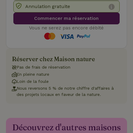
strictement nécessaires.
Annulation gratuite
Fournisseur
/
Nom
Expiration
Description
Domaine
Commencer ma réservation
CookieScriptConsent
CookieScript
4
Ce cookie e
Vous ne serez pas encore débité
.maisonnature.fr
semaines
utilisé par l
2 jours
service
Cookie-
Script.com
pour
mémoriser
les
préférence
Réserver chez Maison nature
de
consenteme
Pas de frais de réservation
des visiteur
en matière 
En pleine nature
cookies. Il e
Loin de la foule
nécessaire
que la
Nous reversons 5 % de notre chiffre d'affaires à
bannière de
cookies
des projets locaux en faveur de la nature.
Cookie-
Script.com
Politique de confidentialité de Google
fonctionne
correctemen
Découvrez d'autres maisons