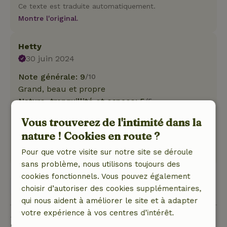
Ce texte est traduite automatiquement.
Montre l'original.
Hetty
30 juin 2024
Note générale: 9
/10
Grand, beau et propre
Nature, tranquillité et espace: 5
/5
Magnifique et très confortable, entièrement
Vous trouverez de l'intimité dans la
équipé.
nature ! Cookies en route ?
Ce texte est traduite automatiquement.
Montre l'original.
Pour que votre visite sur notre site se déroule
sans problème, nous utilisons toujours des
cookies fonctionnels. Vous pouvez également
Voir les 2 avis
choisir d’autoriser des cookies supplémentaires,
qui nous aident à améliorer le site et à adapter
votre expérience à vos centres d’intérêt.
Bon à savoir