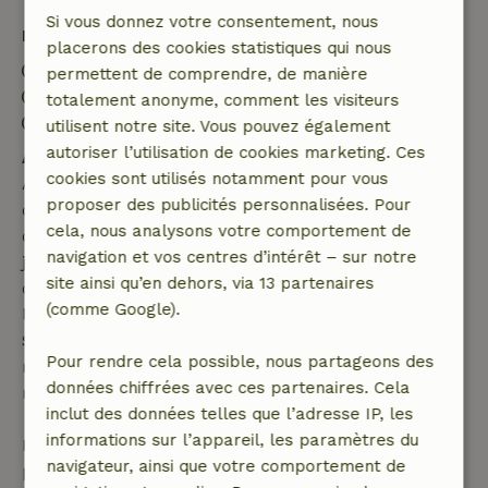
Si vous donnez votre consentement, nous
Détails du séjour
placerons des cookies statistiques qui nous
Arrivée: 16:00- 22:00
permettent de comprendre, de manière
Départ: 07:00- 10:00
totalement anonyme, comment les visiteurs
Séjour sans contact possible
utilisent notre site. Vous pouvez également
autoriser l’utilisation de cookies marketing. Ces
Annulation gratuite dans les 7 jours
cookies sont utilisés notamment pour vous
Annulation gratuite dans les 7 jours suivant la
proposer des publicités personnalisées. Pour
confirmation de ta réservation, à condition que la
cela, nous analysons votre comportement de
demande de réservation ait été effectuée plus de 28
navigation et vos centres d’intérêt – sur notre
jours avant la date de début. Pour les réservations
site ainsi qu’en dehors, via 13 partenaires
dont la date de début est dans les 28 jours,
(comme Google).
l'annulation gratuite s'applique dans les 24 heures.
Si tu annules dans le délai indiqué, tu as droit à un
Pour rendre cela possible, nous partageons des
remboursement intégral du montant de la
données chiffrées avec ces partenaires. Cela
réservation.
inclut des données telles que l’adresse IP, les
informations sur l’appareil, les paramètres du
Passé ce délai, tu recevras un remboursement
navigateur, ainsi que votre comportement de
partiel du coût du séjour et un remboursement à