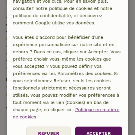
navigation et vos clics. Pour en savoir plus,
100 % de l'acompte :
consultez notre politique de cookies et notre
politique de confidentialité, et découvrez
• Jusqu'à 42 jours avant l'arrivée : remboursement
comment Google utilise vos données.
de 70 %
• Entre 42 et 28 jours avant l'arrivée :
Vous êtes d’accord pour bénéficier d’une
remboursement de 40 %
expérience personnalisée sur notre site et en
• De 28 jours avant l'arrivée jusqu'au jour même :
dehors ? Dans ce cas, cliquez sur Accepter. Vous
remboursement de 10 %
préférez choisir vous-même les cookies que
• Le jour de l'arrivée ou après : aucun
vous acceptez ? Vous pouvez définir vos
remboursement
préférences via les Paramètres des cookies. Si
Dépôt de sécurité
vous sélectionnez Refuser, seuls les cookies
Une caution de 149,00 € s'applique. Tu seras
fonctionnels strictement nécessaires seront
remboursé après le départ.
utilisés. Vous pouvez modifier vos préférences à
tout moment via le lien (Cookies) en bas de
Voir tout
chaque page, ou cliquer ici :
Politique en matière
de cookies
Durabilité
REFUSER
ACCEPTER