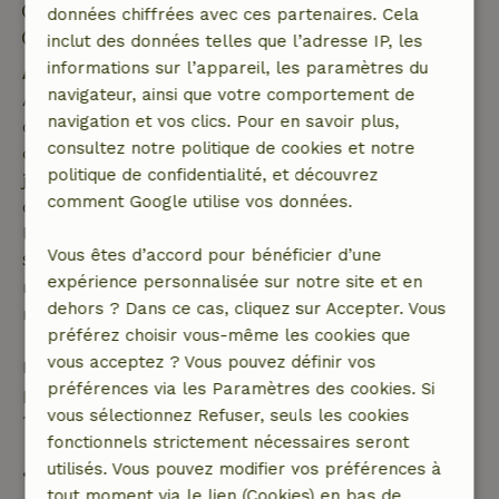
Arrivée: 15:00- 20:00
données chiffrées avec ces partenaires. Cela
Départ: 08:30- 10:00
inclut des données telles que l’adresse IP, les
informations sur l’appareil, les paramètres du
Annulation gratuite dans les 7 jours
navigateur, ainsi que votre comportement de
Annulation gratuite dans les 7 jours suivant la
navigation et vos clics. Pour en savoir plus,
confirmation de ta réservation, à condition que la
consultez notre politique de cookies et notre
demande de réservation ait été effectuée plus de 28
politique de confidentialité, et découvrez
jours avant la date de début. Pour les réservations
comment Google utilise vos données.
dont la date de début est dans les 28 jours,
l'annulation gratuite s'applique dans les 24 heures.
Vous êtes d’accord pour bénéficier d’une
Si tu annules dans le délai indiqué, tu as droit à un
expérience personnalisée sur notre site et en
remboursement intégral du montant de la
dehors ? Dans ce cas, cliquez sur Accepter. Vous
réservation.
préférez choisir vous-même les cookies que
vous acceptez ? Vous pouvez définir vos
Passé ce délai, tu recevras un remboursement
préférences via les Paramètres des cookies. Si
partiel du coût du séjour et un remboursement à
vous sélectionnez Refuser, seuls les cookies
100 % de l'acompte :
fonctionnels strictement nécessaires seront
utilisés. Vous pouvez modifier vos préférences à
• Jusqu'à 42 jours avant l'arrivée : remboursement
tout moment via le lien (Cookies) en bas de