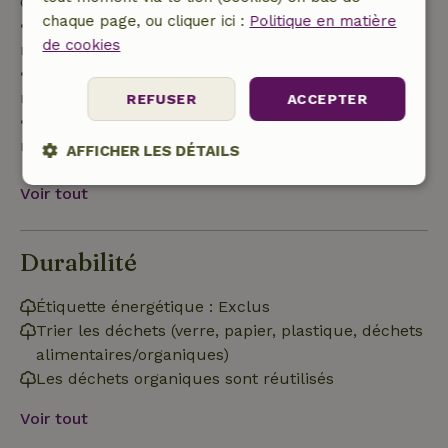
de 70 %
chaque page, ou cliquer ici :
Politique en matière
• Entre 42 et 28 jours avant l'arrivée :
de cookies
remboursement de 40 %
• De 28 jours avant l'arrivée jusqu'au jour même :
remboursement de 10 %
REFUSER
ACCEPTER
• Le jour de l'arrivée ou après : aucun
remboursement
AFFICHER LES DÉTAILS
Voir tout
Strictement
Performance
Ciblage
nécessaires
Durabilité
Fonctionnalité
Étiquette énergétique : Exclus
Trier les déchets (verre, papier, plastique, déchets
alimentaires/organiques)
Les déchets organiques sont réutilisés
Voir tout
Strictement nécessaires
Performance
Ciblage