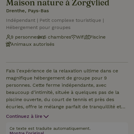
Maison nature à Zorgvlied
Drenthe, Pays-Bas
Indépendant | Petit complexe touristique |
Hébergement pour groupes
9 personnes
5 chambres
Wifi
Piscine
Animaux autorisés
Fais l'expérience de la relaxation ultime dans ce
magnifique hébergement de groupe pour 9
personnes. Cette ferme indépendante, avec
beaucoup d'intimité, située à quelques pas de la
piscine ouverte, du court de tennis et près des
écuries, offre le mélange parfait de tranquillité et
de confort. Avec 5 chambres spacieuses, dont 3
Continuez à lire
chambres doubles avec lits doubles, une chambre
à lits jumeaux et une chambre simple, il y a un
Ce texte est traduite automatiquement.
Montre l'original.