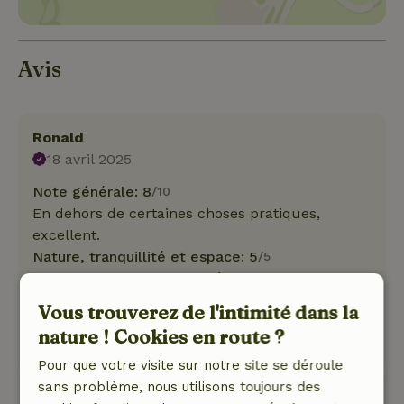
Avis
Ronald
18 avril 2025
Note générale: 8
/10
En dehors de certaines choses pratiques,
excellent.
Nature, tranquillité et espace: 5
/5
C'est vraiment une belle région pour faire du
vélo et se promener.
Vous trouverez de l'intimité dans la
Ce texte est traduite automatiquement.
nature ! Cookies en route ?
Montre l'original.
Pour que votre visite sur notre site se déroule
sans problème, nous utilisons toujours des
Karin