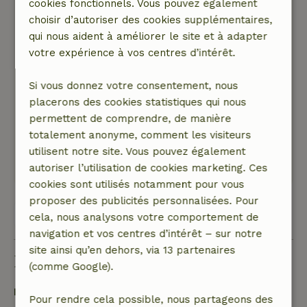
cookies fonctionnels. Vous pouvez également
4 octobre 2024
choisir d’autoriser des cookies supplémentaires,
Note générale: 9
/10
qui nous aident à améliorer le site et à adapter
Presque tout est parfait...L'intérieur un peu
votre expérience à vos centres d’intérêt.
vieillot et pour un groupe trop petit frigo et
manque d'un congélateur..Les chaises de la
Si vous donnez votre consentement, nous
table à manger étaient bancales.
placerons des cookies statistiques qui nous
Nature, tranquillité et espace: 5
/5
permettent de comprendre, de manière
Superbe maison de campagne
totalement anonyme, comment les visiteurs
Ce texte est traduite automatiquement.
utilisent notre site. Vous pouvez également
Montre l'original.
autoriser l’utilisation de cookies marketing. Ces
cookies sont utilisés notamment pour vous
proposer des publicités personnalisées. Pour
Voir les 2 avis
cela, nous analysons votre comportement de
navigation et vos centres d’intérêt – sur notre
site ainsi qu’en dehors, via 13 partenaires
Bon à savoir
(comme Google).
Détails du séjour
Pour rendre cela possible, nous partageons des