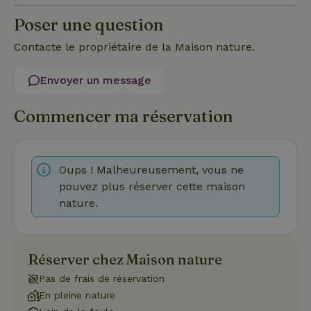
Fonctionnalité
Poser une question
Les cookies strictement nécessaires habilitent des
fonctionnalités de base du site Web telles que la connexion
Contacte le propriétaire de la Maison nature.
des utilisateurs et la gestion des comptes. Le site Web ne
peut pas être utilisé correctement sans les cookies
strictement nécessaires.
Envoyer un message
Fournisseur
/
Nom
Expiration
Description
Domaine
Commencer ma réservation
CookieScriptConsent
CookieScript
4
Ce cookie e
.maisonnature.fr
semaines
utilisé par l
2 jours
service
Cookie-
Script.com
Oups ! Malheureusement, vous ne
pour
pouvez plus réserver cette maison
mémoriser
les
nature.
préférence
de
consenteme
des visiteur
en matière 
cookies. Il e
Réserver chez Maison nature
nécessaire
que la
Pas de frais de réservation
bannière de
cookies
En pleine nature
Cookie-