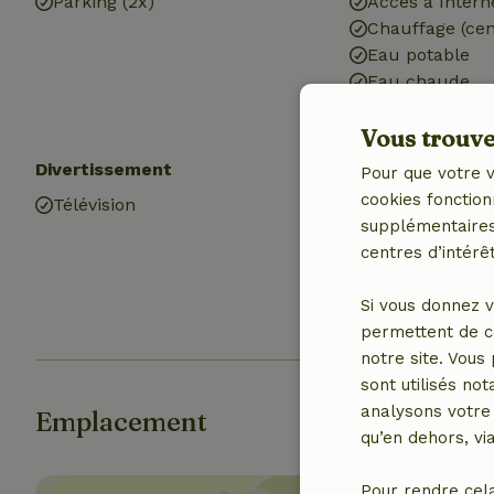
Parking (2x)
Accès à Intern
Chauffage (cen
Eau potable
Eau chaude
Electricité
Vous trouver
Divertissement
Cuisine
Pour que votre v
cookies fonction
Télévision
Cuisine
supplémentaires,
Lave-vaisselle
centres d’intérêt
Réfrigérateur 
compartiment 
Si vous donnez v
Gaz (/cuisinièr
permettent de c
notre site. Vous
sont utilisés no
analysons votre 
Emplacement
qu’en dehors, vi
Pour rendre cel