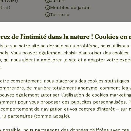
et (WiFi)
Jardin
tral)
Meubles de jardin
Terrasse
ez de l'intimité dans la nature ! Cookies en 
Salle de bains
isite sur notre site se déroule sans problème, nous utilisons 
nels. Vous pouvez également choisir d’autoriser des cookies
Equipements sanitaires
 qui nous aident à améliorer le site et à adapter votre expé
Salle de bain (1x)
.
avec
Douche
congélateur
Toilettes
otre consentement, nous placerons des cookies statistiques 
e)
omprendre, de manière totalement anonyme, comment les vis
 pouvez également autoriser l’utilisation de cookies marketin
tamment pour vous proposer des publicités personnalisées. P
comportement de navigation et vos centres d’intérêt – sur no
a 13 partenaires (comme Google).
a possible, nous partageons des données chiffrées avec ces 