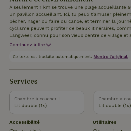
ressourcer complètement dans la nature ! Également u
À seulement 1 km se trouve une plage accueillante a
un pavillon accueillant. Ici, tu peux t'amuser pleinem
pêcher, nager ou faire du canoë, et terminer la jour
cyclisme peuvent profiter de beaux itinéraires, comme
Langweer, connu pour son vieux centre de village et s
des sentiers de randonnée partent juste derrière la m
Continuez à lire
Joure, à seulement 5 km, vaut aussi vraiment la peine
ses maisons historiques et visite le musée Douwe Eg
Ce texte est traduite automatiquement.
Montre l'original.
le festival de ballons, le Boerebruiloft (mariage à la 
tranquillité ? C'est l'endroit idéal. À distance de vél
d'Easterskar, où tu pourras te promener dans la natu
Services
Chambre à coucher 1
Chambre à cou
Lit double (1x)
Lit double (1x)
Accessibilité
Utilitaires