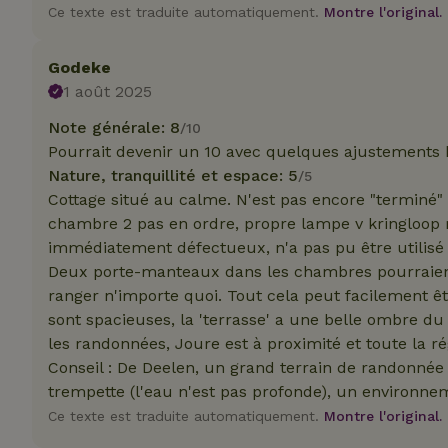
Ce texte est traduite automatiquement.
Montre l'original.
_nhft_translation
test_cookie
Go
.do
Godeke
_nhft_privacy-pol
_ga_JRK1QL37RY
1 août 2025
IDE
Go
.do
Note générale: 8
/10
_nhftconstraint_p
Pourrait devenir un 10 avec quelques ajustements b
policy
Nature, tranquillité et espace: 5
/5
Cottage situé au calme. N'est pas encore "terminé" 
_nhft_new-calend
chambre 2 pas en ordre, propre lampe v kringloop m
immédiatement défectueux, n'a pas pu être utilisé
_nhftconstraint_
Deux porte-manteaux dans les chambres pourraient 
onboarding
ranger n'importe quoi. Tout cela peut facilement êt
sont spacieuses, la 'terrasse' a une belle ombre du 
_nhftconstraint_t
search
les randonnées, Joure est à proximité et toute la ré
Conseil : De Deelen, un grand terrain de randonnée 
_cfuvid
trempette (l'eau n'est pas profonde), un environne
Ce texte est traduite automatiquement.
Montre l'original.