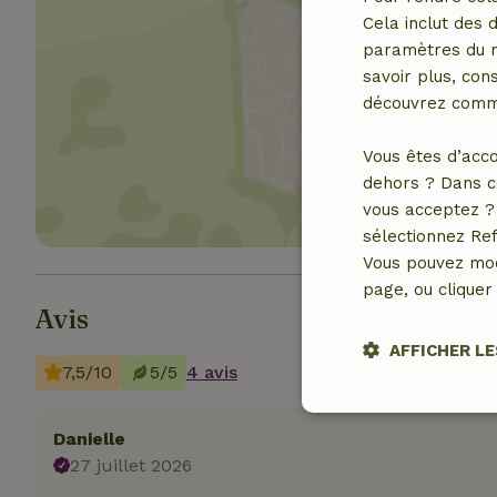
Cela inclut des 
paramètres du na
savoir plus, cons
découvrez comme
Affich
Vous êtes d’acco
dehors ? Dans c
vous acceptez ? 
sélectionnez Ref
Vous pouvez mod
page, ou cliquer 
Avis
AFFICHER LE
7,5/10
5/5
4 avis
Stricteme
nécessair
Danielle
27 juillet 2026