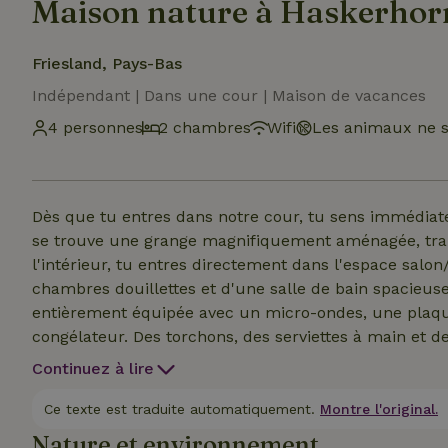
Maison nature à Haskerhor
Friesland, Pays-Bas
Indépendant | Dans une cour | Maison de vacances
4 personnes
2 chambres
Wifi
Les animaux ne s
Dès que tu entres dans notre cour, tu sens immédiatem
se trouve une grange magnifiquement aménagée, tran
l'intérieur, tu entres directement dans l'espace salo
chambres douillettes et d'une salle de bain spacieuse 
entièrement équipée avec un micro-ondes, une plaqu
congélateur. Des torchons, des serviettes à main et des
douces t'attendent dans la Salle de bain. Les lits con
Continuez à lire
détente. À l'entrée, tu trouveras une terrasse accueill
belle vue sur le vaste paysage et la forêt. Le matin et
Ce texte est traduite automatiquement.
Montre l'original.
les oiseaux te régaleront de leurs plus beaux concerts
Nature et environnement