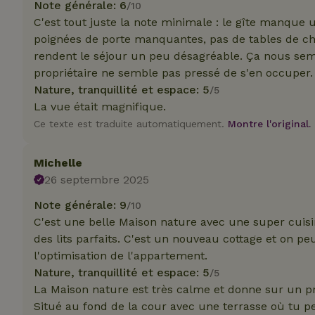
Note générale: 6
/10
C'est tout juste la note minimale : le gîte manque 
poignées de porte manquantes, pas de tables de ch
rendent le séjour un peu désagréable. Ça nous sembl
propriétaire ne semble pas pressé de s'en occuper.
Les cookies stricte
Nature, tranquillité et espace: 5
/5
utilisateurs et la 
La vue était magnifique.
nécessaires.
Ce texte est traduite automatiquement.
Montre l'original.
Nom
CookieScriptCons
Michelle
26 septembre 2025
Note générale: 9
/10
C'est une belle Maison nature avec une super cuisin
des lits parfaits. C'est un nouveau cottage et on peu
Nom
l'optimisation de l'appartement.
Nom
Fou
Nom
Nature, tranquillité et espace: 5
/5
_nhft_search-geo
Do
_ga
La Maison nature est très calme et donne sur un pré
_gcl_au
Go
Situé au fond de la cour avec une terrasse où tu pe
.ma