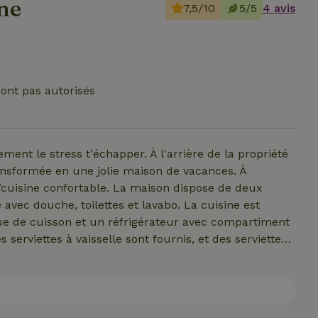
ne
7,5/10
5/5
4 avis
ont pas autorisés
ent le stress t'échapper. À l'arrière de la propriété
sformée en une jolie maison de vacances. À
n/cuisine confortable. La maison dispose de deux
avec douche, toilettes et lavabo. La cuisine est
e de cuisson et un réfrigérateur avec compartiment
 serviettes à vaisselle sont fournis, et des serviettes
fortables te feront rêver après une journée de
ante avec un petit jardin, où tu pourras profiter de la
 le soir, tu apercevras souvent des cerfs, tandis que
. C'est l'endroit idéal pour se détendre et se