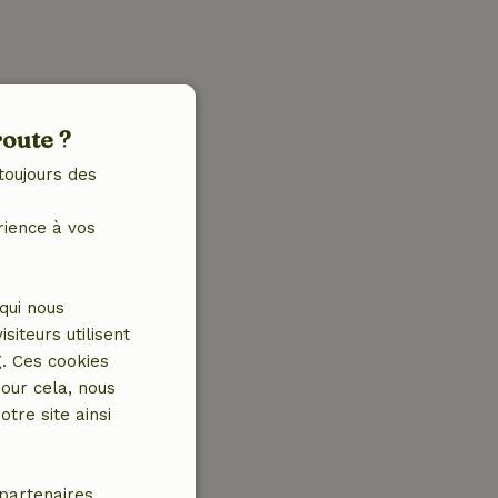
route ?
toujours des
rience à vos
qui nous
iteurs utilisent
g. Ces cookies
our cela, nous
tre site ainsi
partenaires.