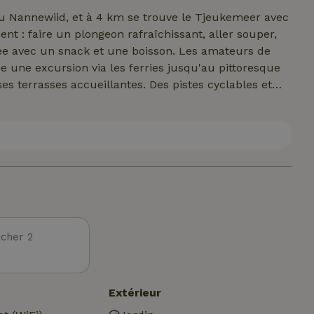
ne autre maison nature ici - maison nature Vrijzicht.
u Nannewiid, et à 4 km se trouve le Tjeukemeer avec
ent : faire un plongeon rafraîchissant, aller souper,
née avec un snack et une boisson. Les amateurs de
 une excursion via les ferries jusqu'au pittoresque
es terrasses accueillantes. Des pistes cyclables et
aison et t'emmènent à travers les bois environnants.
 d'être visitée. Promène-toi dans la Midstraat avec
berts. En été, Joure bourdonne d'événements tels que
ferme) et le Jouster Merke. Tu cherches le calme et la
o se trouve la magnifique réserve naturelle
re de la Fryske Gea.
cher 2
Extérieur