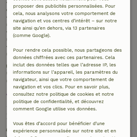
• Jusqu'à 42 jours avant l'arrivée : remboursement
proposer des publicités personnalisées. Pour
de 70 %
cela, nous analysons votre comportement de
• Entre 42 et 28 jours avant l'arrivée :
navigation et vos centres d’intérêt – sur notre
remboursement de 40 %
site ainsi qu’en dehors, via 13 partenaires
• De 28 jours avant l'arrivée jusqu'au jour même :
(comme Google).
remboursement de 10 %
• Le jour de l'arrivée ou après : aucun
Pour rendre cela possible, nous partageons des
remboursement
données chiffrées avec ces partenaires. Cela
inclut des données telles que l’adresse IP, les
Dépôt de sécurité
informations sur l’appareil, les paramètres du
Une caution de 250,00 € s'applique. Tu seras
navigateur, ainsi que votre comportement de
remboursé après le départ.
navigation et vos clics. Pour en savoir plus,
consultez notre politique de cookies et notre
Voir tout
politique de confidentialité, et découvrez
comment Google utilise vos données.
Durabilité
Vous êtes d’accord pour bénéficier d’une
Étiquette énergétique : A
expérience personnalisée sur notre site et en