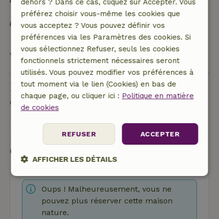
Les déchets alimentaires sont réduits au
dehors ? Dans ce cas, cliquez sur Accepter. Vous
minimum
préférez choisir vous-même les cookies que
Trier les déchets (verre, papier, plastique, déchets
vous acceptez ? Vous pouvez définir vos
alimentaires/organiques)
préférences via les Paramètres des cookies. Si
vous sélectionnez Refuser, seuls les cookies
Voir tout
fonctionnels strictement nécessaires seront
utilisés. Vous pouvez modifier vos préférences à
tout moment via le lien (Cookies) en bas de
Poser une question
chaque page, ou cliquer ici :
Politique en matière
Contacte le propriétaire de la Maison nature.
de cookies
Envoyer un message
REFUSER
ACCEPTER
Commencer ma réservation
AFFICHER LES DÉTAILS
Strictement
Performance
Ciblage
nécessaires
Oups ! Malheureusement, vous ne
pouvez plus réserver cette maison
nature.