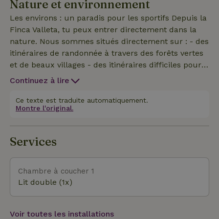
Nature et environnement
privé - Piscine dans le jardin commun Profite de
l'accès direct au jardin : idéal pour s'asseoir à
Les environs : un paradis pour les sportifs Depuis la
l'extérieur après une journée bien remplie.
Finca Valleta, tu peux entrer directement dans la
nature. Nous sommes situés directement sur : - des
itinéraires de randonnée à travers des forêts vertes
et de beaux villages - des itinéraires difficiles pour
les cyclistes et les VTT, comme la célèbre ascension
Continuez à lire
du Coll de Rates - des points de vue à couper le
souffle et des joyaux cachés Que tu aimes les
Ce texte est traduite automatiquement.
Montre l'original.
montées difficiles ou les promenades tranquilles :
cette région offre quelque chose pour tout le
monde. Pourquoi choisir Finca Valleta à Parcent -
Services
Appartement confortable et accueillant -
Emplacement calme dans une belle vallée
verdoyante - Emplacement parfait pour la
Chambre à coucher 1
randonnée et le vélo - Location à petite échelle :
Lit double (1x)
service personnel garanti - Directement sur les
itinéraires de randonnée et de vélo - Nombreuses
Voir toutes les installations
Bodegas (caves) Jalon (Xalo en valencien) est