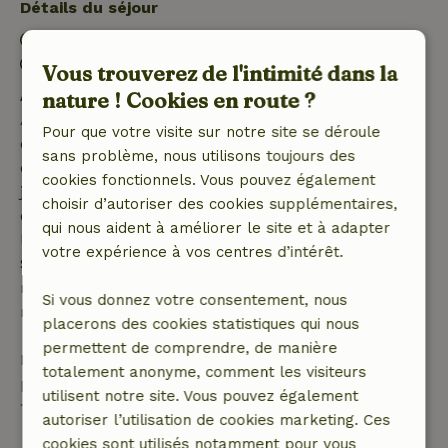
Détails du séjour
Arrivée: 15:00- 22:00
Départ: 07:00- 11:00
Vous trouverez de l'intimité dans la
Annulation gratuite dans les 7 jours
nature ! Cookies en route ?
Annulation gratuite dans les 7 jours suivant la
Pour que votre visite sur notre site se déroule
confirmation de ta réservation, à condition que la
sans problème, nous utilisons toujours des
demande de réservation ait été effectuée plus de 28
cookies fonctionnels. Vous pouvez également
jours avant la date de début. Pour les réservations
choisir d’autoriser des cookies supplémentaires,
dont la date de début est dans les 28 jours,
qui nous aident à améliorer le site et à adapter
l'annulation gratuite s'applique dans les 24 heures.
votre expérience à vos centres d’intérêt.
Si tu annules dans le délai indiqué, tu as droit à un
remboursement intégral du montant de la
Si vous donnez votre consentement, nous
réservation.
placerons des cookies statistiques qui nous
permettent de comprendre, de manière
Passé ce délai, tu recevras un remboursement
totalement anonyme, comment les visiteurs
partiel du coût du séjour et un remboursement à
utilisent notre site. Vous pouvez également
100 % de l'acompte :
autoriser l’utilisation de cookies marketing. Ces
cookies sont utilisés notamment pour vous