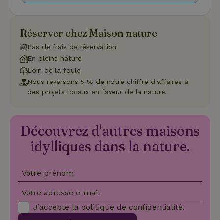
Fonctionnalité
Réserver chez Maison nature
Pas de frais de réservation
En pleine nature
Loin de la foule
Strictement nécessaires
Performance
Ciblage
Nous reversons 5 % de notre chiffre d'affaires à
Fonctionnalité
des projets locaux en faveur de la nature.
Les cookies strictement nécessaires habilitent des
fonctionnalités de base du site Web telles que la connexion
des utilisateurs et la gestion des comptes. Le site Web ne
Découvrez d'autres maisons
peut pas être utilisé correctement sans les cookies
strictement nécessaires.
idylliques dans la nature.
Fournisseur
/
Nom
Expiration
Description
Domaine
Votre prénom
CookieScriptConsent
CookieScript
4
Ce cookie e
.maisonnature.fr
semaines
utilisé par l
2 jours
service
Votre adresse e-mail
Cookie-
Script.com
J’accepte la
politique de confidentialité
.
pour
mémoriser