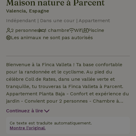
Maison nature à Parcent
Valencia, Espagne
Indépendant | Dans une cour | Appartement
2 personnes
1 chambre
Wifi
Piscine
Les animaux ne sont pas autorisés
Bienvenue à la Finca Valleta ! Ta base confortable
pour la randonnée et le cyclisme. Au pied du
célèbre Coll de Rates, dans une vallée verte et
tranquille, tu trouveras la Finca Valleta à Parcent.
Appartement Planta Baja - Confort et expérience du
jardin - Convient pour 2 personnes - Chambre à
coucher avec un lit double extra-large - Salon
Continuez à lire
confortable - Cuisine entièrement équipée avec des
appareils modernes - Salle de bain élégante -
Ce texte est traduite automatiquement.
Montre l'original.
Terrasse privée avec mobilier de jardin - Jacuzzi